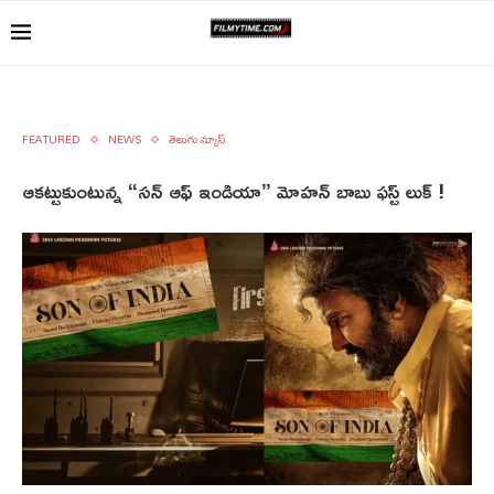
FEATURED
NEWS
తెలుగు న్యూస్
ఆకట్టుకుంటున్న “సన్ ఆఫ్ ఇండియా” మోహన్ బాబు ఫస్ట్ లుక్ !