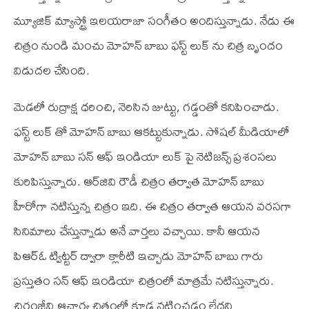
మ్యూజిక్ మ్యాస్ట్రో ఇలయరాజా సంగీతం అందిస్తున్నాడు. నేడు ఈ
చిత్రం నుండి మంచు మోహన్ బాబు ఫస్ట్ లుక్ ను చిత్ర బృందం
విడుదల చేసింది.
మెడలో రుద్రాక్ష ధరించి, నెరిసిన జుట్టు, గడ్డంతో కనిపించాడు.
ఫస్ట్ లుక్ తో మోహన్ బాబు ఆకట్టుకున్నాడు. సోషల్ మీడియాలో
మోహన్ బాబు సన్ ఆఫ్ ఇండియా లుక్ పై నెటిజన్స్ ప్రశంసలు
కురిపిస్తున్నారు. ఆర్‌జి‌వి రౌడీ చిత్రం తర్వాత మోహన్ బాబు
హీరోగా నటిస్తున్న చిత్రం ఇది. ఈ చిత్రం తర్వాత ఆయన వరసగా
సినిమాలు చేస్తున్నాడు అనే వార్తలు వచ్చాయి. కానీ ఆయన
పి‌ఆర్‌ఓ ట్విట్టర్ ద్వారా క్లారీటి ఇచ్చాడు మోహన్ బాబు గారు
ప్రస్తుతం సన్ ఆఫ్ ఇండియా చిత్రంలో మాత్రమే నటిస్తున్నారు.
చిరంజీవి ఆచార్య చిత్రంలో కూడ నటించడం లేదని