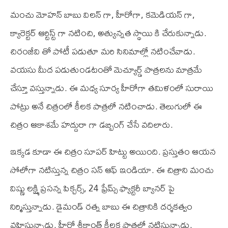
మంచు మోహన్ బాబు విలన్ గా, హీరోగా, కమెడియన్ గా,
క్యారెక్టర్ ఆర్టిస్ట్ గా నటించి, అత్యున్నత స్థాయి కి చేరుకున్నాడు.
చిరంజీవి తో పోటీ పడుతూ మరి సినిమాల్లో నటించేవాడు.
వయసు మీద పడుతుండటంతో మెచ్యూర్డ్ పాత్రలను మాత్రమే
చేస్తూ వస్తున్నాడు. ఈ మధ్య సూర్య హీరోగా తమిళంలో సురాయి
పోట్రు అనే చిత్రంలో కీలక పాత్రలో నటించాడు. తెలుగులో ఈ
చిత్రం ఆకాశమే హద్దురా గా డబ్బింగ్ చేసే వదిలారు.
ఇక్కడ కూడా ఈ చిత్రం సూపర్ హిట్టు అయింది. ప్రస్తుతం ఆయన
సోలోగా నటిస్తున్న చిత్రం సన్ ఆఫ్ ఇండియా. ఈ చిత్రాని మంచు
విష్ణు లక్ష్మి ప్రసన్న పిక్చర్స్, 24 ఫ్రేమ్స్ ఫ్యాక్టరీ బ్యానర్ పై
నిర్మిస్తున్నాడు. డైమండ్ రత్న బాబు ఈ చిత్రానికి దర్శకత్వం
వహిస్తున్నాడు. హీరో శ్రీకాంత్ కీలక పాత్రలో నటిస్తున్నాడు.