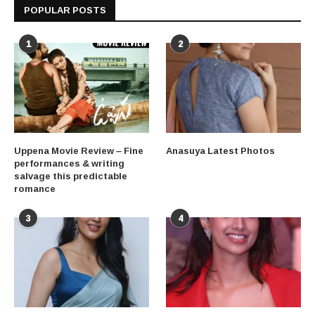
POPULAR POSTS
1
2
Uppena Movie Review – Fine
Anasuya Latest Photos
performances & writing
salvage this predictable
romance
3
4