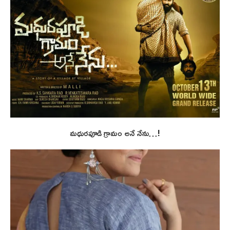
మధురపూడి గ్రామం అనే నేను…!