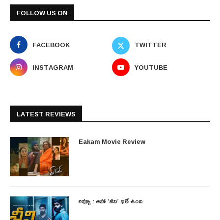
FOLLOW US ON
FACEBOOK
TWITTER
INSTAGRAM
YOUTUBE
LATEST REVIEWS
Eakam Movie Review
రివ్యూ : ఆహా ‘జీవి’ భలే ఉంది