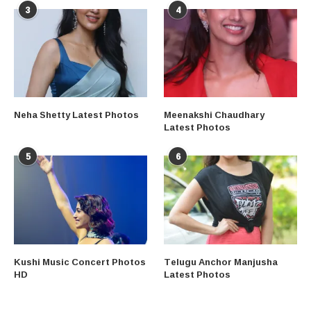
3
4
Neha Shetty Latest Photos
Meenakshi Chaudhary
Latest Photos
5
6
Kushi Music Concert Photos
Telugu Anchor Manjusha
HD
Latest Photos