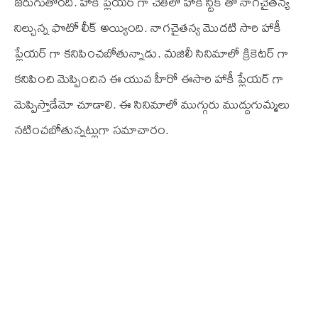
జరుగుతోంది. హాకీ ప్లేయర్ గా చేతిలో హాకీ స్టిక్ తో నాగచైతన్య
నిల్చున్న ఫొటో లీక్ అయ్యింది. నాగచైతన్య మొదటి సారి హాకీ
ప్లేయర్ గా కనిపించబోతున్నాడు. మజిలీ సినిమాలో క్రికెటర్ గా
కనిపించి మెప్పించిన ఈ యువ హీరో ఈసారి హాకీ ప్లేయర్ గా
మెప్పిస్తాడేమో చూడాలి. ఈ సినిమాలో ముగ్గురు ముద్దుగుమ్మలు
నటించబోతున్నట్లుగా సమాచారం.