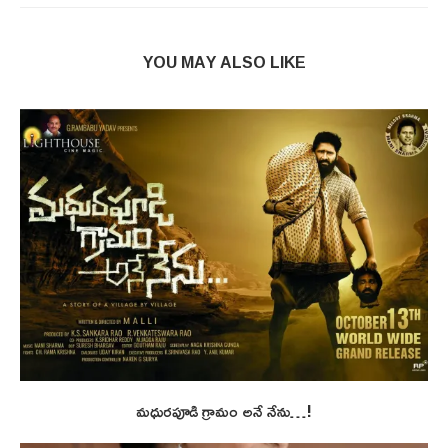
YOU MAY ALSO LIKE
మధురపూడి గ్రామం అనే నేను…!