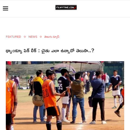
FEATURED
NEWS
తెలుగు న్యూస్
థ్యాంక్యూ పిక్ లీక్ : చైతు ఎలా ఉన్నాడో తెలుసా..?