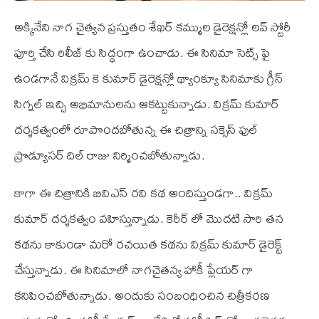
అక్కినేని నాగ చైత్యన ప్రస్తుతం శేఖర్ కమ్ముల డైరెక్షన్లో లవ్ స్టోరీ
పూర్తి చేసి రిలీజ్ కు సిద్ధంగా ఉంచాడు. ఈ సినిమా సెట్స్ ఫై
ఉండగానే విక్రమ్ కె కుమార్ డైరెక్షన్లో థ్యాంక్యూ సినిమాకు గ్రీన్
సిగ్నల్ ఇచ్చి అభిమానులను ఆకట్టుకున్నాడు. విక్రమ్ కుమార్
దర్శకత్వంలో రూపొందబోతున్న ఈ చిత్రాన్ని సక్సెస్ ఫుల్
ప్రొడ్యూసర్ దిల్ రాజు నిర్మించబోతున్నాడు.
కాగా ఈ చిత్రానికి బివిఎస్ రవి కథ అందిస్తుండగా.. విక్రమ్
కుమార్ దర్శకత్వం వహిస్తున్నాడు. కెరీర్ లో మొదటి సారి తన
కథను కాకుండా మరో రచయిత కథను విక్రమ్ కుమార్ డైరెక్ట్
చేస్తున్నాడు. ఈ సినిమాలో నాగచైతన్య హాకీ ప్లేయర్ గా
కనిపించబోతున్నాడు. అందుకు సంబంధించిన చిత్రీకరణ