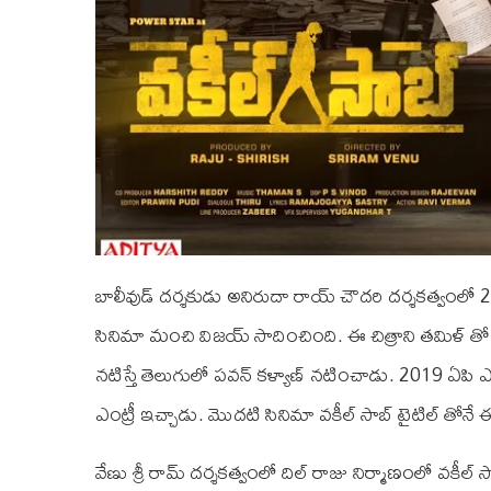
బాలీవుడ్ దర్శకుడు అనిరుదా రాయ్ చౌదరి దర్శకత్వంలో 2
సినిమా మంచి విజయ్ సాదించింది. ఈ చిత్రాని తమిళ్ తో
నటిస్తే తెలుగులో పవన్ కళ్యాణ్ నటించాడు. 2019 ఏ‌పి ఎ
ఎంట్రీ ఇచ్చాడు. మొదటి సినిమా వకీల్ సాబ్ టైటిల్ తోన
వేణు శ్రీ రామ్ దర్శకత్వంలో దిల్ రాజు నిర్మాణంలో వకీల్