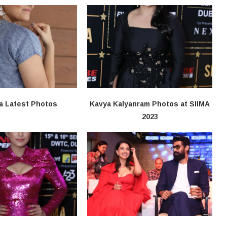
a Latest Photos
Kavya Kalyanram Photos at SIIMA
2023