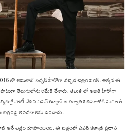
016 లో అమితాబ్ బచ్చన్ హీరోగా వచ్చిన చిత్రం పింక్. అక్కడ ఈ
 పాటుగా తెలుగులోను రీమేక్ చేశారు. తమిళ్ లో అజిత్ హీరోగా
న్నికల్లో పోటీ చేసిన పవన్ కళ్యాణ్ ఆ తర్వాత సినిమాలోకి మరల రీ
ే ఈ చిత్రంపై అంచనాలను పెంచాడు.
 సాబ్ అనే చిత్రం రూపొందింది. ఈ చిత్రంలో పవన్ కళ్యాణ్ ప్రదాన