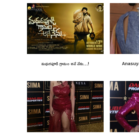
మధురపూడి గ్రామం అనే నేను…!
Anasuy