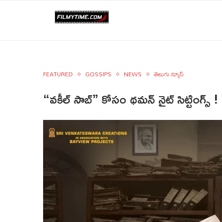
FEATURED
GOSSIPS
NEWS
తెలుగు న్యూస్
“వకీల్ సాబ్” కోసం థమన్ నైట్ సిట్టింగ్స్ !