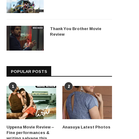
Thank You Brother Movie
Review
POPULAR POSTS
1
2
Uppena Movie Review –
Anasuya Latest Photos
Fine performances &
writing salvage this