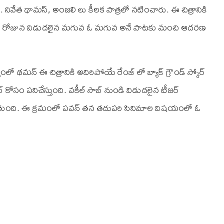
 నివేత థామస్, అంజలి లు కీలక పాత్రలో నటించారు. ఈ చిత్రానికి
్ డే రోజున విడుదలైన మగువ ఓ మగువ అనే పాటకు మంచి ఆదరణ
్యంలో థమన్ ఈ చిత్రానికి అదిరిపోయే రేంజ్ లో బ్యాక్ గ్రౌండ్ స్కోర్
్ కోసం పనిచేస్తుంది. వకీల్ సాబ్ నుండి విడుదలైన టీజర్
అవ్వుతుంది. ఈ క్రమంలో పవన్ తన తదుపరి సినిమాల విషయంలో ఓ