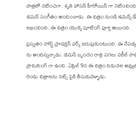
పాత్రలో నటించగా. శృతి హాసన్ హీరోయిన్ గా నటించింది.
థమన్ సంగీతం అందించాడు. ఈ చిత్రం నుండి ఉమెన్స
లభించింది. ఈ చిత్రం యొక్క షూటింగ్ పూర్తి అయింది.
ప్రస్తుతం పోస్ట్ ప్రొడక్షన్ వర్క్ జరుపుకుంటుంది. ఈ నేపథ
ను అందిస్తున్నాడు. థమన్ బృందం రాత్రి పగలు వకీల్ సాబ
ప్రామిసింగ్ గా ఉంది. ఏప్రిల్ 9న ఈ చిత్రం విడుదల 
రెండు చిత్రాలను సెట్స్ పైకి తీసుకువెళ్ళాడు.