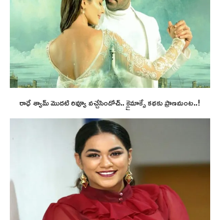
రాధే శ్యామ్ మొదటి రివ్యూ వచ్చేసిందోచ్.. క్లైమాక్సే కథకు ప్రాణమంట..!