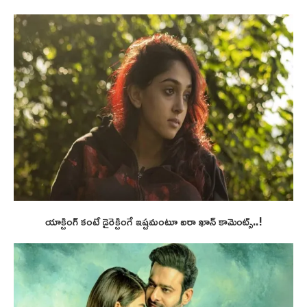
యాక్టింగ్ కంటే డైరెక్టింగే ఇష్టమంటూ ఐరా ఖాన్ కామెంట్స్..!