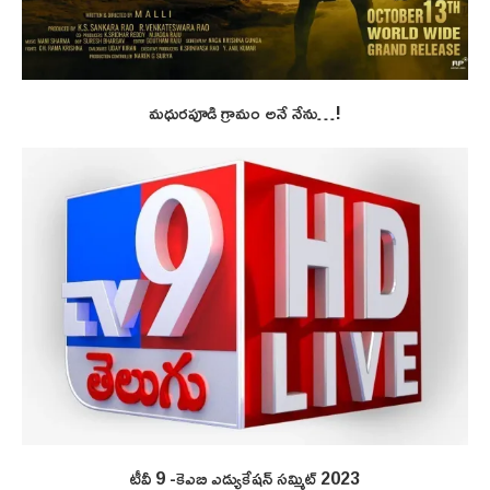
మధురపూడి గ్రామం అనే నేను…!
టీవీ 9 -కెఎబి ఎడ్యుకేషన్ సమ్మిట్ 2023