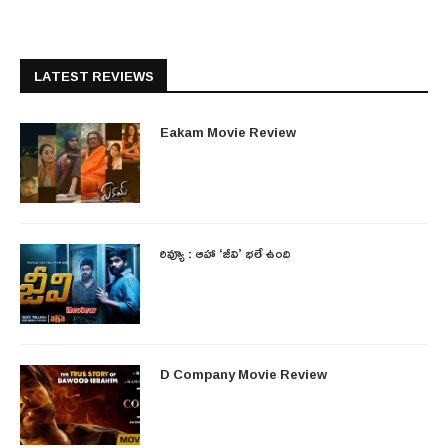
LATEST REVIEWS
Eakam Movie Review
రివ్యూ : ఆహా ‘జీవి’ భలే ఉంది
D Company Movie Review