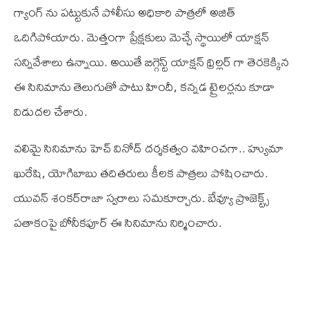
గ్యాంగ్ ను పట్టుకునే పోలీసు అధికారి పాత్రలో అజిత్
ఒదిగిపోయారు. మెత్తంగా ప్రేక్షకులు మెచ్చే స్థాయిలో యాక్షన్
సన్నివేశాలు ఉన్నాయి. అయితే బిగ్గెస్ట్ యాక్షన్ థ్రిల్లర్ గా తెరకెక్కిన
ఈ సినిమాను తెలుగుతో పాటు హిందీ, కన్నడ ట్రైలర్లను కూడా
విడుదల చేశారు.
వలిమై సినిమాను హెచ్ వినోద్ దర్శకత్వం వహించగా.. హ్యుమా
ఖురేషి, యోగిబాబు తదితరులు కీలక పాత్రలు పోషించారు.
యువన్‌ శంకర్‌రాజా స్వరాలు సమకూర్చారు. బేవ్యూ ప్రొజెక్ట్స్‌
పతాకంపై బోనీకపూర్‌ ఈ సినిమాను నిర్మించారు.