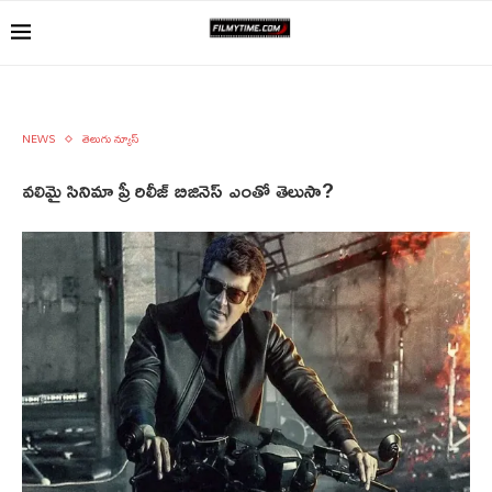
NEWS
తెలుగు న్యూస్
వలిమై సినిమా ప్రీ రిలీజ్ బిజినెస్ ఎంతో తెలుసా?