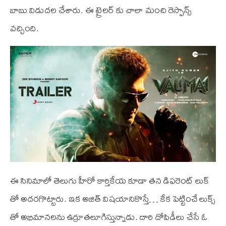
బాబు విడుదల చేశారు. ఈ ట్రైలర్ కు చాలా మంచి రెస్పాన్స్
వచ్చింది.
ఈ సినిమాలో తెలుగు హీరో కార్తికేయ కూడా తన డిఫరెంట్ లుక్
తో అదరగొట్టారు. ఇక అజిత్ విషయానికొస్తే… కేక పెట్టించే లుక్స్
తో అభిమానలను ఉర్రూతలూగిస్తున్నాడు. దారి దోపిడీలు చేసే ఓ