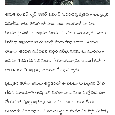
తమిళ సూపర్ స్టార్ అజిత్ కుమార్ గురించి ప్రత్యేకంగా చెప్పాల్సిన
పనిలేదు. అటు తమిళ్ తో పాటు ఇటు తెలుగులోనూ పలు
సినిమాల్లో నటించి అభిమానులను సంపాదించుకున్నారు. మాస్
హీరోగా అభిమానుల గుండెల్లో చోటు సాధించారు. అయితే
తాజాగా ఆయన నటించిన చిత్రం వలీమై సినిమాను ముందుగా
జనవరి 13వ తేదీన విడుదల చేయాలకున్నారు. అయితే కరోనా
కారణంగా ఈ చిత్రాన్ని వాయిదా వేస్తూ వచ్చారు.
ప్రస్తుతం కరోనా కేసులు తగ్గడంతో ఈ సినిమాను ఫిబ్రవరి 24వ
తేదీన మలయాళం తప్పించి మిగతా నాలుగు భాషల్లో విడుదల
చేయబోతున్నట్లు చిత్రబృందం ప్రకచించింది. అయితే ఈ
సినిమాకు సంబంధించిన తెలుగు ట్రైలర్ ను సూపర్ స్టార్ మహేష్