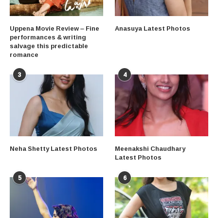
Uppena Movie Review – Fine
Anasuya Latest Photos
performances & writing
salvage this predictable
romance
3
4
Neha Shetty Latest Photos
Meenakshi Chaudhary
Latest Photos
5
6