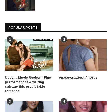
POPULAR POSTS
1
2
Uppena Movie Review – Fine
Anasuya Latest Photos
performances & writing
salvage this predictable
romance
3
4