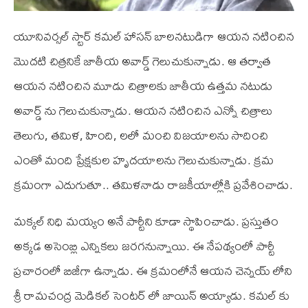
యూనివర్సల్ స్టార్ కమల్ హాసన్ బాలనటుడిగా ఆయన నటించిన
మొదటి చిత్రనికే జాతీయ అవార్డ్ గెలుచుకున్నాడు. ఆ తర్వాత
ఆయన నటించిన మూడు చిత్రాలకు జాతీయ ఉత్తమ నటుడు
అవార్డ్ ను గెలుచుకున్నాడు. ఆయన నటించిన ఎన్నో చిత్రాలు
తెలుగు, తమిళ, హింది, లలో మంచి విజయాలను సాదించి
ఎంతో మంది ప్రేక్షకుల హృదయాలను గెలుచుకున్నాడు. క్రమ
క్రమంగా ఎదుగుతూ.. తమిళనాడు రాజకీయాల్లోకి ప్రవేశించాడు.
మక్కల్ నిధి మయ్యం అనే పార్టీని కూడా స్థాపించాడు. ప్రస్తుతం
అక్కడ అసెంబ్లి ఎన్నికలు జరగనున్నాయి. ఈ నేపథ్యంలో పార్టీ
ప్రచారంలో బిజీగా ఉన్నాడు. ఈ క్రమంలోనే ఆయన చెన్నయ్ లోని
శ్రీ రామచంద్ర మెడికల్ సెంటర్ లో జాయిన్ అయ్యాడు. కమల్ కు