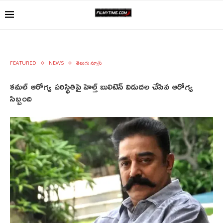
FEATURED
NEWS
తెలుగు న్యూస్
కమల్ ఆరోగ్య పరిస్థితిపై హెల్త్ బులిటెన్ విడుదల చేసిన ఆరోగ్య
సిబ్బంది