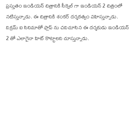
ప్రస్తుతం ఇండియన్ చిత్రానికి సీక్వెల్ గా ఇండియన్ 2 చిత్రంలో
నటిస్తున్నాడు. ఈ చిత్రానికి శంకర్ దర్శకత్వం వహిస్తున్నాడు.
విక్రమ్ ఐ సినిమాతో ఫ్లాప్ ను చవిచూసిన ఈ దర్శకుడు ఇండియన్
2 తో ఎలాగైనా హిట్ కొట్టాలని చూస్తున్నాడు.