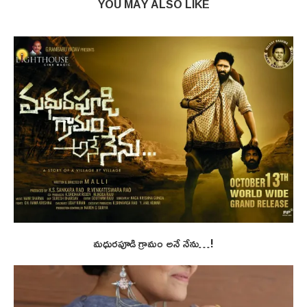
YOU MAY ALSO LIKE
మధురపూడి గ్రామం అనే నేను…!