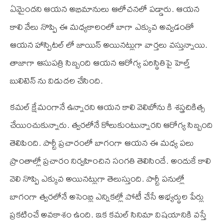
ఏమైందని ఆయన అభిమానులు ఆలోచనలో పడ్డారు. ఆయన
కాలి వేలు నొప్పి ఈ మధ్యకాలంలో బాగా ఎక్కువ అవ్వడంతో
ఆయన హాస్పిటల్ లో జాయిన్ అయినట్లుగా వార్తలు వస్తున్నాయి.
తాజాగా ఆసుపత్రి సిబ్బంది ఆయన ఆరోగ్య పరిస్థితిపై హెల్త్
బులిటెన్ ను విడుదల చేసింది.
కమల్ క్షేమంగానే ఉన్నారని ఆయన కాలి వెలిబోను కి శస్త్రచికిత్స
చేయించుకున్నారు. త్వరలోనే కోలుకుంటున్నారని ఆరోగ్య సిబ్బంది
తెలిపింది. పార్టీ ప్రచారంలో బాగంగా ఆయన ఈ మధ్య పలు
ప్రాంతాల్లో ప్రచారం నిర్వహించిన సంగతి తెలిసిందే. అందుకే కాలి
వెలి నొప్పి ఎక్కువ అయినట్లుగా తెలుస్తుంది. పార్టీ పనుల్లో
బాగంగా త్వరలోనే అసెంబ్లి ఎన్నికల్లో పోటీ చేసే అభ్యర్థుల పేర్లు
ప్రకటించే అవకాశం ఉంది. ఇక కమల్ సినిమా విషయానికి వస్తే