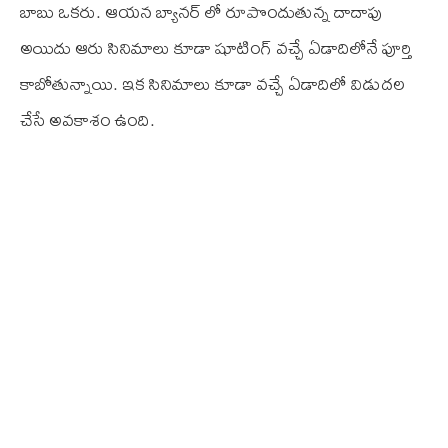
బాబు ఒకరు. ఆయన బ్యానర్‌ లో రూపొందుతున్న దాదాపు
అయిదు ఆరు సినిమాలు కూడా షూటింగ్‌ వచ్చే ఏడాదిలోనే పూర్తి
కాబోతున్నాయి. ఇక సినిమాలు కూడా వచ్చే ఏడాదిలో విడుదల
చేసే అవకాశం ఉంది.