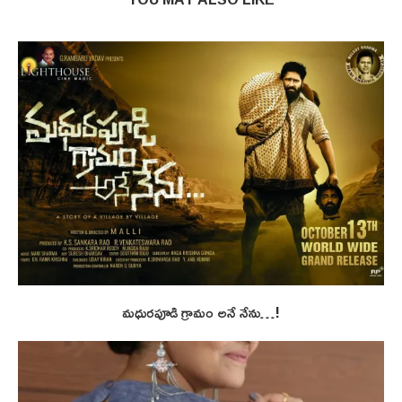
మధురపూడి గ్రామం అనే నేను…!