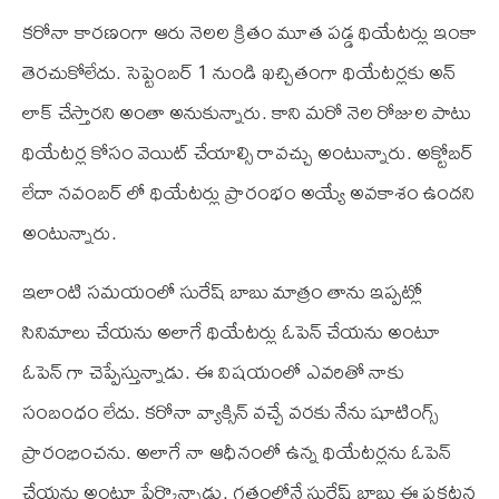
కరోనా కారణంగా ఆరు నెలల క్రితం మూత పడ్డ థియేటర్లు ఇంకా
తెరచుకోలేదు. సెప్టెంబర్‌ 1 నుండి ఖచ్చితంగా థియేటర్లకు అన్‌
లాక్‌ చేస్తారని అంతా అనుకున్నారు. కాని మరో నెల రోజుల పాటు
థియేటర్ల కోసం వెయిట్‌ చేయాల్సి రావచ్చు అంటున్నారు. అక్టోబర్‌
లేదా నవంబర్‌ లో థియేటర్లు ప్రారంభం అయ్యే అవకాశం ఉందని
అంటున్నారు.
ఇలాంటి సమయంలో సురేష్‌ బాబు మాత్రం తాను ఇప్పట్లో
సినిమాలు చేయను అలాగే థియేటర్లు ఓపెన్‌ చేయను అంటూ
ఓపెన్‌ గా చెప్పేస్తున్నాడు. ఈ విషయంలో ఎవరితో నాకు
సంబంధం లేదు. కరోనా వ్యాక్సిన్‌ వచ్చే వరకు నేను షూటింగ్స్‌
ప్రారంభించను. అలాగే నా ఆధీనంలో ఉన్న థియేటర్లను ఓపెన్‌
చేయను అంటూ పేర్కొన్నాడు. గతంలోనే సురేష్‌ బాబు ఈ ప్రకటన