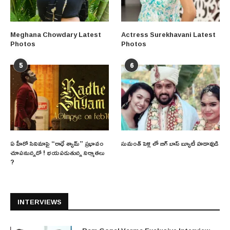
Meghana Chowdary Latest
Actress Surekhavani Latest
Photos
Photos
5
6
ఏ హీరో సినిమాపై “రాధే శ్యామ్” ప్రభావం
సుమంత్ పెళ్లి లో బిగ్ బాస్ బ్యూటీ హడావుడి
చూపనున్నదో ! భయపడుతున్న నిర్మాతలు
?
INTERVIEWS