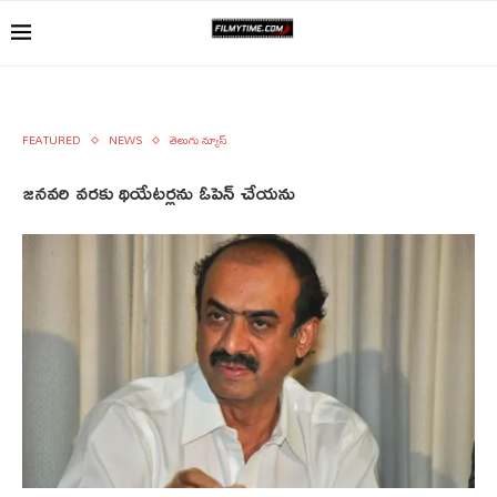
FEATURED
NEWS
తెలుగు న్యూస్
జనవరి వరకు థియేటర్లను ఓపెన్‌ చేయను