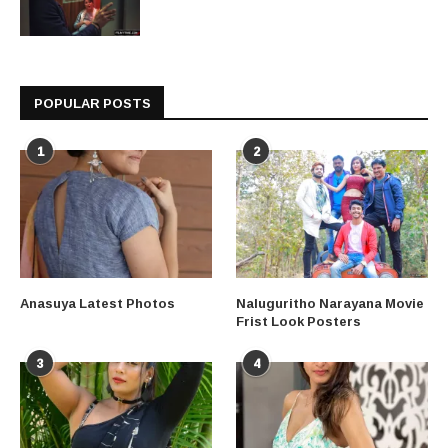
POPULAR POSTS
1
2
Anasuya Latest Photos
Naluguritho Narayana Movie
Frist Look Posters
3
4