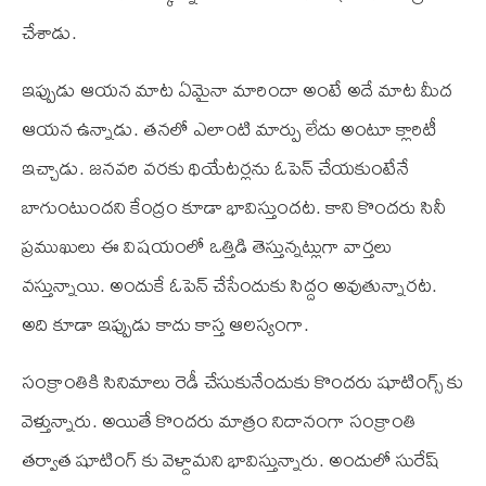
చేశాడు.
ఇప్పుడు ఆయన మాట ఏమైనా మారిందా అంటే అదే మాట మీద
ఆయన ఉన్నాడు. తనలో ఎలాంటి మార్పు లేదు అంటూ క్లారిటీ
ఇచ్చాడు. జనవరి వరకు థియేటర్లను ఓపెన్‌ చేయకుంటేనే
బాగుంటుందని కేంద్రం కూడా భావిస్తుందట. కాని కొందరు సినీ
ప్రముఖులు ఈ విషయంలో ఒత్తిడి తెస్తున్నట్లుగా వార్తలు
వస్తున్నాయి. అందుకే ఓపెన్‌ చేసేందుకు సిద్దం అవుతున్నారట.
అది కూడా ఇప్పుడు కాదు కాస్త ఆలస్యంగా.
సంక్రాంతికి సినిమాలు రెడీ చేసుకునేందుకు కొందరు షూటింగ్స్‌ కు
వెళ్తున్నారు. అయితే కొందరు మాత్రం నిదానంగా సంక్రాంతి
తర్వాత షూటింగ్‌ కు వెళ్దామని భావిస్తున్నారు. అందులో సురేష్‌