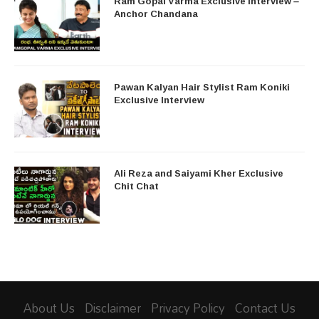
Ram Gopal Varma Exclusive Interview –
Anchor Chandana
Pawan Kalyan Hair Stylist Ram Koniki
Exclusive Interview
Ali Reza and Saiyami Kher Exclusive
Chit Chat
About Us
Disclaimer
Privacy Policy
Contact Us