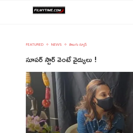
FEATURED
NEWS
తెలుగు న్యూస్
సూపర్ స్టార్ వెంటే వైద్యులు !