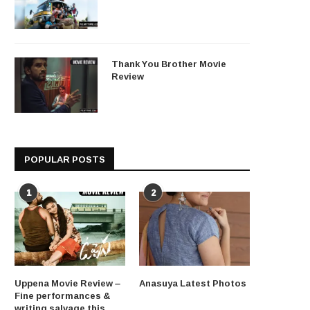
Thank You Brother Movie
Review
POPULAR POSTS
1
2
Uppena Movie Review –
Anasuya Latest Photos
Fine performances &
writing salvage this