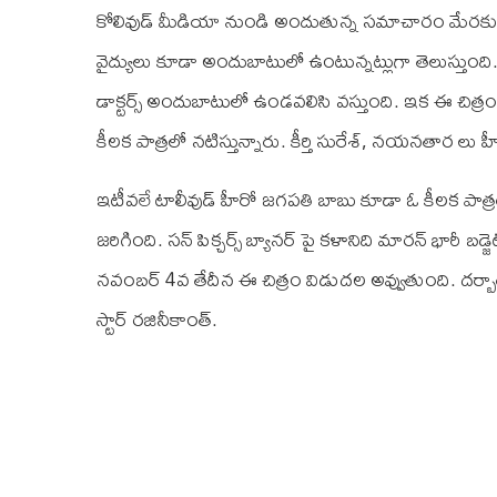
కోలివుడ్ మీడియా నుండి అందుతున్న సమాచారం మేరకు ఈ
వైద్యులు కూడా అందుబాటులో ఉంటున్నట్లుగా తెలుస్తు
డాక్టర్స్ అందుబాటులో ఉండవలిసి వస్తుంది. ఇక ఈ చిత్రం 
కీలక పాత్రలో నటిస్తున్నారు. కీర్తి సురేశ్, నయనతార లు హీ
ఇటీవలే టాలీవుడ్ హీరో జగపతి బాబు కూడా ఓ కీలక పాత్
జరిగింది. సన్ పిక్చర్స్ బ్యానర్ పై కళానిది మారన్ భారీ బడ్జ
నవంబర్ 4వ తేదీన ఈ చిత్రం విడుదల అవ్వుతుంది. దర్బార
స్టార్ రజినీకాంత్.