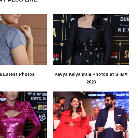
a Latest Photos
Kavya Kalyanram Photos at SIIMA
2023