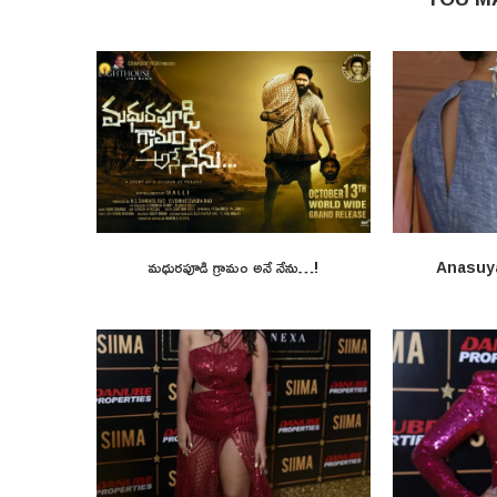
మధురపూడి గ్రామం అనే నేను…!
Anasuy