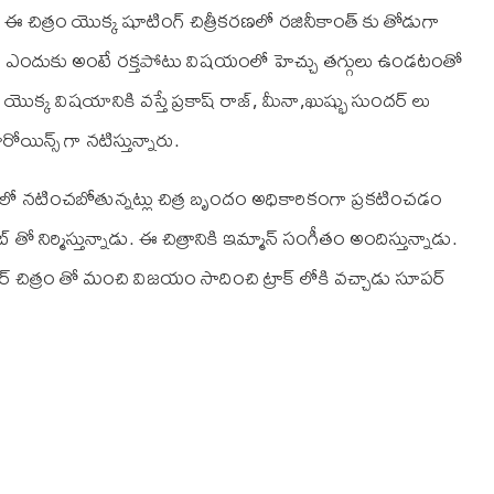
 చిత్రం యొక్క షూటింగ్ చిత్రీకరణలో రజినీకాంత్ కు తోడుగా
ంది. ఎందుకు అంటే రక్తపోటు విషయంలో హెచ్చు తగ్గులు ఉండటంతో
యొక్క విషయానికి వస్తే ప్రకాష్ రాజ్, మీనా,ఖుష్భు సుందర్ లు
రోయిన్స్ గా నటిస్తున్నారు.
రలో నటించబోతున్నట్లు చిత్ర బృందం అధికారికంగా ప్రకటించడం
ెట్ తో నిర్మిస్తున్నాడు. ఈ చిత్రానికి ఇమ్మాన్ సంగీతం అందిస్తున్నాడు.
్ చిత్రం తో మంచి విజయం సాదించి ట్రాక్ లోకి వచ్చాడు సూపర్