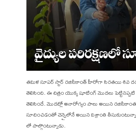
తమిళ సూపర్ స్టార్ రజినీకాంత్ హీరోగా సిరతయి శివ ద
తెలిసింది. ఈ చిత్రం యొక్క షూటింగ్ మొదలు పెట్టినప్పటి
తెలిసిందే. మొదట్లో అనారోగ్యం పాలు అయిన రజినీకాంత
సూచించడంతో చెన్నైలోనే అయిన విశ్రాంతి తీసుకుంటున్
లో పాల్గొంటున్నాడు.