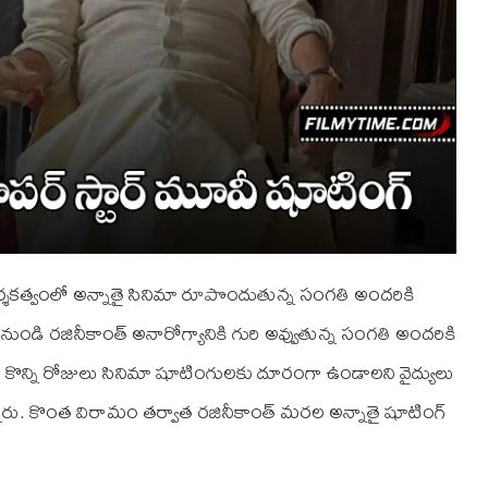
ర్శకత్వంలో అన్నాతై సినిమా రూపొందుతున్న సంగతి అందరికి
 నుండి రజినీకాంత్ అనారోగ్యానికి గురి అవ్వుతున్న సంగతి అందరికి
 కొన్ని రోజులు సినిమా షూటింగులకు దూరంగా ఉండాలని వైద్యులు
నారు. కొంత విరామం తర్వాత రజినీకాంత్ మరల అన్నాతై షూటింగ్