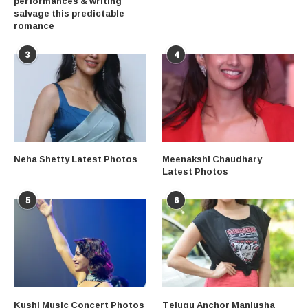
performances & writing
salvage this predictable
romance
3
4
Neha Shetty Latest Photos
Meenakshi Chaudhary
Latest Photos
5
6
Kushi Music Concert Photos
Telugu Anchor Manjusha