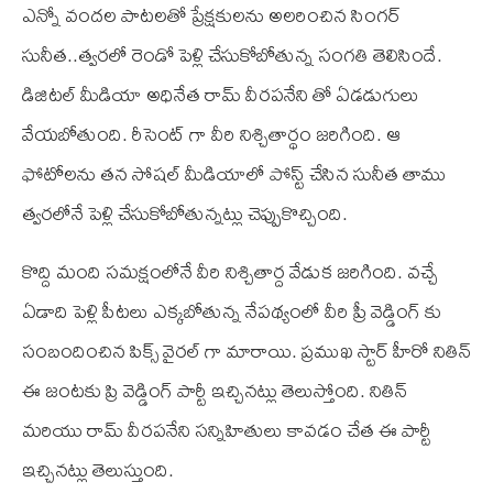
ఎన్నో వందల పాటలతో ప్రేక్షకులను అలరించిన సింగర్
సునీత..త్వరలో రెండో పెళ్లి చేసుకోబోతున్న సంగతి తెలిసిందే.
డిజిటల్ మీడియా అధినేత రామ్‌ వీరపనేని తో ఏడడుగులు
వేయబోతుంది. రీసెంట్ గా వీరి నిశ్చితార్థం జరిగింది. ఆ
ఫోటోలను తన సోషల్‌ మీడియాలో పోస్ట్‌ చేసిన సునీత తాము
త్వరలోనే పెళ్లి చేసుకోబోతున్నట్లు చెప్పుకొచ్చింది.
కొద్ది మంది స‌మ‌క్షంలోనే వీరి నిశ్చితార్ద వేడుక జరిగింది. వచ్చే
ఏడాది పెళ్లి పీటలు ఎక్కబోతున్న నేపథ్యంలో వీరి ప్రీ వెడ్డింగ్ కు
సంబందించిన పిక్స్ వైరల్ గా మారాయి. ప్రముఖ స్టార్ హీరో నితిన్
ఈ జంటకు ప్రి వెడ్డింగ్ పార్టీ ఇచ్చినట్లు తెలుస్తోంది. నితిన్
మరియు రామ్ వీరపనేని సన్నిహితులు కావడం చేత ఈ పార్టీ
ఇచ్చినట్లు తెలుస్తుంది.