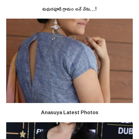
మధురపూడి గ్రామం అనే నేను…!
Anasuya Latest Photos