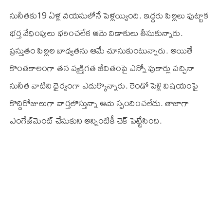
సునీతకు19 ఏళ్ల వయసులోనే పెళ్లయ్యింది. ఇద్దరు పిల్లలు పుట్టాక
భర్త వేధింపులు భరించలేక ఆమె విడాకులు తీసుకున్నారు.
ప్రస్తుతం పిల్లల బాధ్యతను ఆమే చూసుకుంటున్నారు. అయితే
కొంతకాలంగా తన వ్యక్తిగత జీవితంపై ఎన్నో పుకార్లు వచ్చినా
సునీత వాటిని ధైర్యంగా ఎదుర్కొన్నారు. రెండో పెళ్లి విషయంపై
కొద్దిరోజులుగా వార్తలొస్తున్నా ఆమె స్పందించలేదు. తాజాగా
ఎంగేజ్‌మెంట్ చేసుకుని అన్నింటికీ చెక్ పెట్టేసింది.