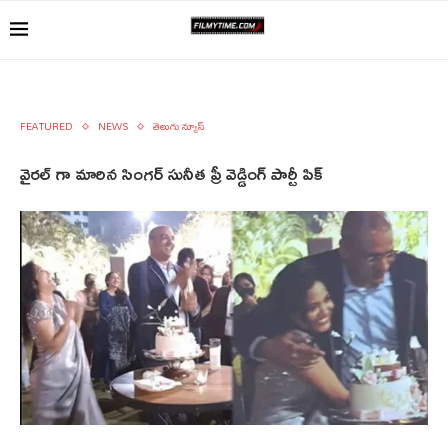
FEATURED
NEWS
తెలుగు న్యూస్
వైరల్ గా మారిన సింగర్ సునీత ప్రీ వెడ్డింగ్ పార్టీ పిక్