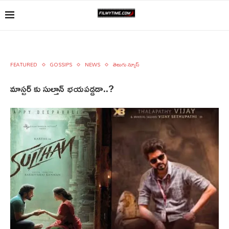
FEATURED
GOSSIPS
NEWS
తెలుగు న్యూస్
మాస్టర్ కు సుల్తాన్ భయపడ్డడా..?