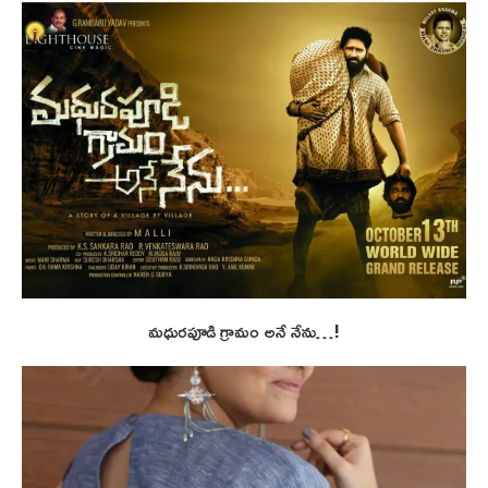
మధురపూడి గ్రామం అనే నేను…!