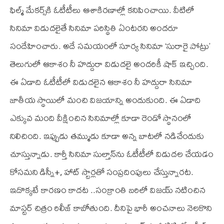
ఫిల్మ్ మేకర్స్‌కి ఓటీటీలు ఆశాకిరణాల్లో కనిపించాయి. వీటిలో
సినిమా విడుదలైతే సినిమా పరిస్థితి ఏంటరని అందరూ
సందేహించారు. అదే సమయంలో సూర్య సినిమా ‘సురారై పోట్రు’
తెలుగులో ఆకాశం నీ హద్దురా విడుదలై అందరికీ షాక్ ఇచ్చింది.
ఈ ఏడాది ఓటీటీలో విడుదలైన ఆకాశం నీ హద్దురా సినిమా
జాతీయ స్థాయిలో మంచి విజయాన్ని అందుకుంది. ఈ ఏడాది
ఎక్కువ మంది వీక్షించిన సినిమాల్లో కూడా రెండో స్థానంలో
నిలిచింది. ఇప్పుడు తమ్ముడు కూడా అన్న బాటలో నడిచేందుకు
చూస్తున్నాడు. కార్తీ సినిమా సుల్తాన్‌ను ఓటీటీలో విడుదల చేయడం
కోసమని డిస్నీ+, హాట్ స్టార్లతో సంప్రదింపులు చేస్తున్నారట.
ఇదొక్కటే కారణం కాదట ..సంక్రాంతి బరిలో విజయ్ నటించిన
మాస్టర్ చిత్రం రిలీజ్ కాబోతుంది. దీనిపై భారీ అంచనాలు నెలకొని