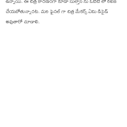
ఉన్నాయి. ఈ చిత్ర కారణంగా కూడా సుల్తాన్ ను ఓటిటి లో రిలీజ్
చేయబోతున్నారట. మరి ఫైనల్ గా చిత్ర మేకర్స్ ఏమి డిసైడ్
అవుతారో చూడాలి.