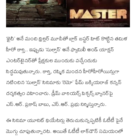
‘ఖైదీ’ అనే మంచి థ్రిల్లర్‌ మూవీతో బ్లాక్ బస్టర్ హిట్ కొట్టిన తమిళ
హీరో కార్తి.. ఇప్పుడు ‘సుల్తాన్’ అనే ఫ్యామిలీ అండ్ యాక్షన్
ఎంటర్‌టైనర్‌తో ప్రేక్షకుల ముందుకు వచ్చేందుకు
సిద్ధమవుతున్నారు. కార్తి, రష్మిక మందన హీరోహీరోయిన్లుగా
నటించిన ‘సుల్తాన్’ సినిమాకు ‘రెమో’ ఫేమ్ బక్కియరాజ్ కన్నన్
దర్శకత్వం వహించారు. డ్రీమ్ వారియర్స్ పిక్చర్స్ బ్యానర్‌పై
ఎస్.ఆర్. ప్రకాష్ బాబు, ఎస్.ఆర్. ప్రభు నిర్మిస్తున్నారు.
ఈ సినిమా యూనిట్ థియేటర్లు తెరుచుకున్నప్పటికీ ఓటీటీ పైనే
మొగ్గు చూపుతున్నారట. అయితే ఓటీటీ లాక్‌డౌన్ సమయంలో