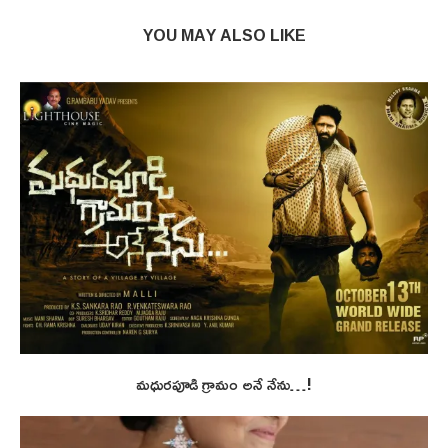
YOU MAY ALSO LIKE
మధురపూడి గ్రామం అనే నేను…!