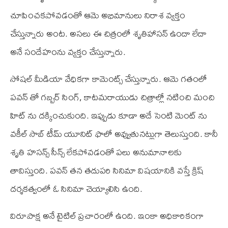
చూపించకపోవడంతో ఆమె అభిమానులు నిరాశ వ్యక్తం
చేస్తున్నారు అంట. అసలు ఈ చిత్రంలో శృతిహాసన్ ఉందా లేదా
అనే సందేహంను వ్యక్తం చేస్తున్నారు.
సోషల్ మీడియా వేధికగా కామెంట్స్ చేస్తున్నారు. ఆమె గతంలో
పవన్ తో గబ్బర్ సింగ్, కాటమరాయుడు చిత్రాల్లో నటించి మంచి
హిట్ ను దక్కించుకుంది. ఇప్పుడు కూడా అదే సెంటి మెంట్ ను
వకీల్ సాబ్ టీమ్ యూనిట్ ఫాలో అవ్వుతునట్లుగా తెలుస్తుంది. కానీ
శృతి హసన్స్ సీన్స్ లేకపోవడంతో పలు అనుమానాలకు
తావిస్తుంది. పవన్ తన తదుపరి సినిమా విషయానికి వస్తే క్రిష్
దర్శకత్వంలో ఓ సినిమా చెయ్యాలిసి ఉంది.
విరూపాక్ష అనే టైటిల్ ప్రచారంలో ఉంది. ఇంకా అధికారికంగా