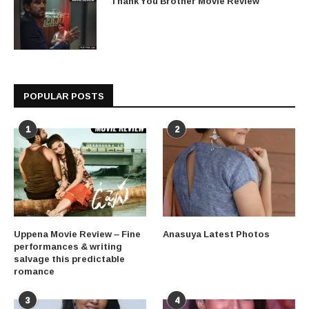
Thank You Brother Movie Review
POPULAR POSTS
1
2
Uppena Movie Review – Fine
Anasuya Latest Photos
performances & writing
salvage this predictable
romance
3
4