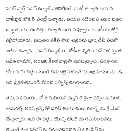
పవర్ స్టార్ పవన్ కళ్యాణ్ పోలిటికల్ ఎంట్రీ తర్వాత ఆయన
టాలీవుడ్ లోకి రీ ఎంట్రీ ఇచ్చాడు. ఆయన నటించిన ఆఖరి చిత్రం
అజ్ఞాతవాసి. ఈ చిత్రం తర్వాత ఆయన పూర్తిగా రాజకీయాల్లోకి
వెళ్లిపోయాడు. ప్రస్తుతం వకీల్ సాబ్ చిత్రంను పూర్తి చేసే పనిలో
బిజీగా ఉన్నాడు. పవన్ కళ్యాణ్ కు జోడీగా శృతిహాసన్ నటిస్తుంది.
నివేత థామస్, అంజలి కీలక పాత్రలో నటిస్తున్నారు. సంక్రాంతి
రోజున ఈ చిత్రం నుండి విడుదలైన టిజర్ కు అభిమానులనుండి,
సినీ ప్రేక్షకులనుండి మంచి రెస్పాన్స్ లభించింది.
తక్కువ సమయంలో 8 మిలియన్ వ్యూస్ కి పైగా దక్కించుకుంది.
కామెంట్స్ అండ్ లైక్స్ తో పవన్ అభిమానులు రికార్డ్స్ ను క్రియేట్
చేస్తున్నారు. ఇక ఈ చిత్రం యొక్క టిజర్ ను గమనించినట్లు
అయితే శృతి హాసన్ కు సంబందించిన ఏ ఒక్క సీన్ ను