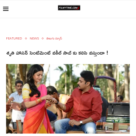
FEATURED
NEWS
తెలుగు న్యూస్
శృతి హాసన్ సెంటిమెంట్ వకీల్ సాబ్ కు కలిసి వస్తుందా !