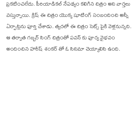
ప్రకటించలేదు. పీరియాడికల్ నేపథ్యం కలిగిన చిత్రం అని వార్తలు
వస్తున్నాయి. క్రిష్ ఈ చిత్రం యొక్క షూటింగ్ సంబందించి అన్నీ
ఏర్పాట్లను పూర్తి చేశాడు. త్వరలో ఈ చిత్రం సెట్స్ పైకి వెళ్లనున్నది.
ఆ తర్వాత గబ్బర్ సింగ్ చిత్రంతో పవన్ కు పూర్వ వైభవం
అందించిన హరీష్ శంకర్ తో ఓ సినిమా చెయ్యాలిసి ఉంది.