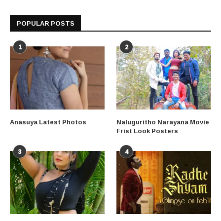
POPULAR POSTS
1
2
Anasuya Latest Photos
Naluguritho Narayana Movie
Frist Look Posters
3
4