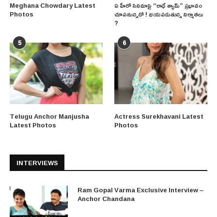
Meghana Chowdary Latest
ఏ హీరో సినిమాపై “రాధే శ్యామ్” ప్రభావం
Photos
చూపనున్నదో ! భయపడుతున్న నిర్మాతలు
?
5
6
Telugu Anchor Manjusha
Actress Surekhavani Latest
Latest Photos
Photos
INTERVIEWS
Ram Gopal Varma Exclusive Interview –
Anchor Chandana