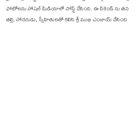
ఫోటోలను సోషల్ మీడియాలో పోస్ట్ చేసింది. ఈ వీకెండ్ ను తన
తల్లి, సోదరుడు, స్నేహితులతో కలిసి శ్రీ ముఖి ఎంజాయ్ చేసింది