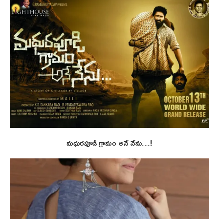
మధురపూడి గ్రామం అనే నేను…!