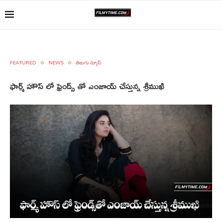
FEATURED
NEWS
తెలుగు న్యూస్
ఫార్మ్ హౌస్ లో ఫ్రెండ్స్ తో ఎంజాయ్ చేస్తున్న శ్రీముఖి