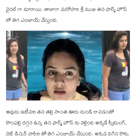
వైరల్ గా మారాయి. తాజాగా మరోసారి శ్రీ ముఖి తన ఫార్మ్ హౌస్
లో తెగ ఎంజాయ్ చేస్తుంది.
అవును ఇటీవల తన తల్లి సొంత ఊరు నుండి రావడంతో
కొంపల్లి దగ్గర ఉన్న తన ఫార్మ్ హౌస్ కు వెళ్లింది అక్కడే స్వీమింగ్,
నైట్ డిన్నర్ పార్టీల తో తెగ ఎంజాయ్ చేస్తుంది. అక్కడ దిగిన కొన్ని