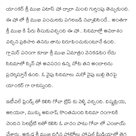
యాంకర్ శ్రీ ముఖి పటాస్ షో ద్వారా మంచి గుర్తింపు తెచ్చుకుంది.
ఈ షో లో శ్రీ ముఖి పంచులకు పగలబడి నవ్వాలిసిందే.. అంతగా
శ్రీ ముఖి కి పేరు తీసుకువచ్చింది ఈ షో.. సినిమాల్లో అవకాశం
వచ్చిన ప్రతిసారి తనను తాను నిరూపించుకుంటూనే ఉంది.
గ్లామర్ పరంగా కూడా శ్రీ ముఖి ఏమాత్రం వెనకడటం లేదు
సినిమాలో స్కిన్ షో అవసరం ఉన్న చోట తన అందాలను
ప్రదర్శిస్తూనే ఉంది. ఓ వైపు సినిమాలు మరో వైపు బుల్లి తెరపై
యాంకర్ గా రానిస్తుంది.
ఇటీవలే ఫ్రెండ్స్ తో కలిసి గోవా ట్రిప్ కు వెళ్ళి వచ్చింది. విష్ణుప్రియ,
అరియనా, ముక్కు అవినాష్ కొంతమంది సినిమా రంగానికి
చెందిన సెలబ్రేటి లతో కలిసి ఓ వారం పాటు గోవా లో ఎంజాయ్
చేశారు. అక్కడ శ్రీ ముఖి దిగిన ఫోటోలు సోషల్ మీడియాలో తెగ