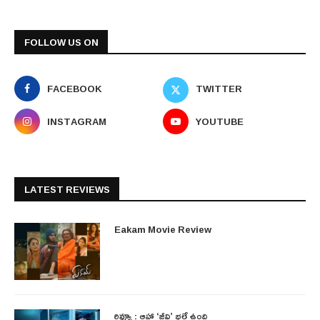
FOLLOW US ON
FACEBOOK
TWITTER
INSTAGRAM
YOUTUBE
LATEST REVIEWS
Eakam Movie Review
రివ్యూ : ఆహా ‘జీవి’ భలే ఉంది