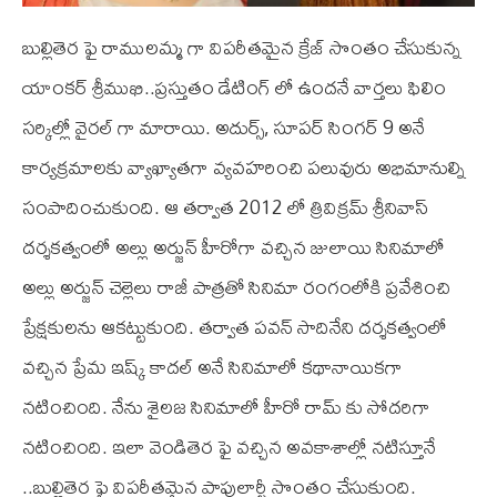
బుల్లితెర ఫై రాములమ్మ గా విపరీతమైన క్రేజ్ సొంతం చేసుకున్న
యాంకర్ శ్రీముఖి..ప్రస్తుతం డేటింగ్ లో ఉందనే వార్తలు ఫిలిం
సర్కిల్లో వైరల్ గా మారాయి. అదుర్స్, సూపర్ సింగర్ 9 అనే
కార్యక్రమాలకు వ్యాఖ్యాతగా వ్యవహరించి పలువురు అభిమానుల్ని
సంపాదించుకుంది. ఆ తర్వాత 2012 లో త్రివిక్రమ్ శ్రీనివాస్
దర్శకత్వంలో అల్లు అర్జున్ హీరోగా వచ్చిన జులాయి సినిమాలో
అల్లు అర్జున్ చెల్లెలు రాజీ పాత్రతో సినిమా రంగంలోకి ప్రవేశించి
ప్రేక్షకులను ఆకట్టుకుంది. తర్వాత పవన్ సాదినేని దర్శకత్వంలో
వచ్చిన ప్రేమ ఇష్క్ కాదల్ అనే సినిమాలో కథానాయికగా
నటించింది. నేను శైలజ సినిమాలో హీరో రామ్ కు సోదరిగా
నటించింది. ఇలా వెండితెర ఫై వచ్చిన అవకాశాల్లో నటిస్తూనే
..బుల్లితెర ఫై విపరీతమైన పాపులార్టీ సొంతం చేసుకుంది.