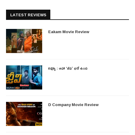
LATEST REVIEWS
Eakam Movie Review
రివ్యూ : ఆహా ‘జీవి’ భలే ఉంది
D Company Movie Review