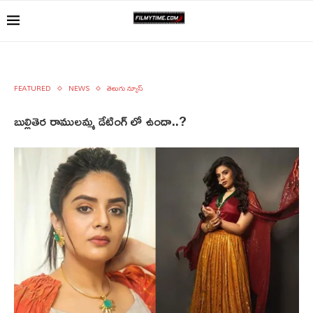
FEATURED
NEWS
తెలుగు న్యూస్
బుల్లితెర రాములమ్మ డేటింగ్ లో ఉందా..?