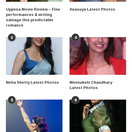
Uppena Movie Review – Fine
Anasuya Latest Photos
performances & writing
salvage this predictable
romance
3
4
Neha Shetty Latest Photos
Meenakshi Chaudhary
Latest Photos
5
6