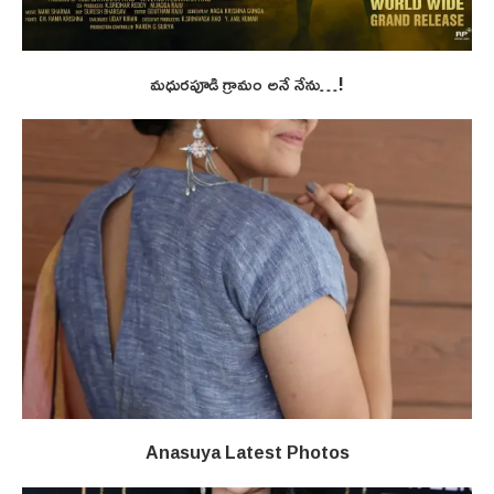
మధురపూడి గ్రామం అనే నేను…!
Anasuya Latest Photos