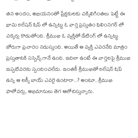
త‌న అందం, అభియ‌నంతో ప్రేక్ష‌కుల‌కు చ‌క్కిలిగింత‌లు పెట్టే ఈ
భామ రిలేష‌న్ షిప్ లో ఉన్న‌ట్టు ఓ వార్త ప్ర‌స్తుతం ఫిలింన‌గ‌ర్ లో
చ‌క్క‌ర్లు కొడుతోంది. శ్రీముఖి ఓ వ్య‌క్తితో డేటింగ్ లో ఉన్న‌ట్టు
జోరుగా ప్రచారం నడుస్తుంది. అయితే ఆ వ్య‌క్తి ఎవ‌రనేది మాత్రం
ప్ర‌స్తుతానికి సస్పెన్స్ గానే ఉంది. ఇదిలా ఉంటే ఈ వార్త‌ల‌పై శ్రీముఖి
ఇప్ప‌టివ‌ర‌కు స్పందించ‌లేదు. ఇంత‌కీ శ్రీముఖితో రిలేష‌న్ షిప్
ఉన్న ఆ ల‌క్కీ బాయ్ ఎవ‌రై ఉంటారా..? అంటూ..శ్రీముఖి
ఫాలోవ‌ర్లు, అభిమానులు తెగ ఆలోచిస్తున్నారు.