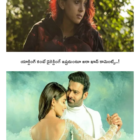
యాక్టింగ్ కంటే డైరెక్టింగే ఇష్టమంటూ ఐరా ఖాన్ కామెంట్స్..!