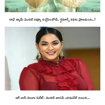
రాధే శ్యామ్ మొదటి రివ్యూ వచ్చేసిందోచ్.. క్లైమాక్సే కథకు ప్రాణమంట..!
బిగ్ బాస్ తెలుగు ఓటీటీ: మొదటి వారమే ఎలిమినేట్ అయిన...