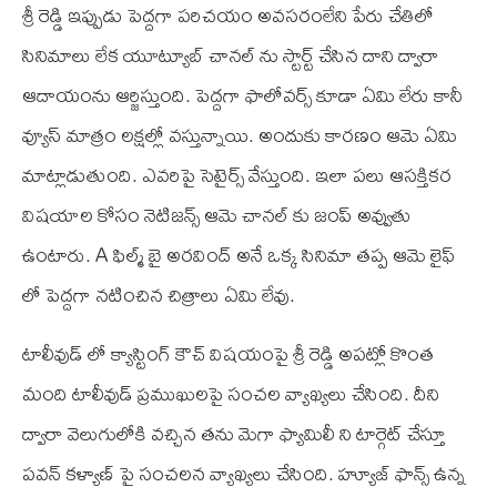
శ్రీ రెడ్డి ఇప్పుడు పెద్దగా పరిచయం అవసరంలేని పేరు చేతిలో
సినిమాలు లేక యూట్యూబ్ చానల్ ను స్టార్ట్ చేసిన దాని ద్వారా
ఆదాయంను ఆర్జిస్తుంది. పెద్దగా ఫాలోవర్స్ కూడా ఏమి లేరు కానీ
వ్యూస్ మాత్రం లక్షల్లో వస్తున్నాయి. అందుకు కారణం ఆమె ఏమి
మాట్లాడుతుంది. ఎవరిపై సెటైర్స్ వేస్తుంది. ఇలా పలు ఆసక్తికర
విషయాల కోసం నెటిజన్స్ ఆమె చానల్ కు జంప్ అవ్వుతు
ఉంటారు. A ఫిల్మ్ బై అరవింద్ అనే ఒక్క సినిమా తప్ప ఆమె లైఫ్
లో పెద్దగా నటించిన చిత్రాలు ఏమి లేవు.
టాలీవుడ్ లో క్యాస్టింగ్ కౌచ్ విషయంపై శ్రీ రెడ్డి అపట్లో కొంత
మంది టాలీవుడ్ ప్రముఖులపై సంచల వ్యాఖ్యలు చేసింది. దీని
ద్వారా వెలుగులోకి వచ్చిన తను మెగా ఫ్యామిలీ ని టార్గెట్ చేస్తూ
పవన్ కళ్యాణ్ పై సంచలన వ్యాఖ్యలు చేసింది. హ్యూజ్ ఫాన్స్ ఉన్న