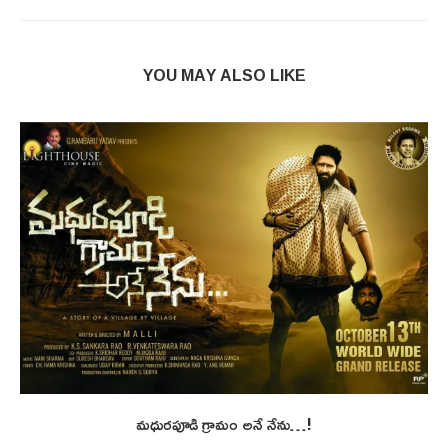
YOU MAY ALSO LIKE
మధురపూడి గ్రామం అనే నేను…!