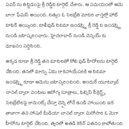
పవన్ ను తిట్టడంపై శ్రీ రెడ్డిని టార్గెట్ చేశారు. ఆ సమయంలో ఆమె
బాగా ఫేమస్ అయింది. నిత్యం ఓ సెలబ్రేతి మాదిరి వార్తల్లో హాట్
టాపిక్ అయ్యింది. టాలీవుడ్ సినిమా ఇండస్ష్ట్రి శ్రీ రెడ్డి ని ఇండస్ష్ట్రి
నుండి బహిష్కరించారు. హైదరాబాద్ నుండి చెన్నయ్ కు
ధూఖనం సద్దెసింది.
అక్కడ కూడా శ్రీ రెడ్డి తన మాటలతో కోలి వుడ్ హీరోలను టార్గెట్
చేసింది. తనలో మార్పు ఏమి రాకపోయేసరికి ఆ సినిమా
ఇండస్ష్ట్రి కూడా ఆమెను బహిస్కరించింది. అందుకే యూట్యూబ్
చానల్ ద్వారా వంటలు ఆరోగ్య సూత్రాలు, ఫిట్నెస్ సీక్రెర్ట్స్,
సెలబ్రేటిలపై కామెంట్స్ చేస్తూ చెన్నై లోనే ఉండి పోయింది ఇక
తాజాగా తన సోషల్ మీడియా చానల్ ద్వారా మరోసారి ఓ మెగా
హీరోను టార్గెట్ చేసింది. త్వరలో అతడి కెరీర్ పతనం కాబోతుంది