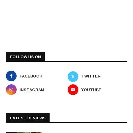
FOLLOW US ON
FACEBOOK
TWITTER
INSTAGRAM
YOUTUBE
LATEST REVIEWS