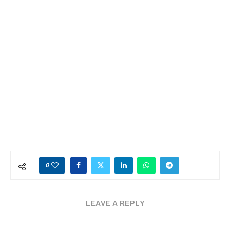
0
LEAVE A REPLY