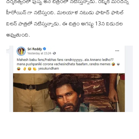
దర్శకత్వంలో పుష్ప అనే చిత్రంలో నటిస్తున్నాడు. రష్మిక మందన్న
హీరోయిన్ గా నటిస్తుంది. మలయాళ నటుడు ఫాహిద్ ఫాసిల్
విలన్ పాత్రలో నటిస్తున్నాడు. ఈ చిత్రం ఆగష్టు 13న విడుదల
అవ్వుతుంది.