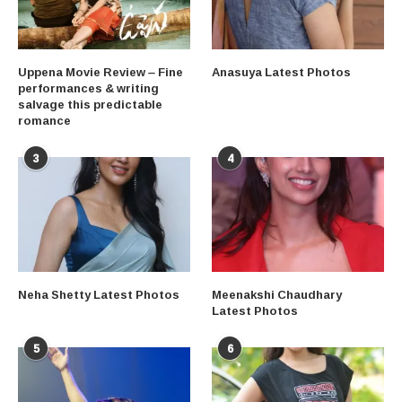
Uppena Movie Review – Fine
Anasuya Latest Photos
performances & writing
salvage this predictable
romance
3
4
Neha Shetty Latest Photos
Meenakshi Chaudhary
Latest Photos
5
6