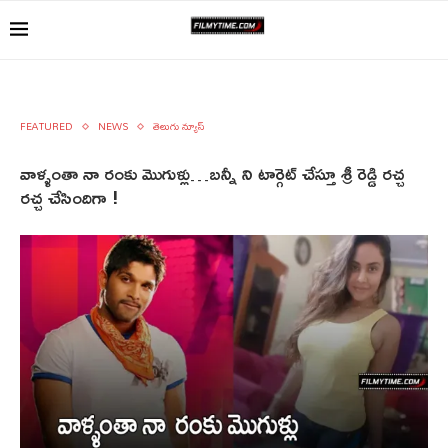
FEATURED
NEWS
తెలుగు న్యూస్
వాళ్ళంతా నా రంకు మొగుళ్లు…బన్నీ ని టార్గెట్ చేస్తూ శ్రీ రెడ్డి రచ్చ
రచ్చ చేసిందిగా !