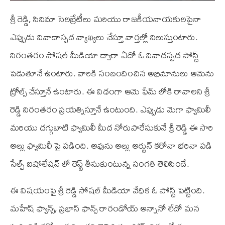
శ్రీ రెడ్డి, సినిమా సెలబ్రేటీలు మరియు రాజకీయనాయకులపైనా
ఎప్పుడు వివాదాస్పద వ్యాఖ్యలు చేస్తూ వార్తల్లో నిలుస్తుంటారు.
నిరంతరం సోషల్ మీడియా ద్వారా ఏదో ఓ వివాదస్పద పోస్ట్
పెడుతూనే ఉంటారు. వారికి సంబందించిన అభిమానులు ఆమెను
ట్రోల్స్ చేస్తూనే ఉంటారు. ఈ విధంగా ఆమె ఫేమ్ లోకి రావాలని శ్రీ
రెడ్డి నిరంతరం ప్రయత్నిస్తూనే ఉంటుంది. ఎప్పుడు మెగా ఫ్యామిలీ
మరియు దగ్గుబాటి ఫ్యామిలీ మీద నోరుపారేసుకునే శ్రీ రెడ్డి ఈ సారి
అల్లు ఫ్యామిలీ పై పడింది. అవును అల్లు అర్జున్ కరోనా భరినా పడి
సేల్ఫ్ ఐషోలేషన్ లో రెస్ట్ తీసుకుంటున్న సంగతి తెలిసిందే.
ఈ విషయంపై శ్రీ రెడ్డి సోషల్ మీడియా వేధిక ఓ పోస్ట్ పెట్టింది.
మహేష్ ఫ్యాన్స్, ప్రభాస్ ఫాన్స్ రారండోయ్ అన్నానో లేదో మన