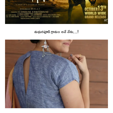
మధురపూడి గ్రామం అనే నేను…!