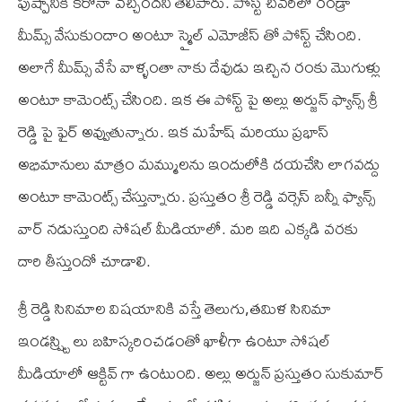
పుష్పానికి కరోనా వచ్చిందని తెలిపారు. పోస్ట్ చివరిలో రండ్రా
మీమ్స్ వేసుకుందాం అంటూ స్మైల్ ఎమోజీస్ తో పోస్ట్ చేసింది.
అలాగే మీమ్స్ వేసే వాళ్ళంతా నాకు దేవుడు ఇచ్చిన రంకు మొగుళ్లు
అంటూ కామెంట్స్ చేసింది. ఇక ఈ పోస్ట్ పై అల్లు అర్జున్ ఫ్యాన్స్ శ్రీ
రెడ్డి పై ఫైర్ అవ్వుతున్నారు. ఇక మహేష్ మరియు ప్రభాస్
అభిమానులు మాత్రం మమ్ములను ఇందులోకి దయచేసి లాగవద్దు
అంటూ కామెంట్స్ చేస్తున్నారు. ప్రస్తుతం శ్రీ రెడ్డి వర్సెస్ బన్నీ ఫ్యాన్స్
వార్ నడుస్తుంది సోషల్ మీడియాలో. మరి ఇది ఎక్కడి వరకు
దారి తీస్తుందో చూడాలి.
శ్రీ రెడ్డి సినిమాల విషయానికి వస్తే తెలుగు,తమిళ సినిమా
ఇండస్ష్ట్రి లు బహిస్కరించడంతో ఖాళీగా ఉంటూ సోషల్
మీడియాలో ఆక్టివ్ గా ఉంటుంది. అల్లు అర్జున్ ప్రస్తుతం సుకుమార్