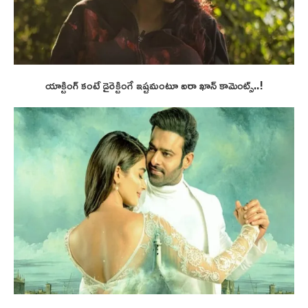
యాక్టింగ్ కంటే డైరెక్టింగే ఇష్టమంటూ ఐరా ఖాన్ కామెంట్స్..!