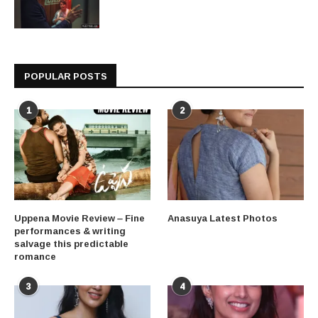
POPULAR POSTS
1
2
Uppena Movie Review – Fine
Anasuya Latest Photos
performances & writing
salvage this predictable
romance
3
4