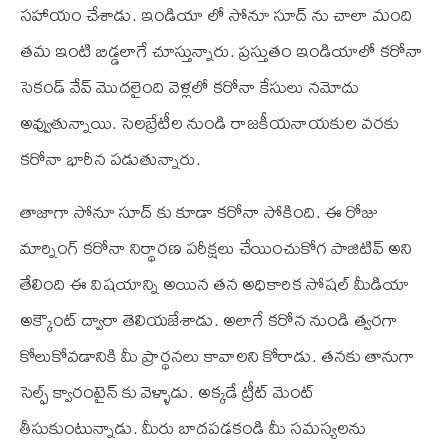
సహాయం చేశాడు. ఇండియా లో సోనూ సూద్ ను చాలా మంది
తమ ఇంటి బిడ్డలాగే చూస్తున్నారు. ప్రస్తుతం ఇండియాలో కరోనా
సెకండ్ వేవ్ మొదలైంది వెళ్లలో కరోనా కేసులు నమోదు
అవ్వుతున్నాయి. సెలబ్రేటీల నుండి రాజకీయనాయకుల వరకు
కరోనా భారీన పడుతున్నారు.
తాజాగా సోనూ సూద్ కు కూడా కరోనా సోకింది. ఈ రోజు
మార్నింగ్ కరోనా నిర్థారణ పరీక్షలు చేయించుకోగ పాజిటివ్ అని
తేలింది ఈ విషయాన్ని అయిన తన అధికారిక సోషల్ మీడియా
అక్కౌంట్ ద్వారా తెలియజేశాడు. అలాగే కరోన నుండి త్వరగా
కోలుకోవడానికి మీ ప్రార్థనలు కావాలని కోరాడు. తనకు తానుగా
సెల్ఫ్ క్వారంటైన్ కు వెళ్ళాడు. అక్కడే ట్రీట్ మెంట్
తీసుకుంటున్నాడు. మీరు బాదపడకండి మీ సమస్యలను