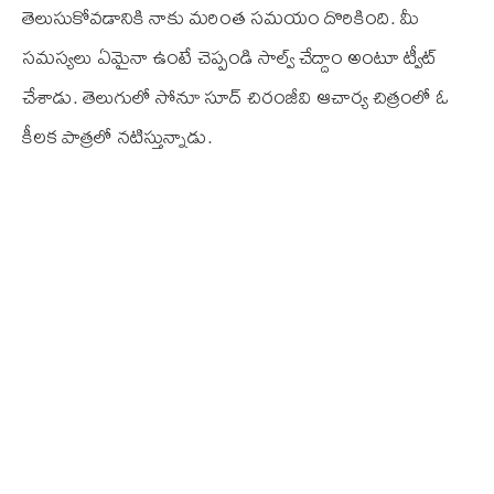
తెలుసుకోవడానికి నాకు మరింత సమయం దొరికింది. మీ
సమస్యలు ఏమైనా ఉంటే చెప్పండి సాల్వ్ చేద్దాం అంటూ ట్వీట్
చేశాడు. తెలుగులో సోనూ సూద్ చిరంజీవి ఆచార్య చిత్రంలో ఓ
కీలక పాత్రలో నటిస్తున్నాడు.