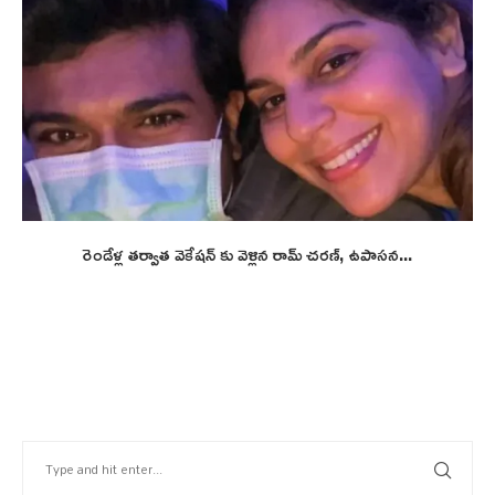
రెండేళ్ల తర్వాత వెకేషన్ కు వెళ్లిన రామ్ చరణ్, ఉపాసన...