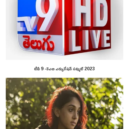
టీవీ 9 -కెఎబి ఎడ్యుకేషన్ సమ్మిట్ 2023