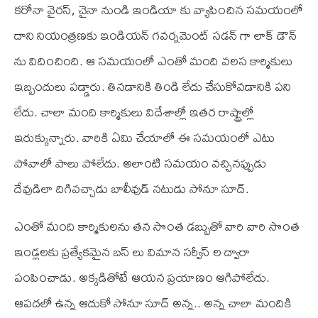
కరోనా వైరస్, చైనా నుండి ఇండియా కు వ్యాపించిన సమయంలో
దాని నియంత్రణకు ఇండియన్ గవర్నమెంట్ సడన్ గా లాక్ డౌన్
ను విదించింది. ఆ సమయంలో ఎంతో మంది వలస కార్మికులు
ఇబ్బందులు పడ్డారు. తినడానికి తిండి లేదు చేసుకోవడానికి పని
లేదు. చాలా మంది కార్మికులు విదేశాల్లో ఇతర రాష్ట్రాల్లో
ఇరుక్కున్నారు. వారికి ఏమి చేయాలో ఈ సమయంలో ఎటు
పోవాలో పాలు పోలేదు. అలాంటి సమయం వచ్చినప్పుడు
దేవుడిలా దిగివచ్చాడు బాలీవుడ్ నటుడు సోనూ సూద్.
ఎంతో మంది కార్మికులను తన సొంత డబ్బుతో వారి వారి సొంత
ఇండ్లలకు ప్రత్యేకమైన బస్ లు విమాన సర్వీస్ ల ద్వారా
పంపించాడు. అక్కడితోటే ఆయన ప్రయాణం ఆగిపోలేదు.
ఆపదలో ఉన్న ఆదుకో సోనూ సూద్ అన్న.. అన్న చాలా మందికి