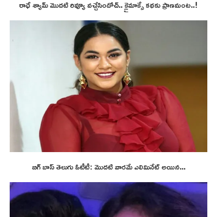
రాధే శ్యామ్ మొదటి రివ్యూ వచ్చేసిందోచ్.. క్లైమాక్సే కథకు ప్రాణమంట..!
బిగ్ బాస్ తెలుగు ఓటీటీ: మొదటి వారమే ఎలిమినేట్ అయిన...