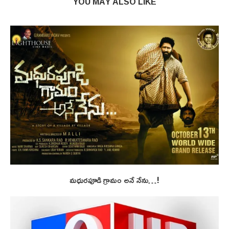
YOU MAY ALSO LIKE
మధురపూడి గ్రామం అనే నేను…!