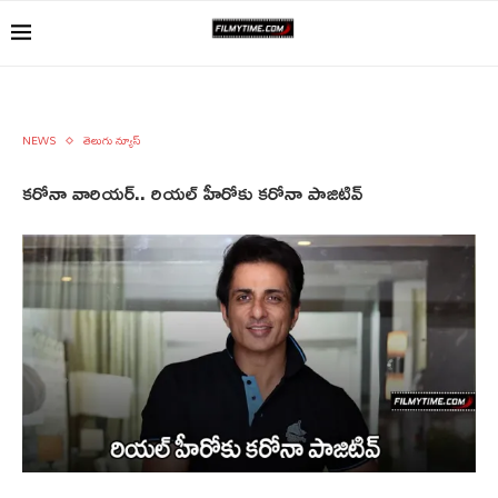
NEWS
తెలుగు న్యూస్
కరోనా వారియర్‌.. రియల్‌ హీరోకు కరోనా పాజిటివ్‌