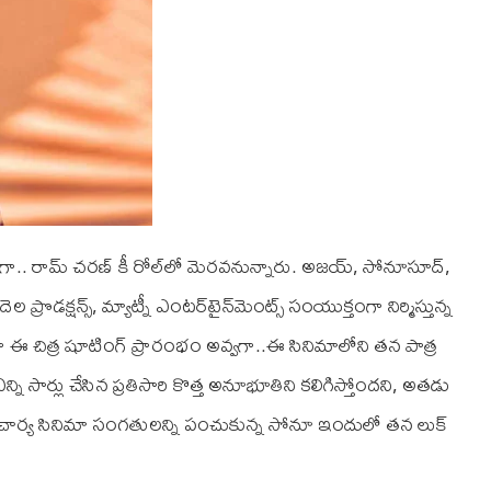
గా.. రామ్ చరణ్‌ కీ రోల్‌లో మెరవనున్నారు. అజయ్‌, సోనూసూద్‌,
రొడక్షన్స్‌, మ్యాట్నీ ఎంటర్‌టైన్‌మెంట్స్ సంయుక్తంగా నిర్మిస్తున్న
 గా ఈ చిత్ర షూటింగ్ ప్రారంభం అవ్వగా..ఈ సినిమాలోని తన పాత్ర
ి సార్లు చేసిన ప్రతిసారి కొత్త అనూభూతిని కలిగిస్తోందని, అతడు
ంతే ఆచార్య సినిమా సంగతులన్ని పంచుకున్న సోనూ ఇందులో తన లుక్