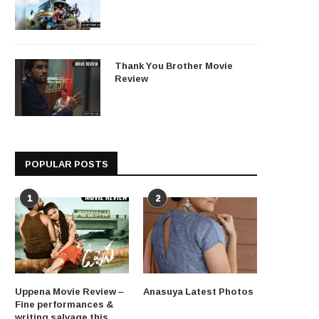
Thank You Brother Movie
Review
POPULAR POSTS
1
2
Uppena Movie Review –
Anasuya Latest Photos
Fine performances &
writing salvage this