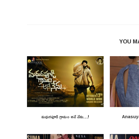
YOU M
మధురపూడి గ్రామం అనే నేను…!
Anasuy