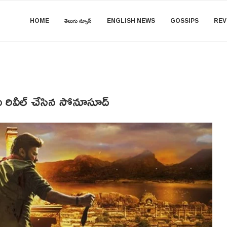
HOME
తెలుగు న్యూస్
ENGLISH NEWS
GOSSIPS
REV
ు రివీల్ చేసిన సోనూసూద్