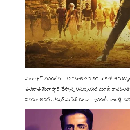
మెగాస్టార్ చిరంజీవి – కొరటాల శివ కలయికలో తెరకెక్కుతున
తరవాత మెగాస్టార్ చేస్తోన్న కమర్షియల్ మూవీ కావడంతో 
సినిమా అంటే సోషల్ మెసేజ్ కూడా గ్యారంటీ. కాబట్టి, సిన