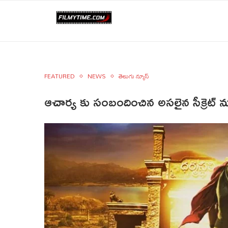
FEATURED
NEWS
తెలుగు న్యూస్
ఆచార్య కు సంబందించిన అసలైన సీక్రెట్ న