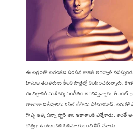
ఈ చిత్రంలో చిరంజీవి సరసన కాజల్ అగర్వాల్‌ నటిస్తుండ
హిమజ తదితరులు కీలక పాత్రల్లో కనిపించనున్నారు. కొణిదెల ప్
ఈ చిత్రానికి మణిశర్మ సంగీతం అందిస్తున్నారు. రీసెంట్
తాలూకా విశేషాలను రివీల్ చేసాడు సోనూసూద్. చిరుతో ఎన్న
గొప్ప ఆత్మ ఉన్నా స్టార్ అని ఆకాశానికి ఎత్తేశాడు. అ
కొత్తగా ఉంటుందని సినిమా గురించి లీక్ చేశాడు.