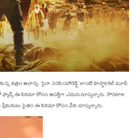
్న చిత్రం ఆచార్య. ‘సైరా నరసింహారెడ్డి’ లాంటి హిస్టారికల్ మూవీ
ఫ్యాన్స్ ఈ సినిమా కోసం ఆసక్తిగా ఎదురుచూస్తున్నారు. కొరటాల
ీ ప్రేమికులు సైతం ఈ సినిమా కోసం వేచి చూస్తున్నారు.