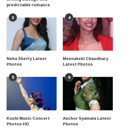
predictable romance
3
4
Neha Shetty Latest
Meenakshi Chaudhary
Photos
Latest Photos
5
6
Kushi Music Concert
Anchor Syamala Latest
Photos HD
Photos