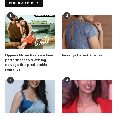
POPULAR POSTS
1
2
Uppena Movie Review – Fine
Anasuya Latest Photos
performances & writing
salvage this predictable
romance
3
4