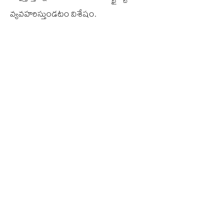
వ్య‌వ‌హ‌రిస్తుండ‌టం విశేషం.