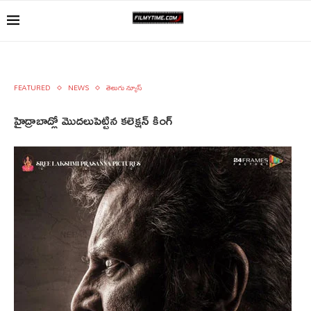
FEATURED
NEWS
తెలుగు న్యూస్
హైద్రాబాద్లో మొదలుపెట్టిన కలెక్షన్ కింగ్