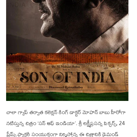
చాలా గ్యాప్ తర్వాత కలెక్షన్ కింగ్ డాక్టర్ మోహన్ బాబు హీరోగా
నటిస్తున్న చిత్రం ‘సన్ ఆఫ్ ఇండియా’. శ్రీ లక్ష్మీప్రసన్న పిక్చర్స్, 24
ఫ్రేమ్స్ ఫ్యాక్టరీ సంయుక్తంగా నిర్మిస్తోన్న ఈ చిత్రానికి డైమండ్