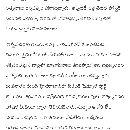
రత్నబాబు దర్శకత్వం వహిస్తున్నారు. ఇప్ప‌టికే చిత్ర టైటిల్ పోస్ట‌ర్
విడుద‌ల చేయ‌గా, ఇందులో కోపోద్రిక్తుడై తీక్షణ చూపులతో
కనిపిస్తున్నారు మోహన్‌బాబు.
‘ఇప్పటివరకు తెలుగు తెరపై రానటువంటి కథాంశమిది.
వినూత్నమైన జోనర్‌లో చేయబోతున్నాం. మునుపెన్నడూ చూడని
శక్తివంతమైన పాత్రలో మోహన్‌బాబు కనిపిస్తారు’ అని చిత్రబృందం
పేర్కొంది. ఇళ‌య‌రాజా చిత్రానికి సంగీతం అందిస్తున్నారు.
బుధవారం నుండి హైదరాబాద్‌లో సెకండ్ షెడ్యూల్ స్టార్ట్
అయింది. శరవేగంగా చిత్రీకరణ జరుపుకుంటున్నట్లు చిత్రబృందం
సోషల్ మీడియా ద్వారా తెలియజేశారు. సుద్దాల అశోక్‌ తేజ
పాట‌లు రాస్తుండ‌గా, గౌతంరాజు ఎడిటింగ్ బాధ్య‌త‌లు
నిర్వ‌ర్తిస్తున్నారు. మోహ‌న్‌బాబుకు స్టైలిస్ట్‌గా విరానికా మంచు