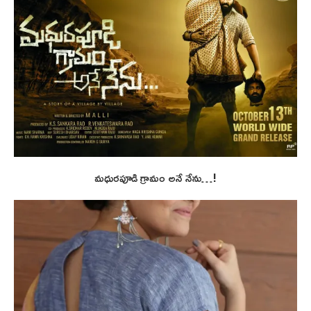
మధురపూడి గ్రామం అనే నేను…!