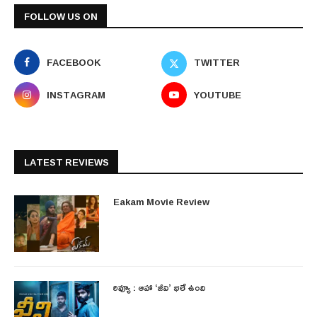
FOLLOW US ON
FACEBOOK
TWITTER
INSTAGRAM
YOUTUBE
LATEST REVIEWS
Eakam Movie Review
రివ్యూ : ఆహా ‘జీవి’ భలే ఉంది