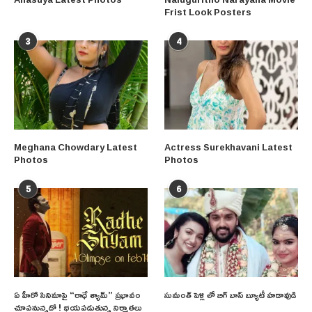
Frist Look Posters
3
4
Meghana Chowdary Latest
Actress Surekhavani Latest
Photos
Photos
5
6
ఏ హీరో సినిమాపై “రాధే శ్యామ్” ప్రభావం
సుమంత్ పెళ్లి లో బిగ్ బాస్ బ్యూటీ హడావుడి
చూపనున్నదో ! భయపడుతున్న నిర్మాతలు