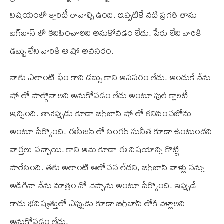
విషయంలో క్లారిటీ రావాల్సి ఉంది. ఇప్పటికే నటి ప్రగతి తాను
బిగ్‌బాస్‌ లో కనిపించాలని అనుకోవడం లేదు. పేరు లేని వారికి
డబ్బు లేని వారికి ఆ షో అవసరం.
నాకు ఎలాంటి ఫేం కాని డబ్బు కాని అవసరం లేదు. అందుకే నేను
షో లో పాల్గొనాలని అనుకోవడం లేదు అంటూ ఫుల్‌ క్లారిటీ
ఇచ్చింది. తానెప్పుడు కూడా బిగ్‌బాస్‌ షో లో కనిపించబోను
అంటూ పేర్కొంది. ఈసీజన్‌ లో సింగర్‌ సునీత కూడా ఉంటుందని
వార్తలు వచ్చాయి. కాని ఆమె కూడా ఈ విషయాన్ని కొట్టి
పారేసింది. తకు అలాంటి ఆలోచన లేదని, బిగ్‌బాస్‌ వాళ్లు నన్ను
అడిగినా నేను మాత్రం నో చెప్పాను అంటూ పేర్కొంది. ఇప్పుడే
కాదు భవిష్యత్తులో ఎప్పుడు కూడా బిగ్‌బాస్‌ లోకి వెళ్లాలని
అనుకోవడం లేదు.