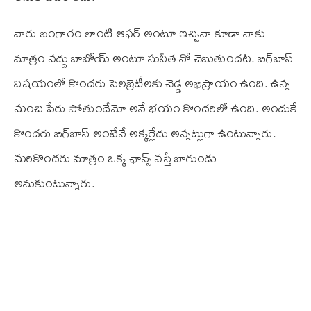
వారు బంగారం లాంటి ఆఫర్‌ అంటూ ఇచ్చినా కూడా నాకు
మాత్రం వద్దు బాబోయ్‌ అంటూ సునీత నో చెబుతుందట. బిగ్‌బాస్
విషయంలో కొందరు సెలబ్రెటీలకు చెడ్డ అభిప్రాయం ఉంది. ఉన్న
మంచి పేరు పోతుందేమో అనే భయం కొందరిలో ఉంది. అందుకే
కొందరు బిగ్‌బాస్‌ అంటేనే అక్కర్లేదు అన్నట్లుగా ఉంటున్నారు.
మరికొందరు మాత్రం ఒక్క ఛాన్స్‌ వస్తే బాగుండు
అనుకుంటున్నారు.