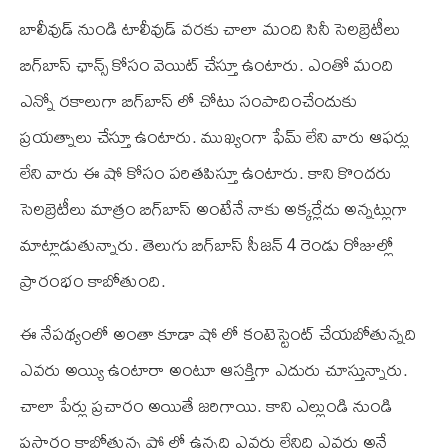
బాలీవుడ్‌ నుండి టాలీవుడ్‌ వరకు చాలా మంది సినీ సెలబ్రెటీలు
బిగ్‌బాస్‌ ఛాన్స్ కోసం వెయిట్‌ చేస్తూ ఉంటారు. ఎంతో మంది
ఎన్నో రకాలుగా బిగ్‌బాస్‌ లో చోటు సంపాదించేందుకు
ప్రయత్నాలు చేస్తూ ఉంటారు. ముఖ్యంగా ఫేమ్‌ లేని వారు ఆఫర్లు
లేని వారు ఈ షో కోసం పరితపిస్తూ ఉంటారు. కాని కొందరు
సెలబ్రెటీలు మాత్రం బిగ్‌బాస్‌ అంటేనే నాకు అక్కర్లేదు అన్నట్లుగా
మాట్లాడుతున్నారు. తెలుగు బిగ్‌బాస్‌ సీజన్‌ 4 రెండు రోజుల్లో
ప్రారంభం కాబోతుంది.
ఈ నేపథ్యంలో అంతా కూడా షో లో కంటెస్టెంట్‌ చేయబోతున్నది
ఎవరు అయ్యి ఉంటారా అంటూ ఆసక్తిగా ఎదురు చూస్తున్నారు.
చాలా పేర్లు ప్రచారం అయితే జరిగాయి. కాని ఎల్లుండి నుండి
ప్రసారం కాబోతున్న షో లో ఉన్నది ఎవరు లేనిది ఎవరు అనే