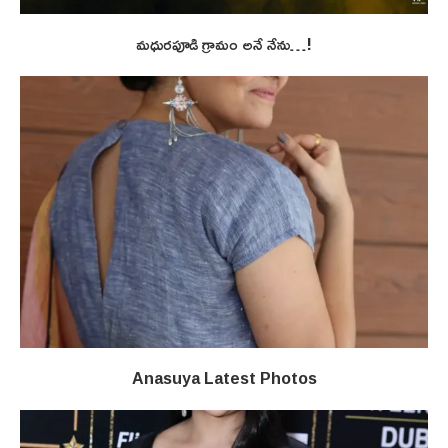
మధురపూడి గ్రామం అనే నేను…!
Anasuya Latest Photos