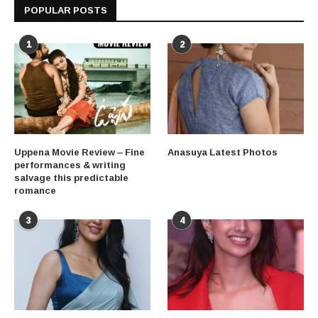
POPULAR POSTS
1
2
Uppena Movie Review – Fine
Anasuya Latest Photos
performances & writing
salvage this predictable
romance
3
4