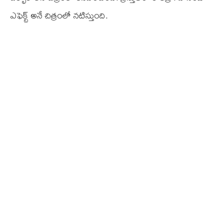
ఎఫెక్ట్ అనే చిత్రంలో నటిస్తుంది.