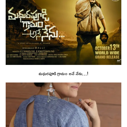
మధురపూడి గ్రామం అనే నేను…!