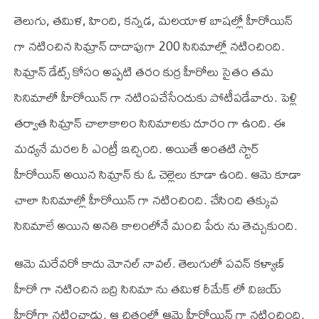
తెలుగు, తమిళ, హింది, కన్నడ, మలయాళ బాషల్లో హీరోయిన్
గా నటించిన సిమ్రాన్ దాదాపుగా 200 సినిమాల్లో నటించింది.
సిమ్రాన్ డేట్స్ కోసం అప్పటి తరం కుర్ర హీరోలు సైతం తమ
సినిమాలో హీరోయిన్ గా నటింపచేసేందుకు పోటీపడేవారు. పెళ్లి
తర్వాత సిమ్రాన్ చాలాకాలం సినిమాలకు దూరం గా ఉంది. ఈ
మధ్యనే మరల రీ ఎంట్రీ ఇచ్చింది. అయితే అంతటి స్టార్
హీరోయిన్ అయిన సిమ్రాన్ కు ఓ చెల్లెలు కూడా ఉంది. ఆమె కూడా
చాలా సినిమాల్లో హీరోయిన్ గా నటించింది. చేసింది తక్కువ
సినిమాలే అయిన అనతి కాలంలోనే మంచి పేరు ను తెచ్చుకుంది.
ఆమె మరేవరో కాదు మోనల్ నావల్. తెలుగులో పవన్ కళ్యాణ్
హీరో గా నటించిన బద్రి సినిమా ను తమిళ రీమేక్ లో విజయ్
హీరోగా నటించాడు. ఆ చిత్రంలో ఆమె హీరోయిన్ గా నటించింది.