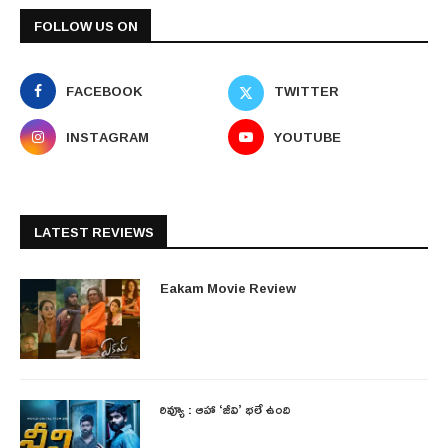
FOLLOW US ON
FACEBOOK
TWITTER
INSTAGRAM
YOUTUBE
LATEST REVIEWS
Eakam Movie Review
రివ్యూ : ఆహా ‘జీవి’ భలే ఉంది