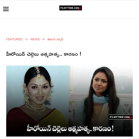
FEATURED
NEWS
తెలుగు న్యూస్
హీరోయిన్ చెల్లెలు ఆత్మహత్య.. కారణం !