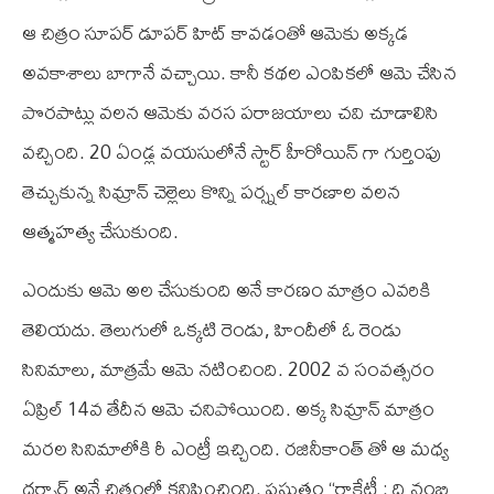
ఆ చిత్రం సూపర్ డూపర్ హిట్ కావడంతో ఆమెకు అక్కడ
అవకాశాలు బాగానే వచ్చాయి. కానీ కథల ఎంపికలో ఆమె చేసిన
పొరపాట్లు వలన ఆమెకు వరస పరాజయాలు చవి చూడాలిసి
వచ్చింది. 20 ఏండ్ల వయసులోనే స్టార్ హీరోయిన్ గా గుర్తింపు
తెచ్చుకున్న సిమ్రాన్ చెల్లెలు కొన్ని పర్స్నల్ కారణాల వలన
ఆత్మహత్య చేసుకుంది.
ఎందుకు ఆమె అల చేసుకుంది అనే కారణం మాత్రం ఎవరికి
తెలియదు. తెలుగులో ఒక్కటి రెండు, హిందీలో ఓ రెండు
సినిమాలు, మాత్రమే ఆమె నటించింది. 2002 వ సంవత్సరం
ఏప్రిల్ 14వ తేదీన ఆమె చనిపోయింది. అక్క సిమ్రాన్ మాత్రం
మరల సినిమాలోకి రీ ఎంట్రీ ఇచ్చింది. రజినీకాంత్ తో ఆ మధ్య
దర్భార్ అనే చిత్రంలో కనిపించింది. ప్రస్తుతం “రాకేట్రీ : ది నంబి