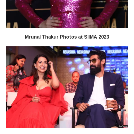
Mrunal Thakur Photos at SIIMA 2023