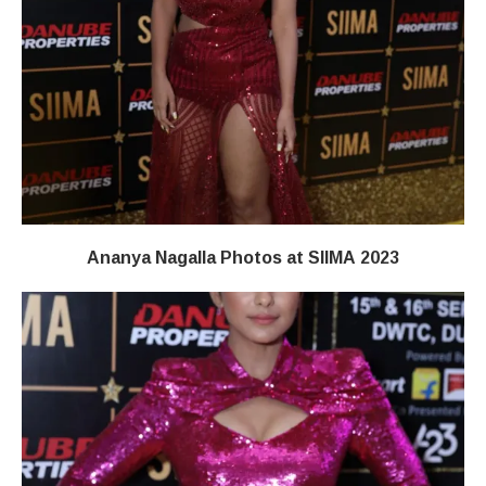
Ananya Nagalla Photos at SIIMA 2023