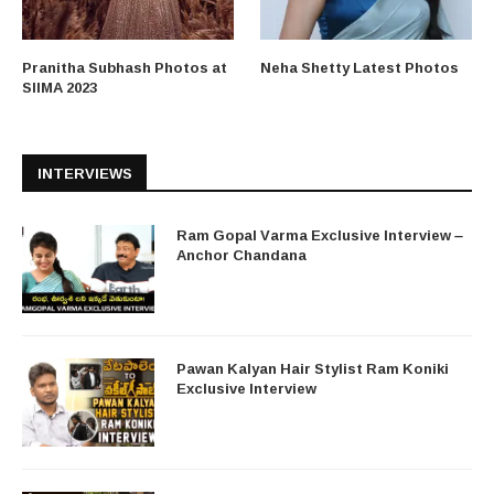
Pranitha Subhash Photos at
Neha Shetty Latest Photos
SIIMA 2023
INTERVIEWS
Ram Gopal Varma Exclusive Interview –
Anchor Chandana
Pawan Kalyan Hair Stylist Ram Koniki
Exclusive Interview