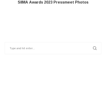
SIIMA Awards 2023 Pressmeet Photos