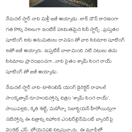
నేచురల్ స్టార్ నాని మళ్లీ బిజీ అయ్యాడు. లాక్ డౌన్ కారణంగా
గత కొన్ని నెలలుగా ఇంటికే పరిమితమైన సినీ స్టార్స్ ..ప్రస్తుతం
షూటింగ్ లకు అనుమతులు రావడం తో వారి సినిమాల షూటింగ్
లతో బిజీ అయ్యారు. ఇప్పటికే చాలామంది నటి నటులు తమ
సినిమాలు ప్రారంభించగా..నాని సైతం శ్యామ్ సింగ రాయ్‌
షూటింగ్ తో బిజీ అయ్యాడు.
నేచుర‌ల్ స్టార్ నాని- టాలెంటెడ్ యంగ్ డైరెక్ట‌ర్ రాహుల్
సాంకృత్యాన్ రూపొందిస్తోన్న చిత్రం ‘శ్యామ్ సింగ రాయ్‌’.
సాయిప‌ల్ల‌వి, కృతి శెట్టి, మ‌డోన్నా సెబాస్టియ‌న్ హీరోయిన్లుగా
న‌టిస్తోన్న ఈ చిత్రాన్ని నిహారిక ఎంట‌ర్‌టైన్‌మెంట్ బ్యాన‌ర్‌పై
వెంక‌ట్ ఎస్‌. బోయ‌న‌ప‌ల్లి నిర్మిస్తున్నారు. ఈ మూవీలో