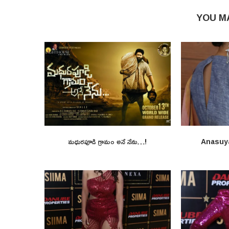
YOU M
మధురపూడి గ్రామం అనే నేను…!
Anasuy