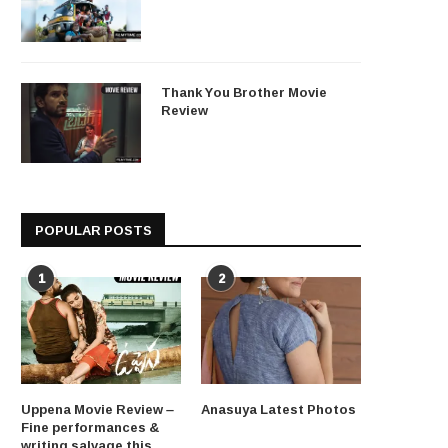
Thank You Brother Movie
Review
POPULAR POSTS
1
2
Uppena Movie Review –
Anasuya Latest Photos
Fine performances &
writing salvage this