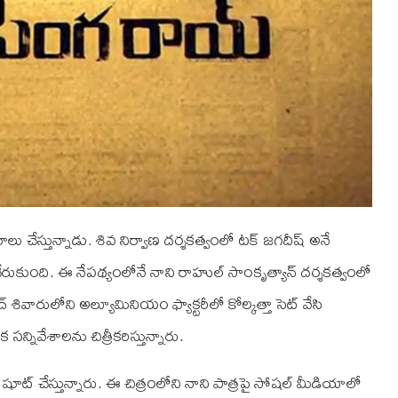
ిమాలు చేస్తున్నాడు. శివ నిర్వాణ దర్శకత్వంలో టక్ జగదీష్ అనే
 చేరుకుంది. ఈ నేపథ్యంలోనే నాని రాహుల్ సాంకృత్యాన్ దర్శకత్వంలో
 శివారులోని అల్యూమినియం ఫ్యాక్టరీలో కోల్కత్తా సెట్ వేసి
 సన్నివేశాలను చిత్రీకరిస్తున్నారు.
 రీ షూట్ చేస్తున్నారు. ఈ చిత్రంలోని నాని పాత్రపై సోషల్ మీడియాలో