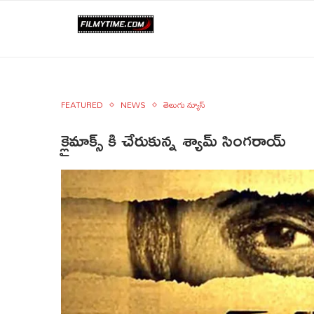
FEATURED
NEWS
తెలుగు న్యూస్
క్లైమాక్స్ కి చేరుకున్న శ్యామ్ సింగరాయ్