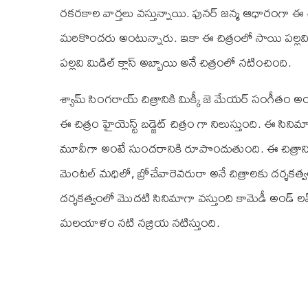
రకరకాల వార్తలు వస్తున్నాయి. ఫునర్ జన్మ ఆధారంగా ఈ
మరికొందరు అంటున్నారు. ఇకా ఈ చిత్రంలో సాయి పల్లవి, క
పల్లవి మిడిల్ క్లాస్ అబ్బాయి అనే చిత్రంలో నటించింది.
శ్యామ్ సింగరాయ్ చిత్రానికి మిక్కీ జె మేయర్ సంగీతం అందిస్త
ఈ చిత్రం హైయెస్ట్ బడ్జెట్ చిత్రం గా నిలుస్తుంది. ఈ 
మూవీగా అంటే సుందరానికి రూపొందుతుంది. ఈ చిత్రానిక
మెంటల్ మధిలో, బ్రోచేవారెవరురా అనే చిత్రాలకు దర
దర్శకత్వంలో మొదటి సినిమాగా వస్తుంది కామెడీ అండ్ లవ్ ఎ
మలయాళం నటి నజ్రియ నటిస్తుంది.