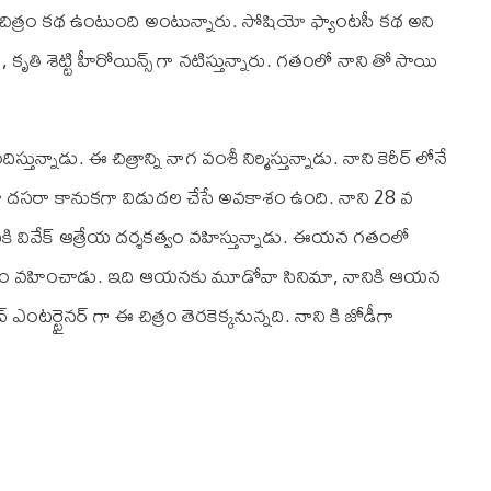
 చిత్రం కథ ఉంటుంది అంటున్నారు. సోషియో ఫ్యాంటసీ కథ అని
ృతి శెట్టి హీరోయిన్స్ గా నటిస్తున్నారు. గతంలో నాని తో సాయి
ున్నాడు. ఈ చిత్రాన్ని నాగ వంశీ నిర్మిస్తున్నాడు. నాని కెరీర్ లోనే
సినిమా దసరా కానుకగా విడుదల చేసే అవకాశం ఉంది. నాని 28 వ
ి వివేక్ ఆత్రేయ దర్శకత్వం వహిస్తున్నాడు. ఈయన గతంలో
్శకత్వం వహించాడు. ఇది ఆయనకు మూడోవా సినిమా, నానికి ఆయన
ంటర్టైనర్ గా ఈ చిత్రం తెరకెక్కనున్నది. నాని కి జోడీగా