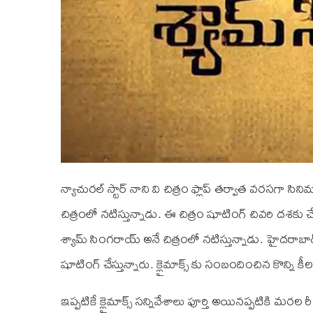
న్యాచురల్ స్టార్ నాని వి చిత్రం ఫ్లాప్ తర్వాత వరసగా సిన
చిత్రంలో నటిస్తున్నాడు. ఈ చిత్రం షూటింగ్ చివరి దశకు
శ్యామ్ సింగరాయ్ అనే చిత్రంలో నటిస్తున్నాడు. హైదరాబాద్
షూటింగ్ చేస్తున్నారు. క్లైమాక్స్ కు సంబందించిన కొన్ని కీలక
ఇప్పటికే క్లైమాక్స్ సన్నివేశాలు పూర్తి అయినప్పటికి మరల