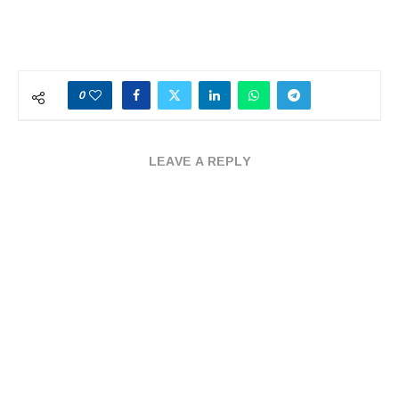
0
LEAVE A REPLY