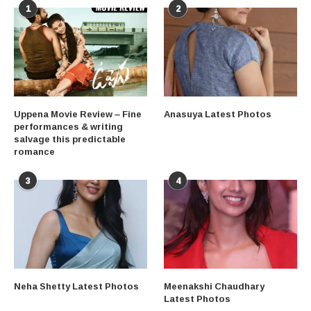
1
2
Uppena Movie Review – Fine
Anasuya Latest Photos
performances & writing
salvage this predictable
romance
3
4
Neha Shetty Latest Photos
Meenakshi Chaudhary
Latest Photos