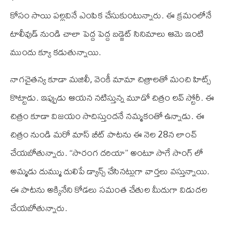
కోసం సాయి పల్లవినే ఎంపిక చేసుకుంటున్నారు. ఈ క్రమంలోనే
టాలీవుడ్ నుండి చాలా పెద్ద పెద్ద బడ్జెట్ సినిమాలు ఆమె ఇంటి
ముందు క్యూ కడుతున్నాయి.
నాగచైతన్య కూడా మజిలీ, వెంకీ మామా చిత్రాలతో మంచి హిట్స్
కొట్టాడు. ఇప్పుడు ఆయన నటిస్తున్న మూడో చిత్రం లవ్ స్టోరీ. ఈ
చిత్రం కూడా విజయం సాదిస్తుందనే నమ్మకంతో ఉన్నాడు. ఈ
చిత్రం నుండి మరో మాస్ బీట్ పాటను ఈ నెల 28న లాంచ్
చేయబోతున్నారు. “సారంగ దరియా” అంటూ సాగే సాంగ్ లో
అమ్మడు దుమ్ము దులిపే డ్యాన్స్ చేసినట్లుగా వార్తలు వస్తున్నాయి.
ఈ పాటను అక్కినేని కోడలు సమంత చేతుల మీదుగా విడుదల
చేయబోతున్నారు.