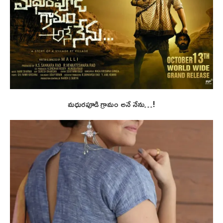
మధురపూడి గ్రామం అనే నేను…!