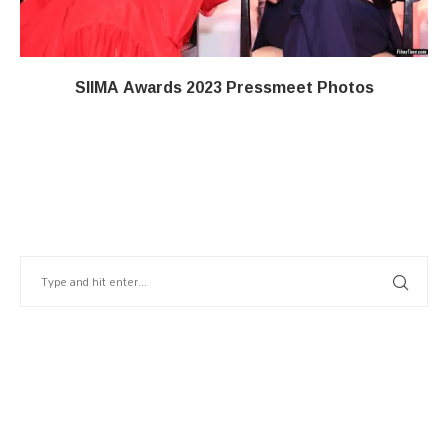
SIIMA Awards 2023 Pressmeet Photos