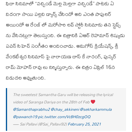
ఫిదా సినిమాలో “వచ్చిండే మెల్ల మెల్లగా వచ్చిండే” పాటకు ఏ
విదంగా సాయి పల్లవి డ్యాన్స్ చేసిందో అది ఎంత పాపులర్
అయిందో ఆ రేంజ్ లో మరోసారి లవ్ స్టోరీ సినిమాకు తన స్టెప్స్
ను వేసినట్లుగా తెలుస్తుంది. ఈ చిత్రానికి ఏ‌ఆర్ రెహమాన్ శిష్యుడు
పవన్ సి‌హెచ్ సంగీతం అందించాడు. అమిగోస్ క్రియేషన్స్, శ్రీ
వేంకటేశ్వర సినిమాస్ పై నారాయణ దాస్ కే నారంగ్, పుస్కర్
రామ్ మోహన్ రావు లు నిర్మిస్తున్నారు. ఈ చిత్రం ఏప్రిల్ 16న
విడుదల అవ్వుతుంది.
The sweetest Samantha Garu will be releasing the lyrical
video of Saranga Dariya on the 28th of Feb
@Samanthaprabhu2
@chay_akkineni
@sekharkammula
@pawanch19
pic.twitter.com/Vc8H0zcgOQ
— Sai Pallavi (@Sai_Pallavi92)
February 25, 2021