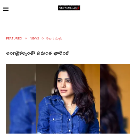
FEATURED
NEWS
తెలుగు న్యూస్
అంగవైకల్యంతో సమంత ఛాలెంజ్‌