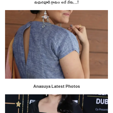
మధురపూడి గ్రామం అనే నేను…!
Anasuya Latest Photos