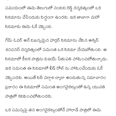
సమయంలో ఈమె తెలుగులో నందిని రెడ్డి దర్శకత్వంలో ఒక
సినిమాను చేసేందుకు సిద్దంగా ఉందట. ఇక తాజాగా మరో
సినిమాకు ఈమె ఓకే చెప్పింది.
గేమ్‌ ఓవర్‌ అనే విభిన్నమైన హర్రర్‌ సినిమాను చేసిన అశ్విన్‌
శరవనన్‌ దర్శకత్వంలో సమంత ఒక సినిమా చేయబోతుంది. ఆ
సినిమాలో కీలక పాత్రను విజయ్‌ సేతుపతి పోషించబోతున్నాడు.
ఇక సమంత ఈ సినిమాలో లీడ్‌ రోల్‌ ను పోషించేందుకు ఓకే
చెప్పిందట. అయితే సినీ వర్గాల ద్వారా అందుతున్న సమాచారం
ప్రకారం ఈ సినిమాలో సమంత అంగవైకల్యంతో ఉన్న యువతి
పాత్రలో కనిపించబోతుందట.
ఒక సమస్యపై తన అంగవైకల్యంతోనే పోరాడే పాత్రలో ఈమె