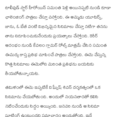
టాలీవుడ్‌ స్టార్‌ హీరోయిన్‌ సమంత పెళ్లి అయినప్పటి నుండి కూడా
ఛాలెంజింగ్‌ పాత్రలు చేస్తూ వస్తోంది. ఈ అమ్మడు యూటర్న్‌,
జాను, ఓ బేబీ వంటి విభిన్నమైన సినిమాలు చేస్తూ నటిగా తనను
తాను నిరూపించుకునేందుకు ప్రయత్నాలు చేస్తోంది. కెరీర్‌
ఆరంభం నుండి కేవలం గ్లామర్‌ రోల్స్‌ మాత్రమే చేసిన సమంత
ఈమద్య కాస్త ప్రతిభ చూపించే పాత్రలు చేస్తోంది. ఈమె చేస్తున్న
కొత్త సినిమాలు ఈమెలోని మరింత ప్రతిభను బయటకు
తీయబోతున్నాయట.
తమిళంలో ఈమె ఇప్పటికే విఘ్నేష్‌ శివన్‌ దర్శకత్వంలో ఒక
సినిమాను చేయబోతుంది. అందులో నయనతారతో కలిసి
నటించేందుకు సిద్దం అయ్యింది. జనవరి నుండి ఆ సినిమా
షూటింగ్‌ ఉంటుందని సమాచారం అందుతోంది. ఇదే