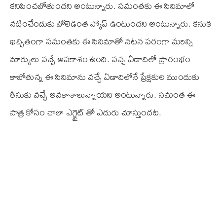
కనిపించబోతుందని అంటున్నారు. సమంతకు ఈ సినిమాలో
నటించేందుకు బోలెడంత స్కోప్‌ ఉంటుందని అంటున్నారు. కనుక
ఖచ్చితంగా సమంతకు ఈ సినిమాతో నటన పరంగా మరిన్ని
మార్కులు వచ్చే అవకాశం ఉంది. వచ్చ ఏడాదిలో ప్రారంభం
కాబోతున్న ఈ సినిమాను వచ్చే ఏడాదిలోనే ప్రేక్షకుల ముందుకు
తీసుకు వచ్చే అవకాశాలున్నాయని అంటున్నారు. సమంత ఈ
పాత్ర కోసం చాలా ఎగ్జైట్‌ తో ఎదురు చూస్తుందట.