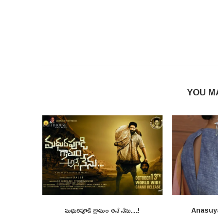
YOU M
మధురపూడి గ్రామం అనే నేను…!
Anasuy