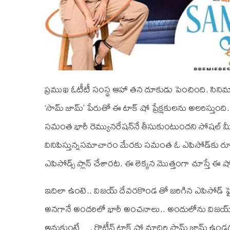
ప్రముఖ ఓటీటీ సంస్థ ఆహా తన దూకుడు పెంచింది. సినిమా
‘సామ్ జామ్’ పేరుతో ఈ టాక్ షో ప్రేక్షకులను అలరిస్తుంది
సమంత భారీ రెమ్యునరేషన్‌నే తీసుకుంటుందని సోషల్ మీడియ
వినిపిస్తున్నసమాచారం మేరకు సమంత ఓ ఎపిసోడ్‌‌కు రూ.ప
ఎపిసోడ్స్‌ ప్లాన్‌ చేశారట. ఈ లెక్కన మొత్తంగా చూస్తే ఈ
ఇదిలా ఉంటె.. విజయ్ దేవరకొండ తో జరిగిన ఎపిసోడ్ ఫై
అనగానే అందరిలో భారీ అంచనాలు.. అందులోను విజయ్ దే
అనుకుంటే…. రొటీన్ టాక్ షో మాదిరి సామ్ జామ్ ఉండడంతో