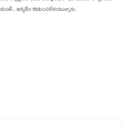
కుంటే.. ఇక్కడేం కనిపించలేదంటున్నారు.