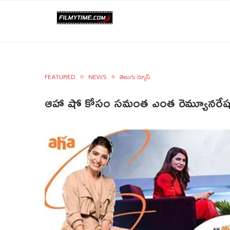
FEATURED
NEWS
తెలుగు న్యూస్
ఆహా షో కోసం సమంత ఎంత రెమ్యూనరేషన్