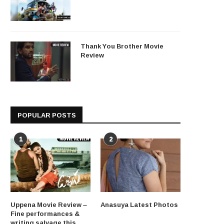
Thank You Brother Movie
Review
POPULAR POSTS
1
2
Uppena Movie Review –
Anasuya Latest Photos
Fine performances &
writing salvage this