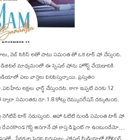
లు, వెబ్ సిరీస్ లతో పాటు సమంత తో ఒక టాక్ షో చేస్తుంది.
. డిజిటల్‌ మాధ్యమంలో ఈ స్పెషల్‌ షోను హోస్ట్‌ చేయడానికి
ాలో పలు వార్తలు వినిపిస్తున్నాయి. ప్రస్తుతం
దిహేను లక్షలు ఛార్జ్‌ చేస్తుందట. కాగా ఇప్పటి వరకు 12
 షో ద్వారా సమంతకు రూ.1.8 కోట్లు రెమ్యునరేషన్‌ దక్కుతుంది.
 నెగిటివ్ టాక్ నడుస్తుంది. ఆహా ఓటిటి నుండి సమంత టాక్ షో
వరకొండ గెస్ట్ అనగానే షో కాస్త డిఫ్రెంట్ గా ఉంటుందేమో…
.. ప్రేక్షకుల పెదవి విరుపులు, సోషల్ మీడియాలో ట్రోలింగ్