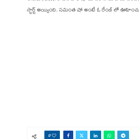
స్టార్ట్ అయ్యింది. సమంత షో అంటే ఓ రేంజ్ లో ఊహించు
0