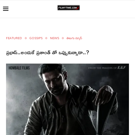
FEATURED
GOSSIPS
NEWS
తెలుగు న్యూస్
ప్రభాస్..అందుకే ప్రశాంత్ తో ఒప్పుకున్నాడా..?