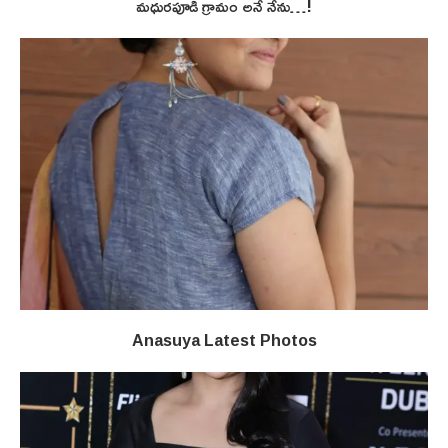
మధురపూడి గ్రామం అనే నేను…!
Anasuya Latest Photos