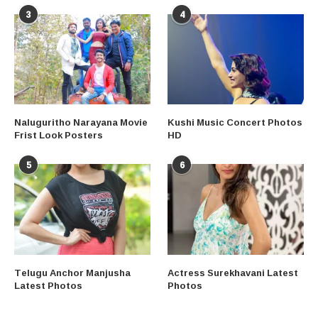
3
4
Naluguritho Narayana Movie
Kushi Music Concert Photos
Frist Look Posters
HD
5
6
Telugu Anchor Manjusha
Actress Surekhavani Latest
Latest Photos
Photos