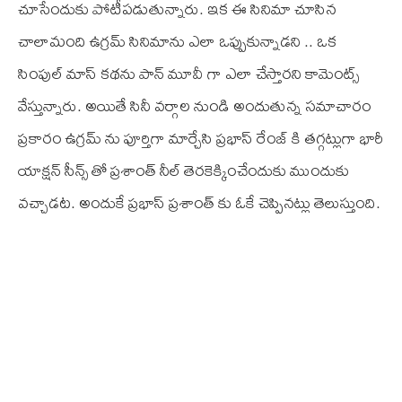
చూసేందుకు పోటీపడుతున్నారు. ఇక ఈ సినిమా చూసిన
చాలామంది ఉగ్రమ్ సినిమాను ఎలా ఒప్పుకున్నాడని .. ఒక
సింపుల్ మాస్ కథను పాన్ మూవీ గా ఎలా చేస్తారని కామెంట్స్
వేస్తున్నారు. అయితే సినీ వర్గాల నుండి అందుతున్న సమాచారం
ప్రకారం ఉగ్రమ్ ను పూర్తిగా మార్చేసి ప్రభాస్ రేంజ్ కి తగ్గట్లుగా భారీ
యాక్షన్ సీన్స్ తో ప్రశాంత్ నీల్ తెరకెక్కించేందుకు ముందుకు
వచ్చాడట. అందుకే ప్రభాస్ ప్రశాంత్ కు ఓకే చెప్పినట్లు తెలుస్తుంది.