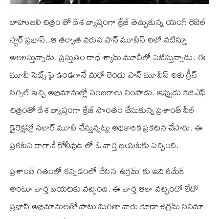
బాహుబలి చిత్రం తో దేశ వ్యాప్తంగా క్రేజ్ తెచ్చుకున్న యంగ్ రెబెల్
స్టార్ ప్రభాస్..ఆ తర్వాత వరుస పాన్ మూవీస్ లలో నటిస్తూ
అలరిస్తున్నాడు. ప్రస్తుతం రాధే శ్యామ్ మూవీలో నటిస్తున్నాడు. ఈ
మూవీ సెట్స్ ఫై ఉండగానే మరో రెండు పాన్ మూవీస్ లకు గ్రీన్
సిగ్నల్ ఇచ్చి అభిమానుల్లో సంబరాలు నింపాడు. ఇప్పుడు కెజిఎఫ్
చిత్రంతో దేశ వ్యాప్తంగా క్రేజ్ సొంతం చేసుకున్న ప్రశాంత్ నీల్
డైరెక్షన్లో సలార్ మూవీ చేస్తున్నట్లు అధికారిక ప్రకటన చేసారు. ఈ
ప్రకటన రాగానే కోలీవుడ్ లో ఓ వార్త బయటకు వచ్చింది.
ప్రశాంత్ గతంలో కన్నడంలో చేసిన ‘ఉగ్రమ్’ కు ఇది రీమేక్
అంటూ వార్త బయటకు వచ్చింది. ఈ వార్త ఆలా వచ్చిందో లేదో
ప్రభాస్ అభిమానులతో పాటు మిగతా వారు కూడా ఉగ్రమ్ సినిమా