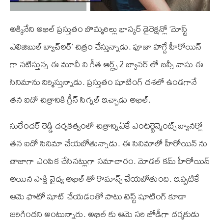
అక్కినేని అఖిల్ ప్రస్తుతం బొమ్మరిల్లు భాస్కర్ డైరెక్షన్లో ‘మోస్ట్
ఎలిజిబుల్ బ్యాచ్‌ల‌ర్’ చిత్రం చేస్తున్నాడు. పూజా హగ్దే హీరోయిన్
గా నటిస్తున్న ఈ మూవీ ని గీత ఆర్ట్స్ 2 బ్యానర్ లో బన్నీ వాసు ఈ
సినిమాను నిర్మిస్తున్నాడు. ప్రస్తుతం షూటింగ్ దశలో ఉండగానే
తన ఐదో చిత్రానికి గ్రీన్ సిగ్నల్ ఇచ్చాడు అఖిల్.
సురేందర్ రెడ్డి దర్శకత్వంలో చిత్రాన్నిఏకే ఎంటర్టెన్మెంట్స్ బ్యానర్లో
తన ఐదో సినిమా చేయబోతున్నాడు. ఈ సినిమాలో హీరోయిన్ ను
తాజాగా ఎంపిక చేసినట్లుగా సమాచారం. మోడల్ కమ్ హీరోయిన్
అయిన సాక్షి వైధ్య అఖిల్ తో రొమాన్స్ చేయబోతుంది. ఇప్పటికే
ఆమె ఫొటో షూట్ చేయడంతో పాటు టెస్ట్ షూటింగ్ కూడా
జరిగిందని అంటున్నారు. అఖిల్ కు ఆమె సరి జోడీగా దర్శకుడు