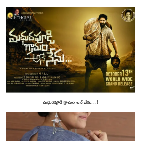
మధురపూడి గ్రామం అనే నేను…!