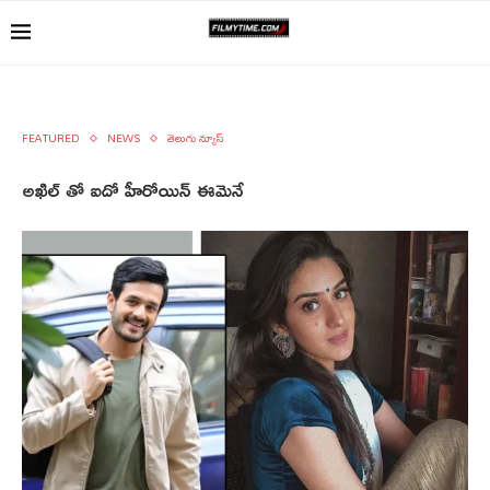
FEATURED
NEWS
తెలుగు న్యూస్
అఖిల్ తో ఐదో హీరోయిన్ ఈమెనే