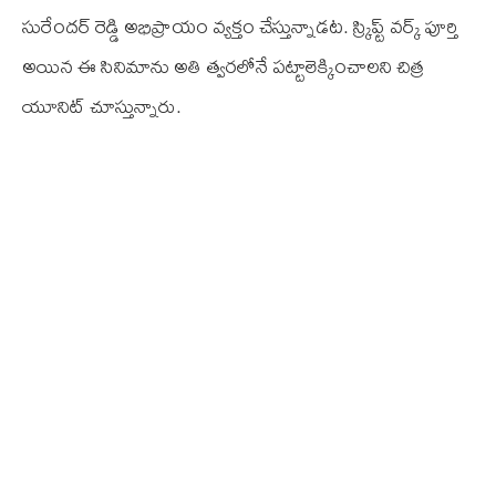
సురేందర్ రెడ్డి అభిప్రాయం వ్యక్తం చేస్తున్నాడట. స్క్రిప్ట్ వర్క్ పూర్తి
అయిన ఈ సినిమాను అతి త్వరలోనే పట్టాలెక్కించాలని చిత్ర
యూనిట్ చూస్తున్నారు.