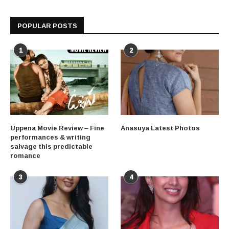
POPULAR POSTS
1
2
Uppena Movie Review – Fine
Anasuya Latest Photos
performances & writing
salvage this predictable
romance
3
4