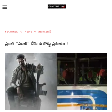
FEATURED
NEWS
తెలుగు న్యూస్
ప్రభాస్ “సలార్” టీమ్ కు రోడ్డు ప్రమాదం !