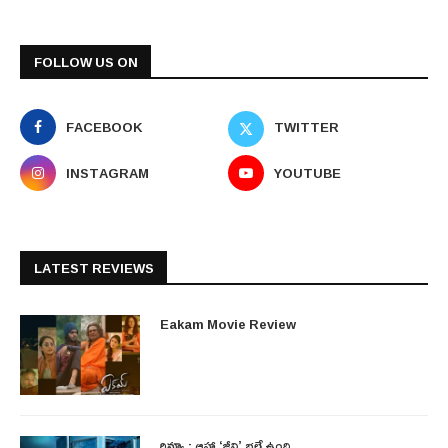
FOLLOW US ON
FACEBOOK
TWITTER
INSTAGRAM
YOUTUBE
LATEST REVIEWS
Eakam Movie Review
రివ్యూ : ఆహా ‘జీవి’ భలే ఉంది