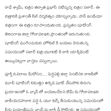
రాధే శ్యామ్, చిత్రం తర్వాత ప్రభాస్ నటిస్తున్న చిత్రం సలార్. ఈ
చిత్రానికి ప్రశాంత్ నీల్ దర్శకత్వం వహిస్తున్నాడు. పాన్ ఇండియా
చిత్రంగా ఈ చిత్రం రూపొందుతుంది. ప్రస్తుతం షూటింగ్
తెలంగాణ జిల్లా గోదావరిఖని ప్రాంతంలో జరుగుతుంది.
షూటింగ్ ముగించుకుని హోటల్ కి బయలు దెరుతున్న
సమయంలో సలార్ చిత్ర యూనిట్ కి లారీ యాక్సిడెంట్
అయ్యినట్లుగా వార్తలు వస్తున్నాయి.
పూర్తీ వివరాలు మీకోసం… పెద్దపల్లి జిల్లా సెంటినరి కాలనీలో
మూవీ షూటింగ్ నిమిత్తం అక్కడ షూట్ చేసుకొని తిరుగు
ప్రయాణంలో ఓ వ్యాన్ లో బయలుదేరిన టిమ్ కు గోదావరిఖని
జాతీయరహదారి వద్ద ఓ యూ టర్న్ తీసుకుంటున్న సమయంలో
వీరు ప్రయాణిస్తున్న వ్యాన్ ను లారీ ఢీ కొట్టింది. ఆ సమయంలో