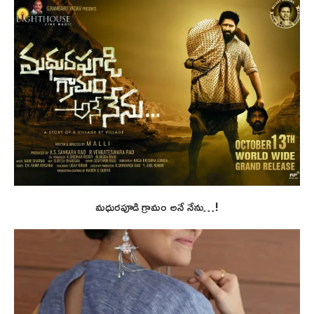
మధురపూడి గ్రామం అనే నేను…!