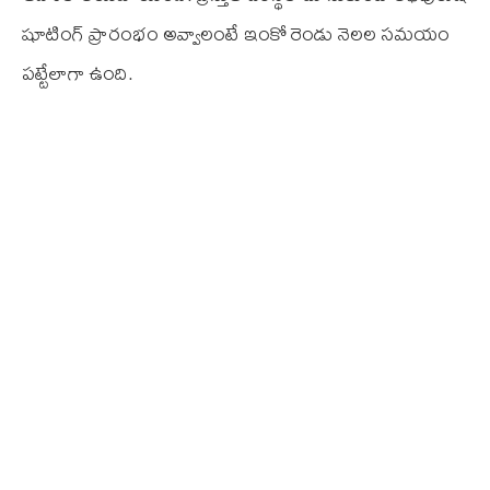
షూటింగ్ ప్రారంభం అవ్వాలంటే ఇంకో రెండు నెలల సమయం
పట్టేలాగా ఉంది.