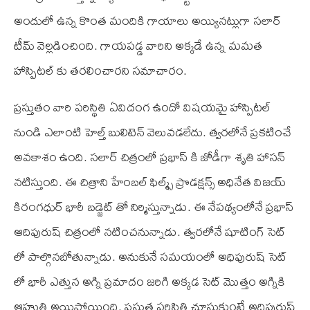
అందులో ఉన్న కొంత మందికి గాయాలు అయ్యినట్లుగా సలార్
టీమ్ వెల్లడించింది. గాయపడ్డ వారిని అక్కడే ఉన్న మమత
హాస్పిటల్ కు తరలించారని సమాచారం.
ప్రస్తుతం వారి పరిస్థితి ఏవిదంగ ఉందో విషయమై హాస్పిటల్
నుండి ఎలాంటి హెల్త్ బులిటెన్ వెలువడలేదు. త్వరలోనే ప్రకటించే
అవకాశం ఉంది. సలార్ చిత్రంలో ప్రభాస్ కి జోడీగా శృతి హాసన్
నటిస్తుంది. ఈ చిత్రాని హేంబల్ ఫిల్మ్స్ ప్రొడక్షన్స్ అధినేత విజయ్
కిరంగధుర్ భారీ బడ్జెట్ తో నిర్మిస్తున్నాడు. ఈ నేపథ్యంలోనే ప్రభాస్
ఆదిపురుష్ చిత్రంలో నటించనున్నాడు. త్వరలోనే షూటింగ్ సెట్
లో పాల్గొనబోతున్నాడు. అనుకునే సమయంలో అధిపురుష్ సెట్
లో భారీ ఎత్తున అగ్ని ప్రమాదం జరిగి అక్కడ సెట్ మొత్తం అగ్నికి
ఆహుతి అయిపోయింది. ప్రస్తుత పరిస్థితి చూసుకుంటే అధిపురుష్