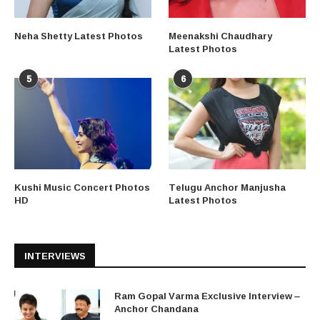
Neha Shetty Latest Photos
Meenakshi Chaudhary
Latest Photos
5
6
Kushi Music Concert Photos
Telugu Anchor Manjusha
HD
Latest Photos
INTERVIEWS
Ram Gopal Varma Exclusive Interview –
Anchor Chandana