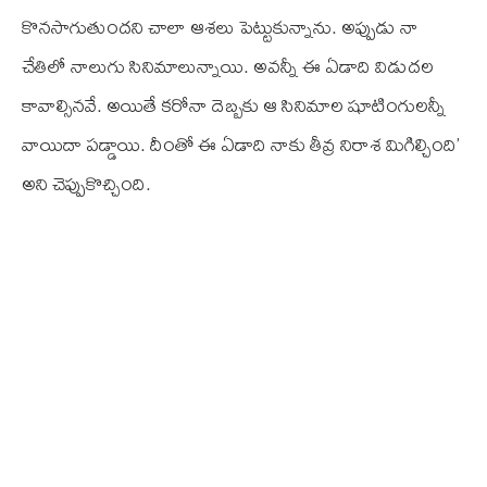
కొనసాగుతుందని చాలా ఆశలు పెట్టుకున్నాను. అప్పుడు నా
చేతిలో నాలుగు సినిమాలున్నాయి. అవన్నీ ఈ ఏడాది విడుదల
కావాల్సినవే. అయితే కరోనా దెబ్బకు ఆ సినిమాల షూటింగులన్నీ
వాయిదా పడ్డాయి. దీంతో ఈ ఏడాది నాకు తీవ్ర నిరాశ మిగిల్చింది’
అని చెప్పుకొచ్చింది.