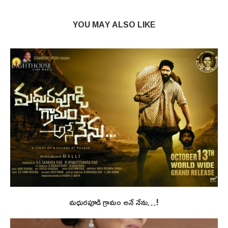
YOU MAY ALSO LIKE
మధురపూడి గ్రామం అనే నేను…!