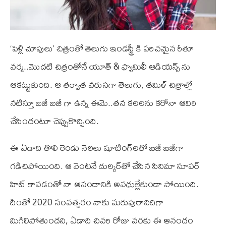
‘పెళ్లి చూపులు’ చిత్రంతో తెలుగు ఇండస్ట్రీ కి పరిచమైన రీతూ
వర్మ..మొదటి చిత్రంతోనే యూత్ & ఫ్యామిలీ ఆడియన్స్ ను
ఆకట్టుకుంది. ఆ తర్వాత వరుసగా తెలుగు, తమిళ్ చిత్రాల్లో
నటిస్తూ బిజీ బిజీ గా ఉన్న ఈమె..తన కలలను కరోనా ఆవిరి
చేసిందంటూ చెప్పుకొచ్చింది.
ఈ ఏడాది తొలి రెండు నెలలు షూటింగ్‌లతో బిజీ బిజీగా
గడిచిపోయింది. ఆ వెంటనే దుల్కర్‌తో చేసిన సినిమా సూపర్
హిట్ కావడంతో నా ఆనందానికి అవధుల్లేకుండా పోయింది.
దీంతో 2020 సంవత్సరం నాకు మరుపురానిదిగా
మిగిలిపోతుందని, ఏడాది చివరి రోజు వరకు ఈ ఆనందం