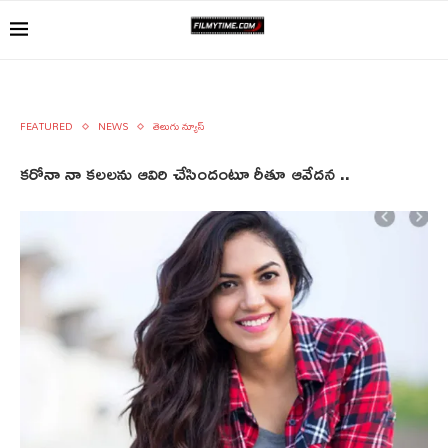
FEATURED
NEWS
తెలుగు న్యూస్
కరోనా నా కలలను ఆవిరి చేసిందంటూ రీతూ ఆవేదన ..