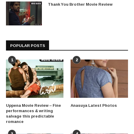
Thank You Brother Movie Review
POPULAR POSTS
1
2
Uppena Movie Review – Fine
Anasuya Latest Photos
performances & writing
salvage this predictable
romance
3
4