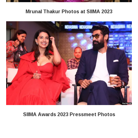
Mrunal Thakur Photos at SIIMA 2023
SIIMA Awards 2023 Pressmeet Photos