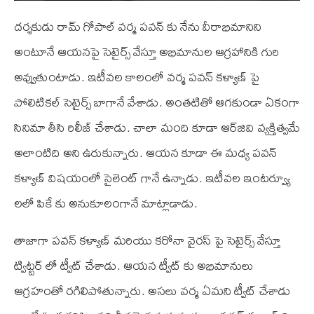
దర్శకుడు రామ్ గోపాల్ వర్మ పవన్ కు నేను వీరాభిమానిని
అంటూనే ఆయనపై సెటైర్స్ వేస్తూ అభిమానుల ఆగ్రహానికి గురి
అవ్వుతుంటాడు. ఇటీవల కాలంలో వర్మ పవన్ కళ్యాణ్ పై
పోలిటికల్ సెటైర్స్ బాగానే వేశాడు. అంతటితో ఆగకుండా ఏకంగా
సినిమా తీసి రిలీజ్ చేశాడు. చాలా మంది కూడా ఆర్‌జి‌వి వ్యక్తిత్వమే
అలాంటిది అని ఉరుకున్నారు. ఆయన కూడా ఈ మధ్య పవన్
కళ్యాణ్ విషయంలో సైలెంట్ గానే ఉన్నాడు. ఇటీవల ఇంటర్వ్యూ
లలో పి‌కే కు అనుకూలంగానే మాట్లాడాడు.
తాజాగా పవన్ కళ్యాణ్ మరియు కరోనా వైరస్ పై సెటైర్స్ వేస్తూ
ట్విట్టర్ లో ట్వీట్ చేశాడు. ఆయన ట్వీట్ కు అభిమానులు
ఆగ్రహంతో రగిలిపోతున్నారు. అసలు వర్మ ఏమని ట్వీట్ చేశాడు