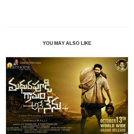
YOU MAY ALSO LIKE