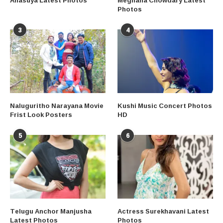
Anasuya Latest Photos
Meghana Chowdary Latest
Photos
3
4
Naluguritho Narayana Movie
Kushi Music Concert Photos
Frist Look Posters
HD
5
6
Telugu Anchor Manjusha
Actress Surekhavani Latest
Latest Photos
Photos