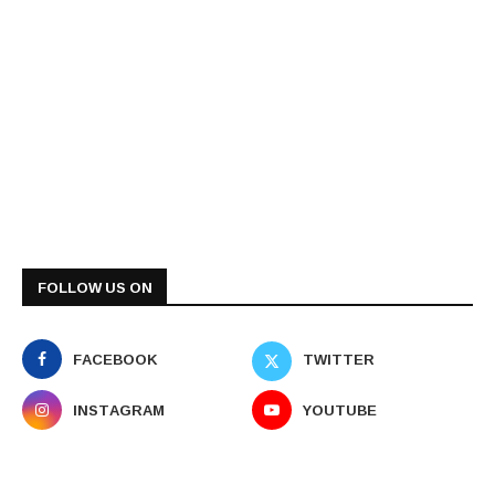
FOLLOW US ON
FACEBOOK
TWITTER
INSTAGRAM
YOUTUBE