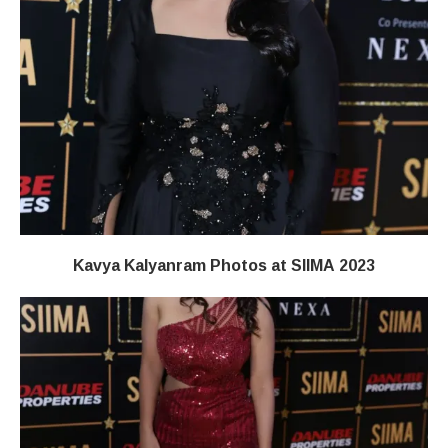
Kavya Kalyanram Photos at SIIMA 2023