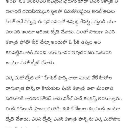
అంటే “ఒక కనిపించని నీచమైన పురుగు కూడా పవన్ కళ్యాణ్ ని
ఇలాంటి దయనీయమైన స్థితిలో పడుకోబెట్టింది అంటే అసలు
హీరో అనే వస్తువు ఈ ప్రపంచంలో ఉన్నట్ట లేనట్ట చెప్పండి యూ
వరానర్ అంటూ ఆర్‌జి‌వి ట్వీట్ చేశాడు. దీంతో పాటుగా పవన్
కళ్యాణ్ ఫోటో షేర్ చేస్తూ అందులో ఓ ఫేక్ ఉన్నది అది
కనిపెట్టినవారికి మంచి బహుమానం ఇవ్వడం జరుగుతుంది
అంటూ మరో ట్వీట్ చేశాడు.
వర్మ మరో ట్వీట్ లో ” హే పి‌కే ఫాన్స్ చాలా మంది వేరే హీరోల
దాగుల్బాజీ ఫాన్స్ నా కొడుకులు పవన్ కళ్యాణ్ ఇలా మంచాన
పడటానికి కారణం కోవిడ్ కాదు వకీల్ సాబ్ కలెక్షన్స్ అంటున్నారు.
రండి కదలండి ప్రాణాలకు తెగించి పి‌కే జేబులు నింపండి అంటూ
ట్వీట్ చేశాడు. వరస ట్వీట్స్ పవన్ కళ్యాణ్ ఫాన్స్ ను వర్మ మరోసారి