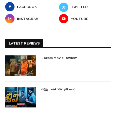
FACEBOOK
TWITTER
INSTAGRAM
YOUTUBE
LATEST REVIEWS
Eakam Movie Review
రివ్యూ : ఆహా ‘జీవి’ భలే ఉంది