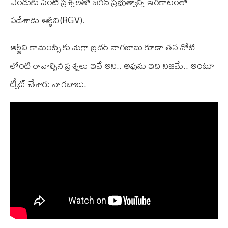
ఎందుకు వంటి ప్రశ్నలతో జగన్ ప్రభుత్వాన్ని ఇరకాటంలో
పడేశాడు ఆర్జీవి(RGV).
ఆర్జీవి కామెంట్స్ కు మెగా బ్రదర్ నాగబాబు కూడా తన నోటి
లోంటి రావాల్సిన ప్రశ్నలు ఇవే అని.. అవును ఇది నిజమే.. అంటూ
ట్వీట్ చేశారు నాగబాబు.