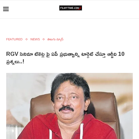
FEATURED
NEWS
తెలుగు న్యూస్
RGV సినిమా టికెట్ల పై ఏపీ ప్రభుత్వాన్ని టార్గెట్ చేస్తూ ఆర్జీవి 10
ప్రశ్నలు..!