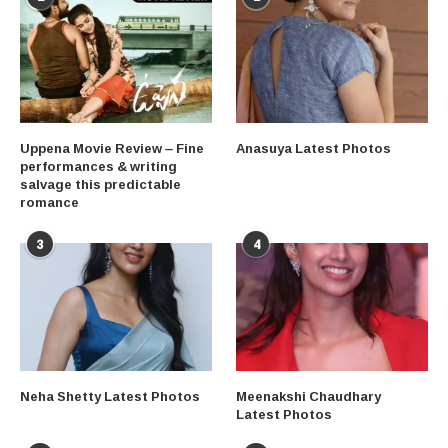
Uppena Movie Review – Fine
Anasuya Latest Photos
performances & writing
salvage this predictable
romance
3
4
Neha Shetty Latest Photos
Meenakshi Chaudhary
Latest Photos