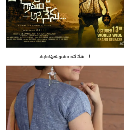
మధురపూడి గ్రామం అనే నేను…!