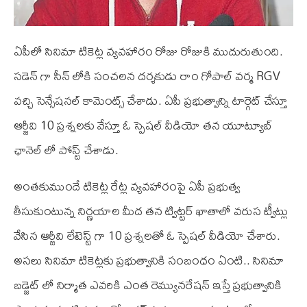
ఏపీలో సినిమా టికెట్ల వ్యవహారం రోజు రోజుకి ముదురుతుంది.
సడెన్ గా సీన్ లోకి సంచలన దర్శకుడు రాం గోపాల్ వర్మ RGV
వచ్చి సెన్సేషనల్ కామెంట్స్ చేశాడు. ఏపీ ప్రభుత్వాన్ని టార్గెట్ చేస్తూ
ఆర్జీవి 10 ప్రశ్నలకు వేస్తూ ఓ స్పెషల్ వీడియో తన యూట్యూబ్
ఛానెల్ లో పోస్ట్ చేశాడు.
అంతకుముందే టికెట్ల రేట్ల వ్యవహారంపై ఏపీ ప్రభుత్వ
తీసుకుంటున్న నిర్ణయాల మీద తన ట్విట్టర్ ఖాతాలో వరుస ట్వీట్లు
వేసిన ఆర్జీవి లేటెస్ట్ గా 10 ప్రశ్నలతో ఓ స్పెషల్ వీడియో చేశారు.
అసలు సినిమా టికెట్లకు ప్రభుత్వానికి సంబంధం ఏంటి.. సినిమా
బడ్జెట్ లో నిర్మాత ఎవరికి ఎంత రెమ్యునరేషన్ ఇస్తే ప్రభుత్వానికి