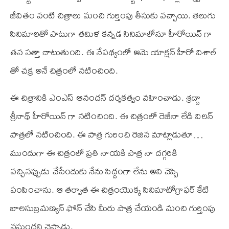
జీవితం వంటి చిత్రాలు మంచి గుర్తింపు తీసుకు వచ్చాయి. తెలుగు
సినిమాలతో పాటుగా తమిళ కన్నడ సినిమాలోనూ హీరోయిన్ గా
తన సత్తా చాటుతుంది. ఈ నేపథ్యంలో ఆమె యాక్షన్ హీరో విశాల్
తో చక్ర అనే చిత్రంలో నటించింది.
ఈ చిత్రానికి ఎం‌ఎస్ ఆనందన్ దర్శకత్వం వహించాడు. శ్రద్దా
శ్రీనాథ్ హీరోయిన్ గా నటించింది. ఈ చిత్రంలో రెజీనా లేడి విలన్
పాత్రలో నటించింది. ఈ పాత్ర గురించి రెజిన మాట్లాడుతూ…
ముందుగా ఈ చిత్రంలో ప్రతి నాయకి పాత్ర నా దగ్గరికి
వచ్చినప్పుడు చేసేందుకు నేను సిద్దంగా లేను అని చెప్పి
పంపించాను. ఆ తర్వాత ఈ చిత్రంయొక్క సినిమాటోగ్రాఫర్ కే‌టి
బాలసుబ్రమణ్యన్ ఫోన్ చేసి మీరు పాత్ర చేయండి మంచి గుర్తింపు
వస్తుందని చెప్పాడు.