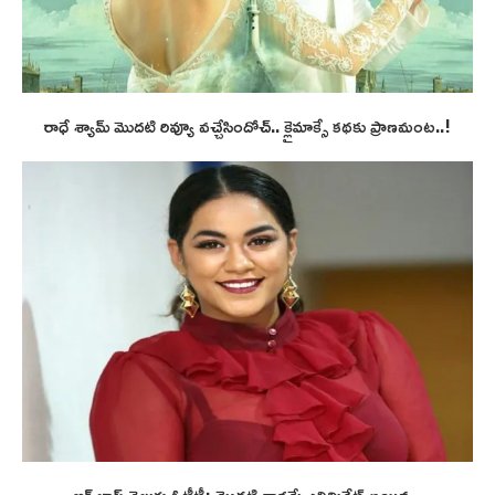
రాధే శ్యామ్ మొదటి రివ్యూ వచ్చేసిందోచ్.. క్లైమాక్సే కథకు ప్రాణమంట..!