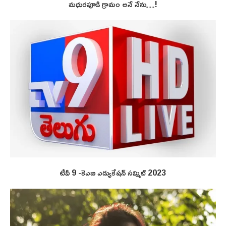
మధురపూడి గ్రామం అనే నేను…!
టీవీ 9 -కెఎబి ఎడ్యుకేషన్ సమ్మిట్ 2023