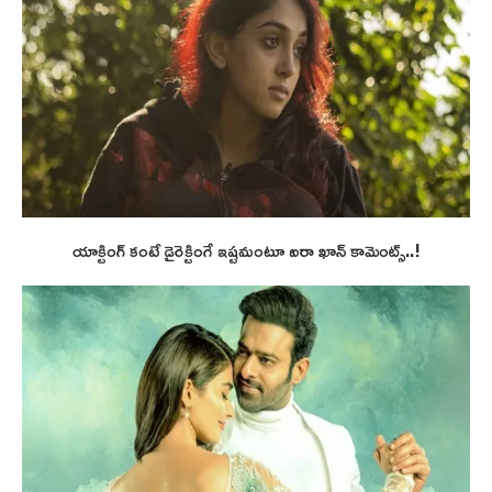
యాక్టింగ్ కంటే డైరెక్టింగే ఇష్టమంటూ ఐరా ఖాన్ కామెంట్స్..!