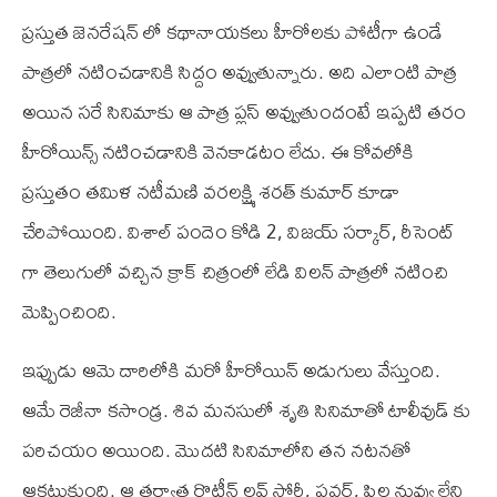
ప్రస్తుత జెనరేషన్ లో కథానాయకలు హీరోలకు పోటీగా ఉండే
పాత్రలో నటించడానికి సిద్దం అవ్వుతున్నారు. అది ఎలాంటి పాత్ర
అయిన సరే సినిమాకు ఆ పాత్ర ప్లస్ అవ్వుతుందంటే ఇప్పటి తరం
హీరోయిన్స్ నటించడానికి వెనకాడటం లేదు. ఈ కోవలోకి
ప్రస్తుతం తమిళ నటీమణి వరలక్ష్మి శరత్ కుమార్ కూడా
చేరిపోయింది. విశాల్ పందెం కోడి 2, విజయ్ సర్కార్, రీసెంట్
గా తెలుగులో వచ్చిన క్రాక్ చిత్రంలో లేడి విలన్ పాత్రలో నటించి
మెప్పించింది.
ఇప్పుడు ఆమె దారిలోకి మరో హీరోయిన్ అడుగులు వేస్తుంది.
ఆమే రెజీనా కసాండ్ర. శివ మనసులో శృతి సినిమాతో టాలీవుడ్ కు
పరిచయం అయింది. మొదటి సినిమాలోని తన నటనతో
ఆకట్టుకుంది. ఆ తర్వాత రొటీన్ లవ్ స్టోరీ, పవర్, పిల్ల నువ్వు లేని