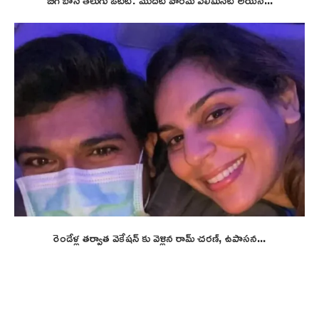
బిగ్ బాస్ తెలుగు ఓటీటీ: మొదటి వారమే ఎలిమినేట్ అయిన...
రెండేళ్ల తర్వాత వెకేషన్ కు వెళ్లిన రామ్ చరణ్, ఉపాసన...