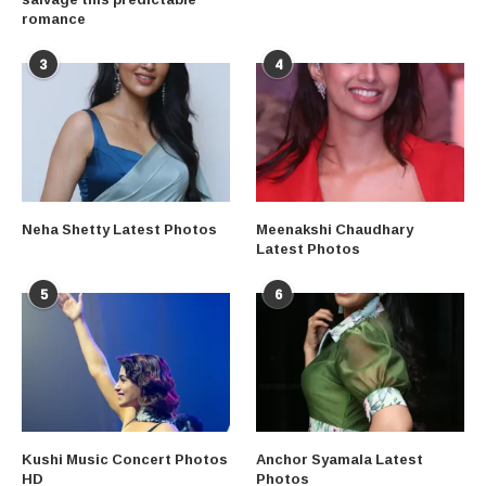
romance
3
4
Neha Shetty Latest Photos
Meenakshi Chaudhary
Latest Photos
5
6
Kushi Music Concert Photos
Anchor Syamala Latest
HD
Photos