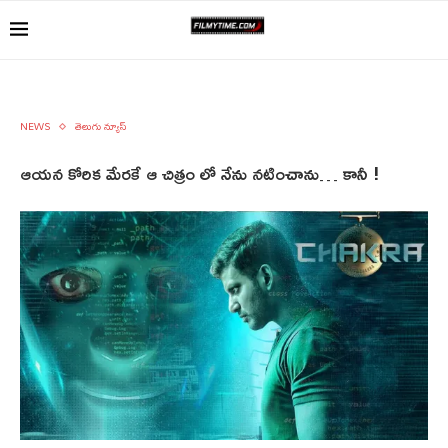
NEWS
తెలుగు న్యూస్
ఆయన కోరిక మేరకే ఆ చిత్రం లో నేను నటించాను… కానీ !