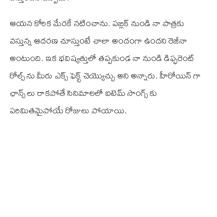
ఆయన కోరిక మేరకే నటించాను. పబ్లిక్ నుండి నా పాత్రకు
వస్తున్న ఆదరణ చూస్తుంటే చాలా అందంగా ఉందని రెజీనా
అంటుంది. ఇక భవిష్యత్తులో తప్పకుండ నా నుండి డిఫ్ఫరెంట్
రోల్స్ ను మీరు ఎక్స్ ఫెక్ట్ చెయ్యొచ్చు అని అన్నారు. హీరోయిన్ గా
ఛాన్స్ లు రాకపోతే సినిమాలలో ఐటెమ్ సాంగ్స్ కు
పరిమితమైపోయే రోజులు పోయాయి.