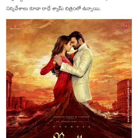
సన్నివేశాలు కూడా రాధే శ్యామ్‌ చిత్రంలో ఉన్నాయి.