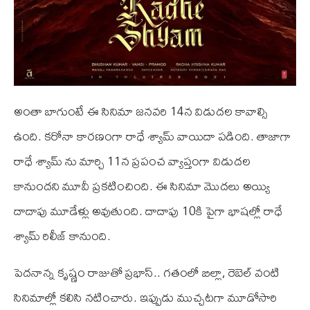
అంతా బాగుంటే ఈ సినిమా జనవరి 14న విడుదల కావాల్సి
ఉంది. కరోనా కారణంగా రాధే శ్యామ్ వాయిదా పడింది. తాజాగా
రాధే శ్యామ్ ను మార్చి 11న ప్రపంచ వ్యాప్తంగా విడుదల
కానుందని మూవీ ప్రకటించింది. ఈ సినిమా మొదలు అయ్యి
దాదాపు మూడేళ్లు అవుతుంది. దాదాపు 10కి పైగా భాషల్లో రాధే
శ్యామ్ రిలీజ్‌ కానుంది.
పెదనాన్న కృష్ణం రాజుతో ప్రభాస్‌.. గతంలో బిల్లా, రెబెల్ వంటి
సినిమాల్లో కలిసి నటించారు. ఇప్పుడు ముచ్చటగా మూడోసారి