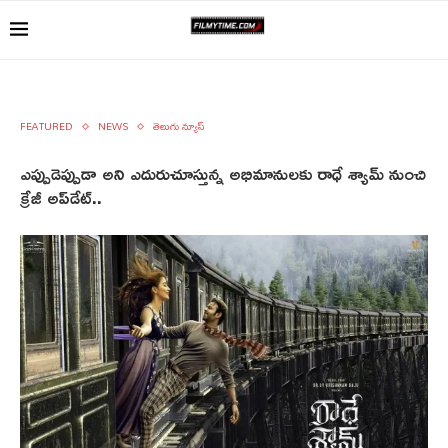
FEATURED
NEWS
తెలుగు న్యూస్
ఎప్పుడెప్పుడా అని ఎదురుచూస్తున్న అభిమానులకు రాధే శ్యామ్ నుంచి
క్రేజీ అప్‌డేట్‌..