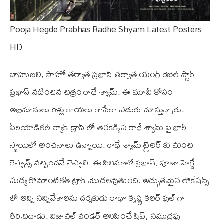
Pooja Hegde Prabhas Radhe Shyam Latest Posters
HD
బాహుబలి, సాహో తర్వాత ప్రభాస్ తర్వాత యంగ్ రెబెల్ స్టార్‌
ప్రభాస్‌ నటించిన చిత్రం రాధే శ్యామ్. ఈ మూవీ కోసం
అభిమానులు కళ్లు కాయలు కాసేలా ఎదురు చూస్తున్నారు.
పీరియాడికల్ బ్యాక్ డ్రాప్‌ లో తెరకెక్కిన రాధే శ్యామ్ పై భారీ
స్థాయిలో అంచనాలు ఉన్నాయి. రాధే శ్యామ్ ట్రైలర్‌ కు మంచి
రెస్పాన్స్‌ వచ్చిందనే చెప్పాలి. ఈ సినిమాలో ప్రభాస్‌, పూజా హెగ్డే
మధ్య రొమాంటికత్‌ ట్రాక్‌ మొదలవుతుంది. అద్భుతమైన లొకేషన్స్
లో అన్ని సన్నివేశాలను దర్శకుడు రాధా కృష్ణ కలర్‌ ఫుల్‌ గా
తీర్చిదిద్దాడు. విజువల్ వండర్ అనిపించే షిప్‌, సముద్రపు