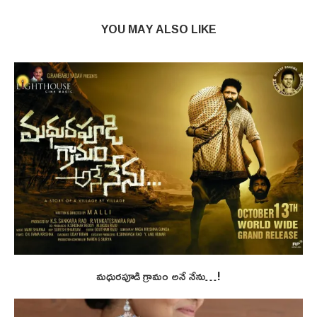
YOU MAY ALSO LIKE
మధురపూడి గ్రామం అనే నేను…!