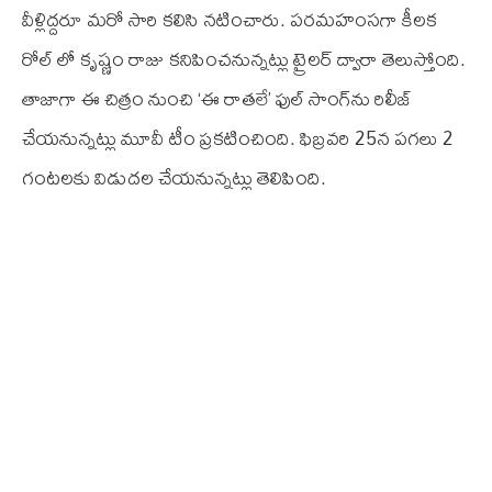
వీళ్లిద్దరూ మరో సారి కలిసి నటించారు. పరమహంసగా కీలక
రోల్‌ లో కృష్ణం రాజు కనిపించనున్నట్లు ట్రైలర్ ద్వారా తెలుస్తోంది.
తాజాగా ఈ చిత్రం నుంచి ‘ఈ రాతలే’ ఫుల్‌ సాంగ్‌ను రిలీజ్‌
చేయనున్నట్లు మూవీ టీం ప్రకటించింది. ఫిబ్రవరి 25న పగలు 2
గంటలకు విడుదల చేయనున్నట్లు తెలిపింది.