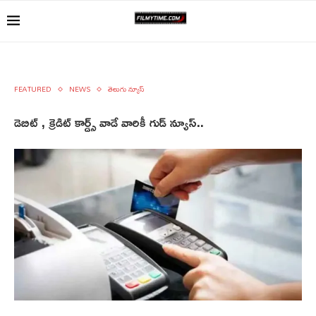
FEATURED
NEWS
తెలుగు న్యూస్
డెబిట్ , క్రెడిట్ కార్డ్స్ వాడే వారికీ గుడ్ న్యూస్..