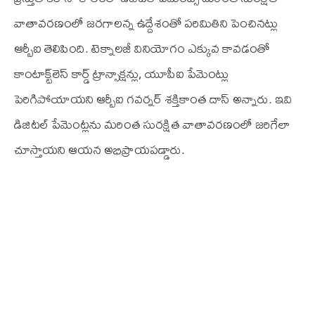
వాతావ‌ర‌ణంలో జ‌ర‌గాల‌న్న ఉద్దేశంతో ప‌రిమితిని పెంచిన‌ట్లు
ఆర్బీఐ తెలిపింది. టెక్నాల‌జీ వినియోగం ఎక్కువ కావ‌డంతో
కాంటాక్ట్‌లెస్ కార్డ్ ట్రాన్సాక్ష‌న్లు, యూపీఐ పేమెంట్లు
పెరిగిపోయాయ‌ని ఆర్బీఐ గ‌వ‌ర్న‌ర్ శ‌క్తికాంత దాస్ అన్నారు. ఇవి
డిజిట‌ల్ పేమెంట్ల‌ను మ‌రింత సుర‌క్షిత వాతావ‌ర‌ణంలో జ‌రిగేలా
చూస్తాయ‌ని ఆయ‌న అభిప్రాయ‌ప‌డ్డారు.