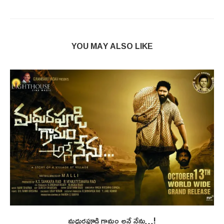
YOU MAY ALSO LIKE
మధురపూడి గ్రామం అనే నేను…!