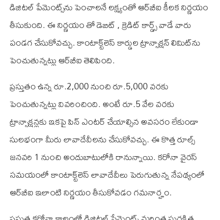
డిజిటల్ పేమెంట్స్‌ను పెంచాలనే లక్ష్యంతో ఆర్‌బీఐ కీలక నిర్ణయం
తీసుకుంది. ఈ నిర్ణయం తో డెబిట్ , క్రెడిట్ కార్డ్స్ వాడే వారు
పండగ చేసుకోవచ్చు. కాంటాక్ట్‌లెస్ కార్డుల ట్రాన్సాక్షన్ లిమిట్‌ను
పెంచుతున్నట్లు ఆర్‌బీఐ తెలిపింది.
ప్రస్తుతం ఉన్న రూ.2,000 నుంచి రూ.5,000 వరకు
పెంచుతున్నట్లు వివరించింది. అంటే రూ.5 వేల వరకు
ట్రాన్సాక్షన్లకు ఇకపై పిన్ ఎంటర్ చేయాల్సిన అవసరం లేకుండా
సులభంగా మీరు లావాదేవీలను చేసుకోవచ్చు. ఈ కొత్త రూల్స్
జనవరి 1 నుంచి అందుబాటులోకి రానున్నాయి. కరోనా వైరస్
సమయంలో కాంటాక్ట్‌లెస్ లావాదేవీలు పెరుగుతున్న నేపథ్యంలో
ఆర్‌బీఐ ఇలాంటి నిర్ణయం తీసుకోవడం గమనార్హం.
ప్ర‌స్తుత క‌రోనా కాలంలో డిజిట‌ల్ పేమెంట్స్ మ‌రింత సుర‌క్షిత