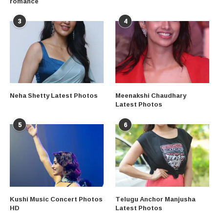
romance
3
4
Neha Shetty Latest Photos
Meenakshi Chaudhary
Latest Photos
5
6
Kushi Music Concert Photos
Telugu Anchor Manjusha
HD
Latest Photos