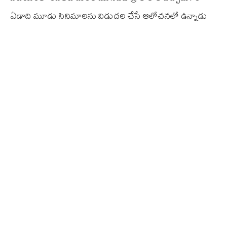
ఏడాది మూడు సినిమాలను విడుదల చేసే ఆలోచనలో ఉన్నాడు