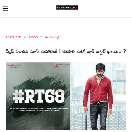
FEATURED
NEWS
తెలుగు న్యూస్
స్పీడ్ పెంచిన మాస్ మహారాజ్ ! ఈసారి మరో బ్లాక్ బస్టర్ ఖాయం ?