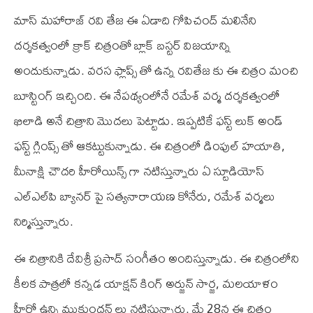
మాస్ మహారాజ్ రవి తేజ ఈ ఏడాది గోపిచంద్ మలినేని
దర్శకత్వంలో క్రాక్ చిత్రంతో బ్లాక్ బస్టర్ విజయాన్ని
అందుకున్నాడు. వరస ఫ్లాప్స్ తో ఉన్న రవితేజ కు ఈ చిత్రం మంచి
బూస్టింగ్ ఇచ్చింది. ఈ నేపథ్యంలోనే రమేశ్ వర్మ దర్శకత్వంలో
ఖిలాడి అనే చిత్రాని మొదలు పెట్టాడు. ఇప్పటికే ఫస్ట్ లుక్ అండ్
ఫస్ట్ గ్లింప్స్ తో ఆకట్టుకున్నాడు. ఈ చిత్రంలో డింపుల్ హయాతి,
మీనాక్షి చౌదరి హీరోయిన్స్ గా నటిస్తున్నారు ఏ స్టూడియోస్
ఎల్‌ఎల్‌పి బ్యానర్ పై సత్యనారాయణ కోనేరు, రమేశ్ వర్మలు
నిర్మిస్తున్నారు.
ఈ చిత్రానికి దేవిశ్రీ ప్రసాద్ సంగీతం అందిస్తున్నాడు. ఈ చిత్రంలోని
కీలక పాత్రలో కన్నడ యాక్షన్ కింగ్ అర్జున్ సార్జ, మలయాళం
హీరో ఉన్ని ముకుందన్ లు నటిస్తున్నారు. మే 28న ఈ చిత్రం