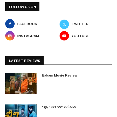
FOLLOW US ON
FACEBOOK
TWITTER
INSTAGRAM
YOUTUBE
LATEST REVIEWS
Eakam Movie Review
రివ్యూ : ఆహా ‘జీవి’ భలే ఉంది