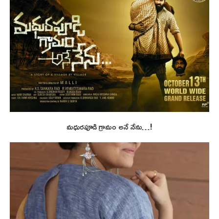
మధురపూడి గ్రామం అనే నేను…!