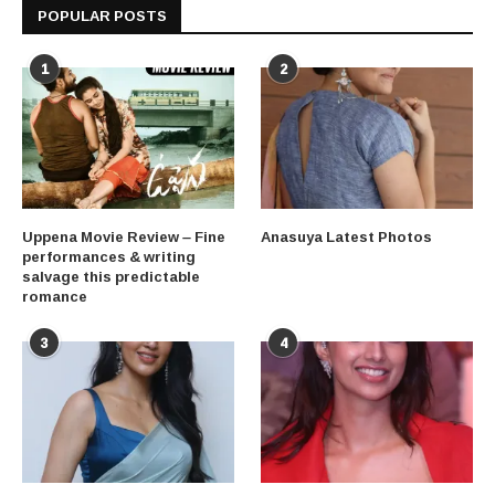
POPULAR POSTS
1
2
Uppena Movie Review – Fine
Anasuya Latest Photos
performances & writing
salvage this predictable
romance
3
4