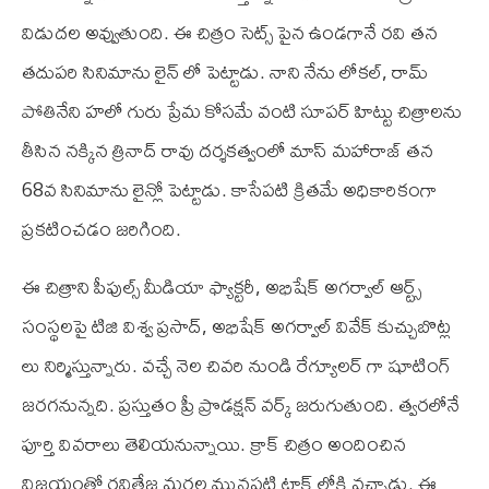
విడుదల అవ్వుతుంది. ఈ చిత్రం సెట్స్ పైన ఉండగానే రవి తన
తదుపరి సినిమాను లైన్ లో పెట్టాడు. నాని నేను లోకల్, రామ్
పోతినేని హలో గురు ప్రేమ కోసమే వంటి సూపర్ హిట్టు చిత్రాలను
తీసిన నక్కిన త్రినాద్ రావు దర్శకత్వంలో మాస్ మహారాజ్ తన
68వ సినిమాను లైన్లో పెట్టాడు. కాసేపటి క్రితమే అధికారికంగా
ప్రకటించడం జరిగింది.
ఈ చిత్రాని పీపుల్స్ మీడియా ఫ్యాక్టరీ, అభిషేక్ అగర్వాల్ ఆర్ట్స్
సంస్థలపై టి‌జి విశ్వ ప్రసాద్, అభిషేక్ అగర్వాల్ వివేక్ కుచ్చుబొట్ల
లు నిర్మిస్తున్నారు. వచ్చే నెల చివరి నుండి రేగ్యూలర్ గా షూటింగ్
జరగనున్నది. ప్రస్తుతం ప్రీ ప్రొడక్షన్ వర్క్ జరుగుతుంది. త్వరలోనే
పూర్తి వివరాలు తెలియనున్నాయి. క్రాక్ చిత్రం అందించిన
విజయంతో రవితేజ మరల మునపటి ట్రాక్ లోకి వచ్చాడు. ఈ