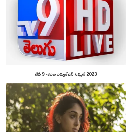
టీవీ 9 -కెఎబి ఎడ్యుకేషన్ సమ్మిట్ 2023