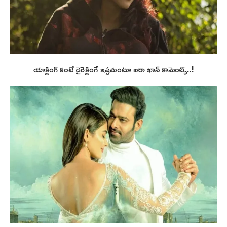
యాక్టింగ్ కంటే డైరెక్టింగే ఇష్టమంటూ ఐరా ఖాన్ కామెంట్స్..!