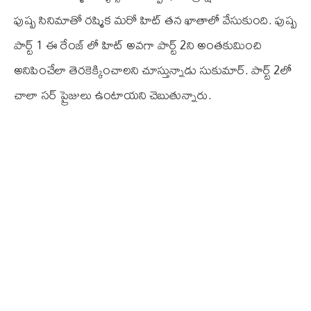
పుష్ప సినిమాతో రష్మిక మరో హిట్ తన ఖాతాలో వేసుకుంది. పుష్ప
పార్ట్ 1 ఈ రేంజ్ లో హిట్ అవగా పార్ట్ 2ని అంతకుమించి
అనిపించేలా తెరకెక్కించాలని చూస్తున్నాడు సుకుమార్. పార్ట్ 2లో
చాలా సర్ ప్రైజులు ఉంటాయని చెబుతున్నారు.