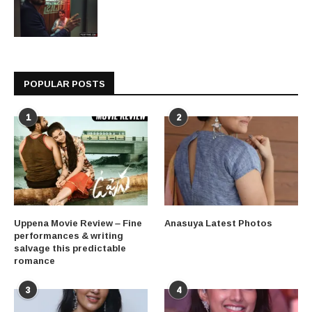
POPULAR POSTS
1
2
Uppena Movie Review – Fine
Anasuya Latest Photos
performances & writing
salvage this predictable
romance
3
4