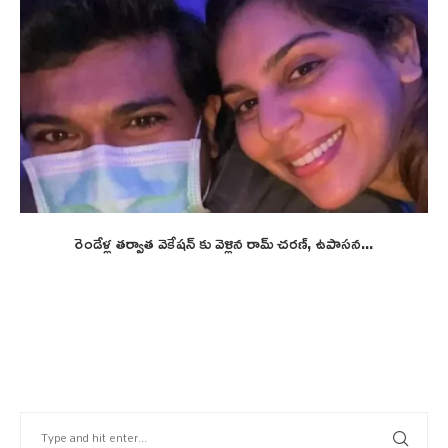
రెండేళ్ల తర్వాత వెకేషన్ కు వెళ్లిన రామ్ చరణ్, ఉపాసన...