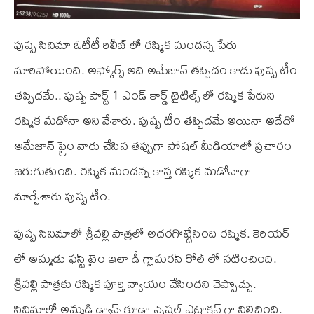
పుష్ప సినిమా ఓటీటీ రిలీజ్ లో రష్మిక మందన్న పేరు
మారిపోయింది. అఫ్కోర్స్ అది అమేజాన్ తప్పిదం కాదు పుష్ప టీం
తప్పిదమే.. పుష్ప పార్ట్ 1 ఎండ్ కార్డ్ టైటిల్స్ లో రష్మిక పేరుని
రష్మిక మడోనా అని వేశారు. పుష్ప టీం తప్పిదమే అయినా అదేదో
అమేజాన్ ప్రైం వారు చేసిన తప్పుగా సోషల్ మీడియాలో ప్రచారం
జరుగుతుంది. రష్మిక మందన్న కాస్త రష్మిక మడోనాగా
మార్చేశారు పుష్ప టీం.
పుష్ప సినిమాలో శ్రీవల్లి పాత్రలో అదరగొట్టేసింది రష్మిక. కెరియర్
లో అమ్మడు ఫస్ట్ టైం ఇలా డీ గ్లామరస్ రోల్ లో నటించింది.
శ్రీవల్లి పాత్రకు రష్మిక పూర్తి న్యాయం చేసిందని చెప్పొచ్చు.
సినిమాలో అమ్మడి డ్యాన్స్ కూడా స్పెషల్ ఎట్రాక్షన్ గా నిలిచింది.