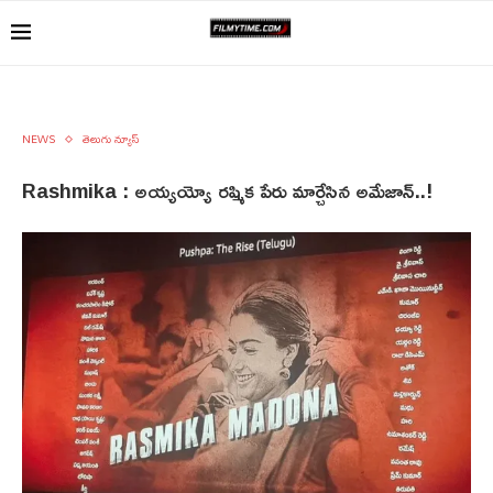
NEWS
తెలుగు న్యూస్
Rashmika : అయ్యయ్యో రష్మిక పేరు మార్చేసిన అమేజాన్..!