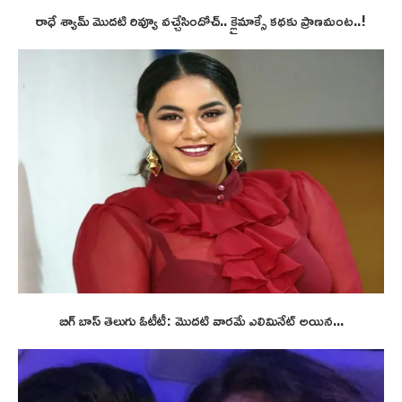
రాధే శ్యామ్ మొదటి రివ్యూ వచ్చేసిందోచ్.. క్లైమాక్సే కథకు ప్రాణమంట..!
బిగ్ బాస్ తెలుగు ఓటీటీ: మొదటి వారమే ఎలిమినేట్ అయిన...