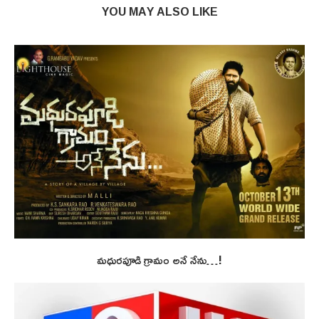
YOU MAY ALSO LIKE
మధురపూడి గ్రామం అనే నేను…!