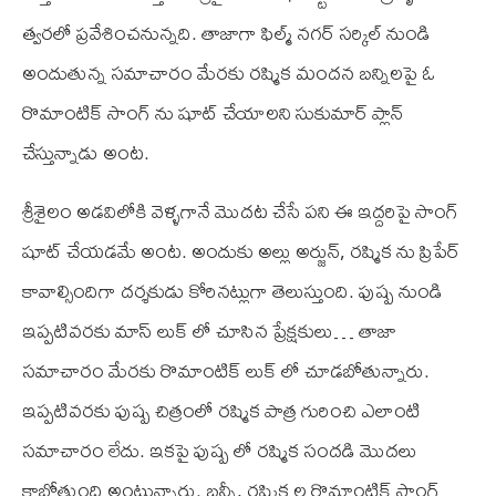
త్వరలో ప్రవేశించనున్నది. తాజాగా ఫిల్మ్ నగర్ సర్కిల్ నుండి
అందుతున్న సమాచారం మేరకు రష్మిక మందన బన్నిలపై ఓ
రొమాంటిక్ సాంగ్ ను షూట్ చేయాలని సుకుమార్ ప్లాన్
చేస్తున్నాడు అంట.
శ్రీశైలం అడవిలోకి వెళ్ళగానే మొదట చేసే పని ఈ ఇద్దరిపై సాంగ్
షూట్ చేయడమే అంట. అందుకు అల్లు అర్జున్, రష్మిక ను ప్రిపేర్
కావాల్సిందిగా దర్శకుడు కోరినట్లుగా తెలుస్తుంది. పుష్ప నుండి
ఇప్పటివరకు మాస్ లుక్ లో చూసిన ప్రేక్షకులు… తాజా
సమాచారం మేరకు రొమాంటిక్ లుక్ లో చూడబోతున్నారు.
ఇప్పటివరకు పుష్ప చిత్రంలో రష్మిక పాత్ర గురించి ఎలాంటి
సమాచారం లేదు. ఇకపై పుష్ప లో రష్మిక సందడి మొదలు
కాబోతుంది అంటున్నారు. బన్నీ, రష్మిక ల రొమాంటిక్ సాంగ్