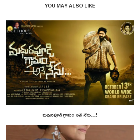
YOU MAY ALSO LIKE
మధురపూడి గ్రామం అనే నేను…!