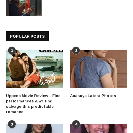
POPULAR POSTS
1
2
Uppena Movie Review – Fine
Anasuya Latest Photos
performances & writing
salvage this predictable
romance
3
4