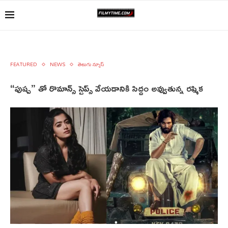
FEATURED
NEWS
తెలుగు న్యూస్
“పుష్ప” తో రొమాన్స్ స్టెప్స్ వేయడానికి సిద్దం అవ్వుతున్న రష్మిక