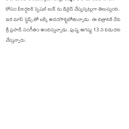
కోసం వీరిద్దరికి స్పెషల్ లుక్ ను డిజైన్ చేస్తున్నట్లుగా తెలుస్తుంది.
ఇక మాస్ స్టెప్స్ తో బన్నీ అదరగొట్టబోతున్నాడు. ఈ చిత్రానికి దేవి
శ్రీ ప్రసాద్ సంగీతం అందిస్తున్నాడు. పుష్ప ఆగష్టు 13 న విడుదల
చేస్తున్నారు.