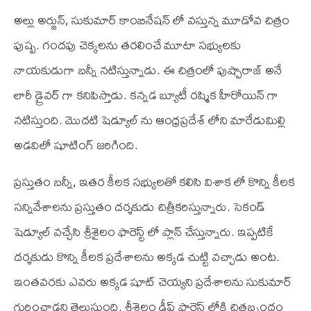
అల్లు అర్జున్, సుకుమార్ కాంబినేషన్ లో వస్తున్న మూడోవ చిత్రం
పుష్ప. గందపు చెక్కలను తరలించే మూటా సభ్యులకు
నాయకుడుగా బన్నీ నటిస్తున్నాడు. ఈ చిత్రంలో పుష్పారాజ్ అనే
లారీ డ్రైవర్ గా కనిపిస్తాడు. కన్నడ బ్యూటీ రష్మిక హీరోయిన్ గా
నటిస్తుంది. మొదటి షెడ్యూల్ ను ఆంధ్రప్రదేశ్ లోని మారేడుమిల్లి
అడవిలో షూటింగ్ జరిగింది.
ప్రస్తుతం బన్నీ, ఇతర కీలక సభ్యులతో కలిసి విశాక లో కొన్ని కీలక
సన్నివేశాలను ప్రస్తుతం దర్శకుడు చిత్రీకరిస్తున్నారు. సెకండ్
షెడ్యూల్ వచ్చేసి శ్రీశైలం ఫారెస్ట్ లో ప్లాన్ చేస్తున్నారు. ఇప్పటికే
దర్శకుడు కొన్ని కీలక ప్రదేశాలను అక్కడ చుట్టి వచ్చాడు అంట.
ఇంతవరకు ఎవరు అక్కడ షూట్ చెయ్యని ప్రదేశాలను సుకుమార్
గుర్తించాడని తెలుస్తుంది. శ్రీశైలం డీప్ ఫారెస్ట్ లోకి చిత్రబృందం