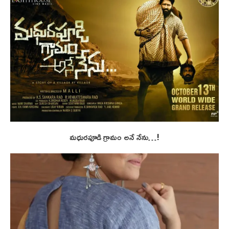
మధురపూడి గ్రామం అనే నేను…!