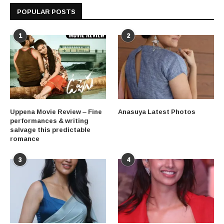
POPULAR POSTS
1
2
Uppena Movie Review – Fine
Anasuya Latest Photos
performances & writing
salvage this predictable
romance
3
4