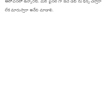
ఆలోచనలో ఉన్నారట. మరి ఫైనల్ గా ఇదే డేట్ ను ఫిక్స్ చేస్తారా
లేక మారుస్తారా అనేది చూడాలి.