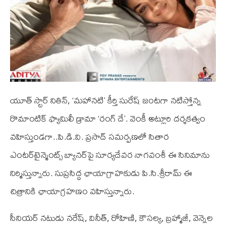
యూత్ స్టార్ నితిన్, ‘మహానటి’ కీర్తి సురేష్ జంటగా నటిస్తోన్న
రొమాంటిక్ ఫ్యామిలీ డ్రామా ‘రంగ్ దే’. వెంకీ అట్లూరి దర్శకత్వం
వహిస్తుండగా..పి.డి.వి. ప్రసాద్ సమర్పణలో సితార
ఎంటర్‌టైన్మెంట్స్ బ్యానర్‌పై సూర్యదేవర నాగవంశీ ఈ సినిమాను
నిర్మిస్తున్నారు. సుప్రసిద్ధ ఛాయాగ్రాహకుడు పి.సి.శ్రీరామ్ ఈ
చిత్రానికి ఛాయాగ్రహణం వహిస్తున్నారు.
సీనియర్ నటుడు నరేష్, వినీత్, రోహిణి, కౌసల్య, బ్రహ్మాజీ, వెన్నెల