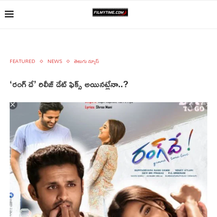
FEATURED
NEWS
తెలుగు న్యూస్
‘రంగ్ దే’ రిలీజ్ డేట్ ఫిక్స్ అయినట్లేనా..?