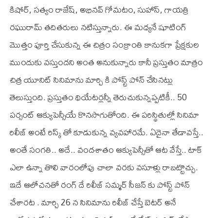
కిషోర్, సత్యం రాజేష్, అభినవ్ గోమటం, సుహాస్, గాయత్రి
రఘురామ్ తదితరులు నటిస్తున్నారు. ఈ మధ్యనే షూటింగ్
మొత్తం పూర్తి చేసుకున్న ఈ చిత్రం సంక్రాంతి కానుకగా ప్రేక్షకుల
ముందుకు వస్తుందని అంత అనుకున్నారు కానీ ప్రస్తుతం మాత్రం
చిత్ర యూనిట్ సినిమాను మార్చి కి పోస్ట్ పోన్ చేసినట్లు
తెలుస్తుంది. ప్రస్తుతం థియేటర్లన్నీ తెరుచుకున్నప్పటికీ.. 50
పర్సంట్ ఆక్యుపెన్సీయే కొనసాగుతోంది. ఈ పరిస్థితుల్లో సినిమా
రిలీజ్ అంటే రిస్క్ తో కూడుకున్న వ్యవహారమే. ఏదైనా తేడావస్తే..
అంతే సంగతి.. అదే.. వందశాతం ఆక్యుపెన్సీతో ఆట వేస్తే.. టాక్
ఎలా ఉన్నా తొలి వారంలోపు చాలా వరకు వసూళ్లు రాబట్టొచ్చు.
ఇదే ఆలోచనతో రంగ్ దే రిలీజ్ సమ్మర్ సీజన్ కు పోస్ట్ పోన్
చేశారట . మార్చి 26 న సినిమాను రిలీజ్ చేస్తే బెటర్ అనే