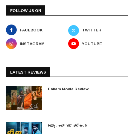
FOLLOW US ON
FACEBOOK
TWITTER
INSTAGRAM
YOUTUBE
LATEST REVIEWS
Eakam Movie Review
రివ్యూ : ఆహా ‘జీవి’ భలే ఉంది