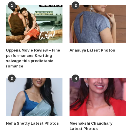
1
2
Uppena Movie Review – Fine
Anasuya Latest Photos
performances & writing
salvage this predictable
romance
3
4
Neha Shetty Latest Photos
Meenakshi Chaudhary
Latest Photos