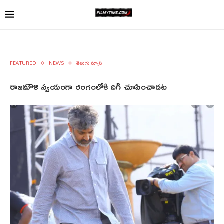
FEATURED
NEWS
తెలుగు న్యూస్
రాజమౌళి స్వయంగా రంగంలోకి దిగి చూపించాడట