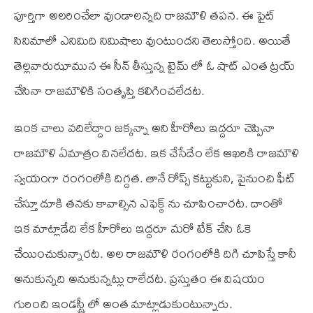
పూర్తిగా అలరించేలా వుండాలన్నది రాజమౌళి తపన. ఈ ఫైట్
సినిమాలో ఎనిమిది నిమిషాలు వుంటుందని తెలుస్తోంది. అయితే
తెల్లవారుఝామున ఈ సీన్ తీస్తున్న టైమ్ లో ఓ షాట్ ఎంత ట్రయ్
చేసినా రాజమౌళికి సంతృప్తి కలిగించలేదట.
ఇంక చాలు వదిలేద్దాం జక్కన్నా అని హీరోలు ఇద్దరూ చెప్పినా
రాజమౌళి ఏమాత్రం వినలేదట. ఇక చేసేదేం లేక ఆఖరికి రాజమౌళి
స్వయంగా రంగంలోకి దిగ్దత. తానే రోప్స్ కట్టుకుని, పైనుంచి ఫీట్
చేస్తూ దూకి తనకు కావాల్సిన ఎఫెక్ఠ్ ను చూపించారట. దాంతో
ఇక మాట్లాడేది లేక హీరోలు ఇద్దరూ మరో టేక్ చేసి ఓకె
చేయించుకున్నారట. అల రాజమౌళి రంగంలోకి దిగి చూపిస్తే కానీ
అనుకున్నది అనుకున్నట్లు రాలేదట. ప్రస్తుతం ఈ విషయం
గురించి ఇండస్ట్రీ లో అంత మాట్లాడుకుంటున్నారు.