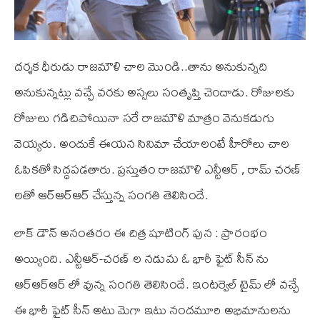
దర్శక ధీరుడు రాజమౌళి చాల మొండి..తాను అనుకున్నది
అనుకున్నట్లు వచ్చే వరకు అస్సలు సంతృప్తి చెందాడు. రోజులకు
రోజులు గడిచిపోయినా సరే రాజమౌళి మాత్రం వెనుకడుగు
వెయ్యరు. అందుకే ఈయన సినిమా చేయాలంటే హీరోలు చాల
ఓపికతో సిద్ధపడతారు. ప్రస్తుతం రాజమౌళి ఎన్టీఆర్ , రామ్ చరణ్
లతో ఆర్ఆర్ఆర్ చేస్తున్న సంగతి తెలిసిందే.
లాక్ డౌన్ అనంతరం ఈ చిత్ర షూటింగ్ పున : ప్రారంభం
అయ్యింది. ఎన్టీఆర్-చరణ్ ల నడుమ ఓ భారీ ఫైట్ సీన్ ను
ఆర్ఆర్ఆర్ లో వున్న సంగతి తెలిసిందే. ఇంటర్వెల్ టైమ్ లో వచ్చే
ఈ భారీ ఫైట్ సీన్ అటు మెగా ఇటు నందమూరి అభిమానులను