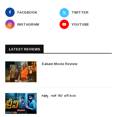
FACEBOOK
TWITTER
INSTAGRAM
YOUTUBE
LATEST REVIEWS
Eakam Movie Review
రివ్యూ : ఆహా ‘జీవి’ భలే ఉంది