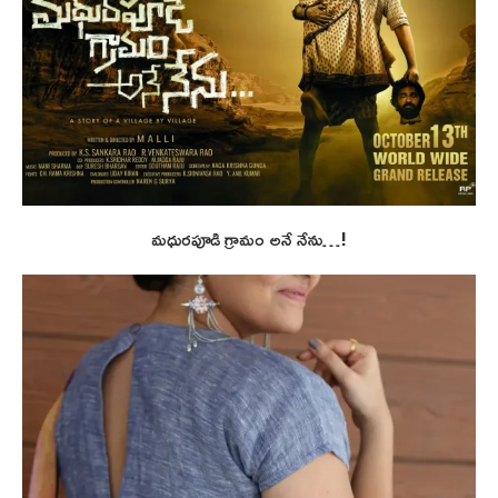
మధురపూడి గ్రామం అనే నేను…!