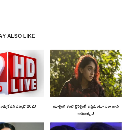
AY ALSO LIKE
ి ఎడ్యుకేషన్ సమ్మిట్ 2023
యాక్టింగ్ కంటే డైరెక్టింగే ఇష్టమంటూ ఐరా ఖాన్
కామెంట్స్..!