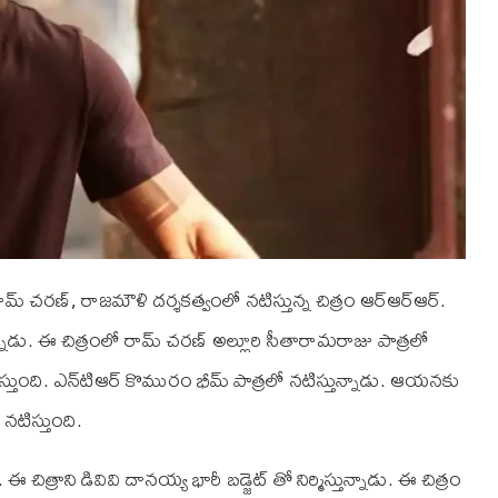
చరణ్, రాజమౌళి దర్శకత్వంలో నటిస్తున్న చిత్రం ఆర్‌ఆర్‌ఆర్.
నాడు. ఈ చిత్రంలో రామ్ చరణ్ అల్లూరి సీతారామరాజు పాత్రలో
తుంది. ఎన్‌టి‌ఆర్ కొమురం భీమ్ పాత్రలో నటిస్తున్నాడు. ఆయనకు
నటిస్తుంది.
త్రాని డి‌వి‌వి దానయ్య భారీ బడ్జెట్ తో నిర్మిస్తున్నాడు. ఈ చిత్రం