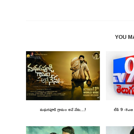
YOU M
మధురపూడి గ్రామం అనే నేను…!
టీవీ 9 -కెఎబ