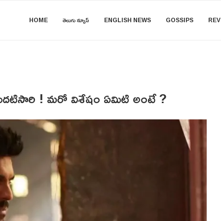
HOME
తెలుగు న్యూస్
ENGLISH NEWS
GOSSIPS
REV
ొదటిసారి ! మరో విశేషం ఏమిటి అంటే ?