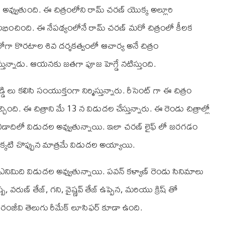
అవ్వుతుంది. ఈ చిత్రంలోని రామ్ చరణ్ యొక్క అల్లూరి
లభించింది. ఈ నేపథ్యంలోనే రామ్ చరణ్ మరో చిత్రంలో కీలక
హీరోగా కొరటాల శివ దర్శకత్వంలో ఆచార్య అనే చిత్రం
స్తున్నాడు. ఆయనకు జతగా పూజ హెగ్డే నటిస్తుంది.
 లు కలిసి సంయుక్తంగా నిర్మిస్తున్నారు. రీసెంట్ గా ఈ చిత్రం
ి. ఈ చిత్రాని మే 13 న విడుదల చేస్తున్నారు. ఈ రెండు చిత్రాల్లో
ే ఏడాదిలో విడుదల అవ్వుతున్నాయి. ఇలా చరణ్ లైఫ్ లో జరగడం
్కటి చొప్పున మాత్రమే విడుదల అయ్యాయి.
నిమిది విడుదల అవ్వుతున్నాయి. పవన్ కళ్యాణ్ రెండు సినిమాలు
 వరుణ్ తేజ్, గని, వైష్ణవ్ తేజ్ ఉప్పెన, మరియు క్రిష్ తో
ిరంజీవి తెలుగు రీమేక్ లూసిఫర్ కూడా ఉంది.