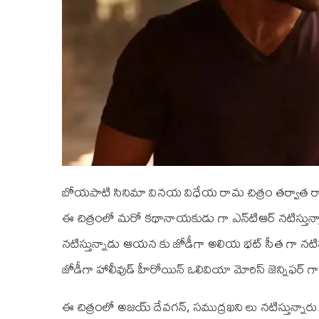
బోయపాటి సినిమా వినయ విధేయ రామ చిత్రం తర్వాత రామ్ 
ఈ చిత్రంలో మరో కథానాయకుడు గా ఎన్‌టి‌ఆర్ నటిస్తున్
నటిస్తున్నాడు ఆయన కు జోడీగా అలియ భట్ సీత గా నటిస్
జోడీగా హాలీవుడ్ హీరోయిన్ ఒలివియా మోరిస్ జెన్నిఫర్ గా 
ఈ చిత్రంలో అజయ్ దేవగన్, సముద్రఖని లు నటిస్తున్నారు. ఈ చి