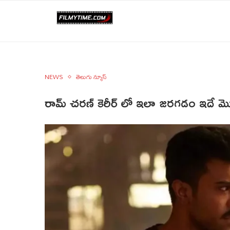
NEWS
తెలుగు న్యూస్
రామ్ చరణ్ కెరీర్ లో ఇలా జరగడం ఇదే మ