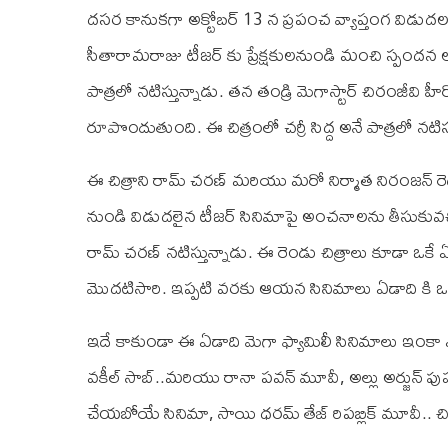
దసర కానుకగా అక్టోబర్ 13 న ప్రపంచ వ్యాప్తంగ విడుదల 
సీతారామరాజు టీజర్ కు ప్రేక్షకులనుండి మంచి స్పందన 
పాత్రలో నటిస్తున్నాడు. తన తండ్రి మెగాస్టార్ చిరంజీవి 
రూపొందుతుంది. ఈ చిత్రంలో చర్రీ సిద్ద అనే పాత్రలో నటి
ఈ చిత్రాని రామ్ చరణ్ మరియు మరో నిర్మాత నిరంజన్ రెడ్డి
నుండి విడుదలైన టీజర్ సినిమాపై అంచనాలను తీసుకువచ్చింద
రామ్ చరణ్ నటిస్తున్నాడు. ఈ రెండు చిత్రాలు కూడా ఒక
మొదటిసారి. ఇప్పటి వరకు ఆయన సినిమాలు ఏడాది కి ఒక
ఇదే కాకుండా ఈ ఏడాది మెగా ఫ్యామిలీ సినిమాలు ఇంకా ఎ
వకీల్ సాబ్..మరియు రానా పవన్ మూవీ, అల్లు అర్జున్ పుష్ప,
చేయబోయే సినిమా, సాయి ధరమ్ తేజ్ రిపబ్లిక్ మూవీ.. చ