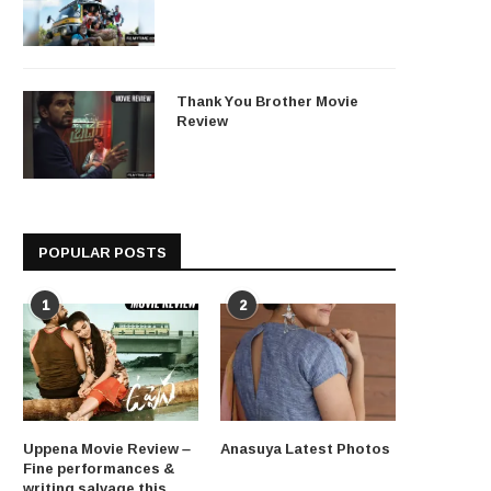
Thank You Brother Movie
Review
POPULAR POSTS
1
2
Uppena Movie Review –
Anasuya Latest Photos
Fine performances &
writing salvage this