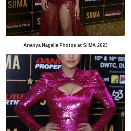
Ananya Nagalla Photos at SIIMA 2023