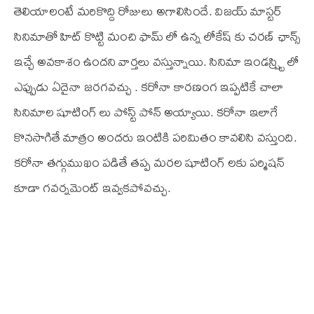
తెలియాలంటే మరికొద్ది రోజులు అగాలిసిందే. విజయ్ మాస్టర్
సినిమాతో హిట్ కొట్టి మంచి ఫామ్ లో ఉన్న లోకేష్ కు చరణ్ ఛాన్స్
ఇచ్చే అవకాశం ఉందని వార్తలు వస్తున్నాయి. సినిమా ఇండస్ష్ట్రి లో
ఎప్పుడు ఏదైనా జరగవచ్చు . కరోనా కారణంగ ఇప్పటికే చాలా
సినిమాల షూటింగ్ లు పోస్ట్ పోన్ అయ్యాయి. కరోనా ఇలాగే
కొనసాగితే మాత్రం అందరు ఇంటికి పరిమితం కావలిసి వస్తుంది.
కరోనా తగ్గుముఖం పడితే తప్ప మరల షూటింగ్ లకు పర్మిషన్
కూడా గవర్నమెంట్ ఇవ్వకపోవచ్చు.