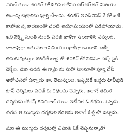
చరణ్ కూడా శంకర్ తో సినిమాకోసం ఆర్‌ఆర్‌ఆర్ మరియు
ఆచార్య చిత్రాలను పూర్తి చేశాడు. శంకర్ ఇండియన్ 2 తో బిజీ
కాబోతున్న కారణంతో చరణ్ అయోమయంలో పడిపోయాడు.
ఇక నెక్స్ట్ మంత్ నుండి చరణ్ ఖాళీగా ఉండాలిసి వస్తుంది.
దాదాపుగా ఆరు నెలల సమయం ఖాళీగా ఉండాలి. అన్నీ
అనుకున్నట్లుగా జరిగితే జులై లో శంకర్ తో సినిమా సెట్స్ పైకి
వెళ్ళేది. మరి చరణ్ ఈ గ్యాప్ ను మరో సినిమాతో పూర్తి చేసే
ఆలోచనలో ఉన్నాడు అని తెలుస్తుంది. ఇప్పటికే ఇద్దరు టాలీవుడ్
టాప్ దర్శకులు చరణ్ కు కథలను చెప్పారు. అలాగే తమిళ
దర్శకుడు లోకేష్ కనగరాజ్ కూడా ఇటీవలే ఓ కథను చెప్పాడు.
చరణ్ ఆ ముగ్గురు దర్శకుల కథలను అలాగే ఓల్డ్ లో పెట్టాడు.
మరి ఈ ముగ్గురు దర్శకుల్లో ఎవరికి ఓకే చెప్పనున్నాడో