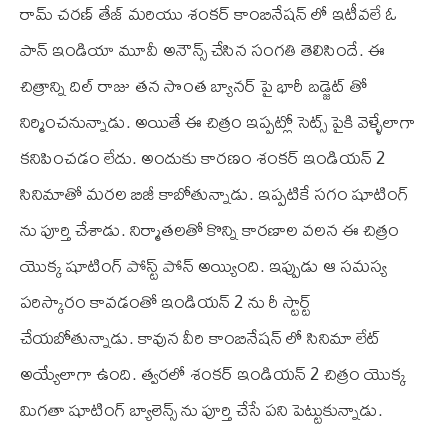
రామ్ చరణ్ తేజ్ మరియు శంకర్ కాంబినేషన్ లో ఇటీవలే ఓ
పాన్ ఇండియా మూవీ అనౌన్స్ చేసిన సంగతి తెలిసిందే. ఈ
చిత్రాన్ని దిల్ రాజు తన సొంత బ్యానర్ పై భారీ బడ్జెట్ తో
నిర్మించనున్నాడు. అయితే ఈ చిత్రం ఇప్పట్లో సెట్స్ పైకి వెళ్ళేలాగా
కనిపించడం లేదు. అందుకు కారణం శంకర్ ఇండియన్ 2
సినిమాతో మరల బిజీ కాబోతున్నాడు. ఇప్పటికే సగం షూటింగ్
ను పూర్తి చేశాడు. నిర్మాతలతో కొన్ని కారణాల వలన ఈ చిత్రం
యొక్క షూటింగ్ పోస్ట్ పోన్ అయ్యింది. ఇప్పుడు ఆ సమస్య
పరిస్కారం కావడంతో ఇండియన్ 2 ను రీ స్టార్ట్
చేయబోతున్నాడు. కావున వీరి కాంబినేషన్ లో సినిమా లేట్
అయ్యేలాగా ఉంది. త్వరలో శంకర్ ఇండియన్ 2 చిత్రం యొక్క
మిగతా షూటింగ్ బ్యాలెన్స్ ను పూర్తి చేసే పని పెట్టుకున్నాడు.