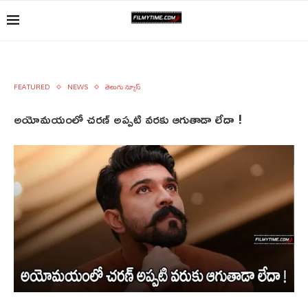
FEATURED
NEWS
తెలుగు న్యూస్
అయోమయంలో చరణ్ అప్పటి వరకు ఆగుతాడా లేదా !