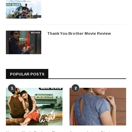
Thank You Brother Movie Review
POPULAR POSTS
1
2