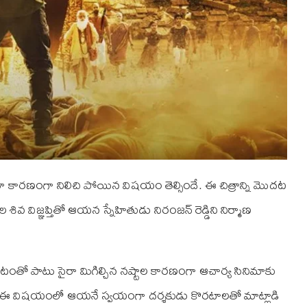
రోనా కారణంగా నిలిచి పోయిన విషయం తెల్సిందే. ఈ చిత్రాన్ని మొదట
శివ విజ్ఞప్తితో ఆయన స్నేహితుడు నిరంజన్‌ రెడ్డిని నిర్మాణ
ండటంతో పాటు సైరా మిగిల్చిన నష్టాల కారణంగా ఆచార్య సినిమాకు
. ఈ విషయంలో ఆయనే స్వయంగా దర్శకుడు కొరటాలతో మాట్లాడి