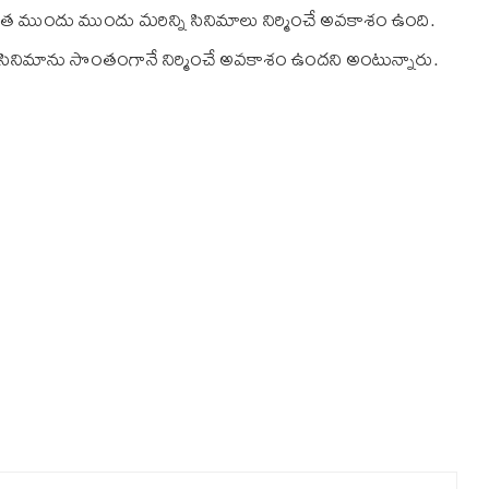
్మాత ముందు ముందు మరిన్ని సినిమాలు నిర్మించే అవకాశం ఉంది.
ితో సినిమాను సొంతంగానే నిర్మించే అవకాశం ఉందని అంటున్నారు.