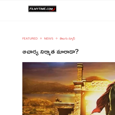
FEATURED
NEWS
తెలుగు న్యూస్
ఆచార్య నిర్మాత మారాడా?