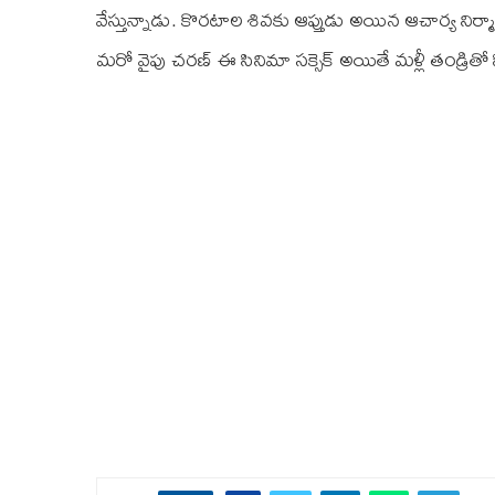
వేస్తున్నాడు. కొరటాల శివకు ఆప్తుడు అయిన ఆచార్య నిర
మరో వైపు చరణ్‌ ఈ సినిమా సక్సెక్‌ అయితే మళ్లీ తండ్ర