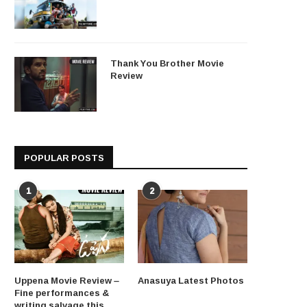
Thank You Brother Movie
Review
POPULAR POSTS
1
2
Uppena Movie Review –
Anasuya Latest Photos
Fine performances &
writing salvage this