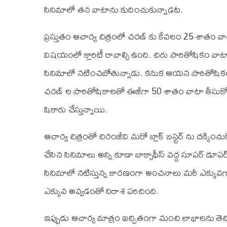
సినిమాలో తన వాటాను కుదించుకున్నాడట.
ప్రస్తుతం ఆచార్య చిత్రంలో చరణ్‌ కు కేవలం 25 శాతం వ
విషయంలో క్లారిటీ రావాల్సి ఉంది. చిరు పారితోషికం వ
సినిమాలో నటించబోతున్నాడు. కనుక ఆయన పారితోషికం ఎ
చరణ్‌ ల పారితోషికాలతో ఈజీగా 50 శాతం వాటా తీసుకో
షికారు చేస్తున్నాయి.
ఆచార్య చిత్రంతో చిరంజీవి మరో బ్లాక్‌ బస్టర్‌ ను ద
చేసిన సినిమాలు అన్ని కూడా బాక్సాఫీస్‌ వద్ద సూపర్‌ డూ
సినిమాలో నటిస్తున్న కారణంగా అంచనాలు మరీ ఎక్కువగా ఉ
ఎక్కువ అవ్వడంతో నిరాశ పరిచింది.
ఇప్పుడు ఆచార్య మాత్రం ఖచ్చితంగా మంచి లాభాలను తెచ్చి ప