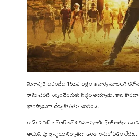
మెగాస్టార్‌ చిరంజీవి 152వ చిత్రం ఆచార్య షూటింగ్‌ క
రామ్‌ చరణ్‌ నిర్మించేందుకు సిద్దం అయ్యాడు. కాని కొరటాల 
భాగస్వామిగా చేర్చుకోవడం జరిగింది.
రామ్‌ చరణ్‌ ఆర్‌ఆర్‌ఆర్‌ సినిమా షూటింగ్‌లో బిజీగా ఉ
ఆయన పూర్తి స్థాయి నిర్మాతగా ఉండాలనుకోవడం లేదట