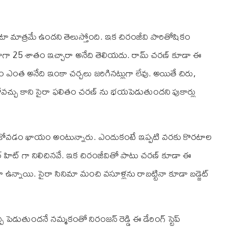
ాటా మాత్రమే ఉందని తెలుస్తోంది. ఇక చిరంజీవి పారితోషికం
ాటాగా 25 శాతం ఇచ్చారా అనేది తెలియదు. రామ్‌ చరణ్‌ కూడా ఈ
ంత అనేది ఇంకా చర్చలు జరిగినట్లుగా లేవు. అయితే చిరు,
వచ్చు కాని సైరా ఫలితం చరణ్‌ ను భయపెడుతుందని పుకార్లు
క్కించుకోవడం ఖాయం అంటున్నారు. ఎందుకంటే ఇప్పటి వరకు కొరటాల
పర్‌ హిట్‌ గా నిలిచినవే. ఇక చిరంజీవితో పాటు చరణ్‌ కూడా ఈ
న్నాయి. సైరా సినిమా మంచి వసూళ్లను రాబట్టినా కూడా బడ్జెట్‌
ెడుతుందనే నమ్మకంతో నిరంజన్‌ రెడ్డి ఈ డేరింగ్‌ స్టెప్‌