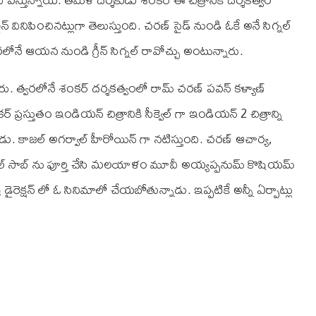
న్ వినిపించినట్లుగా తెలుస్తుంది. చరణ్ సైడ్ నుండి ఓకే అనే సిగ్నల్
ోనే ఆయన నుండి గ్రీన్ సిగ్నల్ రావోచ్చు అంటున్నారు.
న్నారు. త్వరలోనే శంకర్ దర్శకత్వంలో రామ్ చరణ్ పవన్ కళ్యాణ్
్రస్తుతం ఇండియన్ చిత్రానికి సీక్వెల్ గా ఇండియన్ 2 చిత్రాన్ని
్నాడు. కాజల్ అగర్వాల్ హీరోయిన్ గా నటిస్తుంది. చరణ్ ఆచార్య,
వకీల్ సాబ్ ను పూర్తి చేసి మలయాళం మూవీ అయ్యప్పనుమ్ కొషియమ్
్ డైరెక్షన్ లో ఓ సినిమాలో చేయబోతున్నాడు. ఇప్పటికే అన్నీ ఏర్పాట్లు