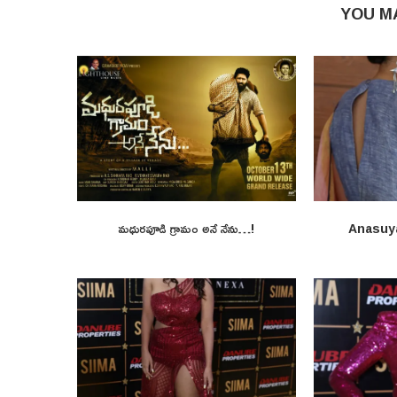
YOU M
మధురపూడి గ్రామం అనే నేను…!
Anasuy