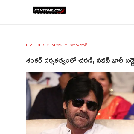
FEATURED
NEWS
తెలుగు న్యూస్
శంకర్ దర్శకత్వంలో చరణ్, పవన్ భారీ బడ్జ