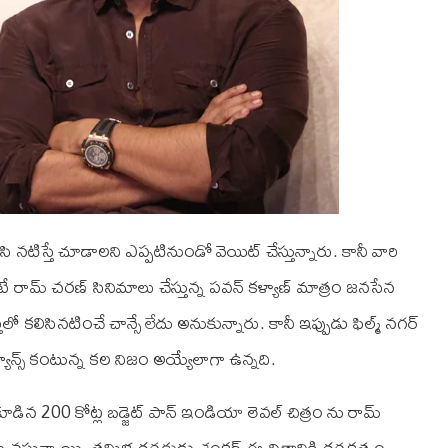
ి నటిస్తే చూడాలని ఎప్పటినుండో వెయిట్ చేస్తున్నారు. కానీ వారి
రామ్ చరణ్ సినిమాలు చేస్తున్న పవన్ కళ్యాణ్ మాత్రం జనసేన
ులో కలిసినటించే చాన్సే లేదు అనుకున్నారు. కానీ ఇప్పుడు ఫిల్మ్ నగర్
ఫ్యాన్స్ కంటున్న కల నిజం అయ్యేలాగా ఉన్నది.
ిన 200 కోట్ల బడ్జెట్ పాన్ ఇండియా లెవల్ చిత్రం ను రామ్
 వస్తున్నాయి. తమిళ దర్శకుడు శంకర్ ఈ చిత్రానికి దర్శకత్వం