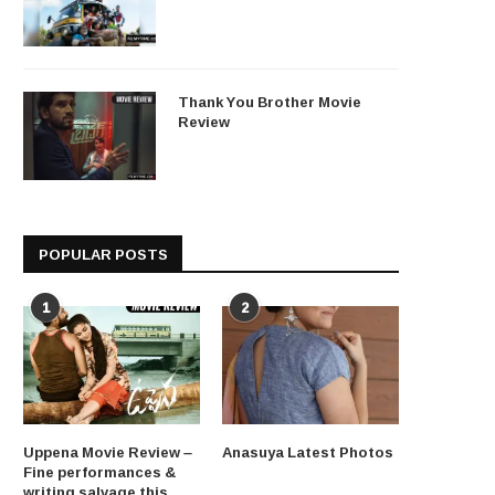
Thank You Brother Movie
Review
POPULAR POSTS
1
2
Uppena Movie Review –
Anasuya Latest Photos
Fine performances &
writing salvage this