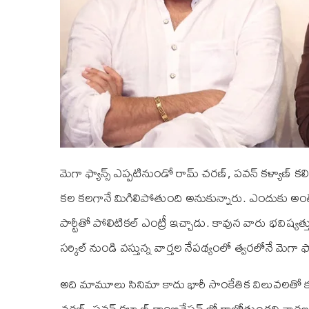
మెగా ఫ్యాన్స్ ఎప్పటినుండో రామ్ చరణ్, పవన్ కళ్యాణ్ కలిస
కల కలగానే మిగిలిపోతుంది అనుకున్నారు. ఎందుకు అంటే 
పార్టీతో పోలిటికల్ ఎంట్రీ ఇచ్చాడు. కావున వారు భవిష్యత్త
సర్కిల్ నుండి వస్తున్న వార్తల నేపథ్యంలో త్వరలోనే మెగా 
అది మామూలు సినిమా కాదు భారీ సాంకేతిక విలువలతో కూడ
చరణ్, పవన్ కళ్యాణ్ కాంబినేషన్ లో రాబోతుందని వార్తలు