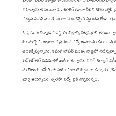
వహిస్తాడు అంటున్నారు. శంకర్ కూడా వీరిని కలిసి స్టోరీ లై
వచ్చిన పవన్ నుండి ఇంకా ఏ విధమైన స్పందన లేదు. త్వరల
ఓ ప్రముఖ నిర్మాణ సంస్థ ఈ చిత్రాన్ని నిర్మిస్తుంది అంటు
సినిమాపై ఓ అధికారిక ప్రకటన వచ్చే అవకాశం ఉంది. శంకర్ ప
తెరకెక్కిస్తున్నాడు. కమల్ హాసన్ ముఖ్య పాత్రలో నటిస్తున
ఆర్ఆర్ఆర్ సినిమాతో బిజీగా ఉన్నాడు. పవన్ కళ్యాణ్ 
ను తెలుగు రీమేక్ లో నటించడానికి సిద్దంగా ఉన్నాడు. క్రిష
పూర్తి అయ్యాయి. త్వరలో సెట్స్ పైకి వెళ్ళనున్నది.