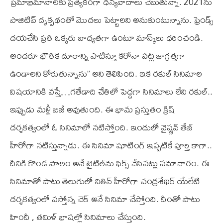
ప్రేమాభిమానాలకు ప్రత్యేకంగా ధ‌న్య‌వాదాలు చెబుతున్నా. 2021ను
పాజిటివ్ దృక్ప‌థంతో మొద‌లు పెట్టాల‌ని అనుకుంటున్నాను. ఫ్రెండ్స్
దయచేసి ప్ర‌తి ఒక్క‌రు బాధ్య‌త‌గా ఉంటూ మాస్క్‌లు ధరించండి.
అందరూ భౌతిక దూరాన్ని పాటిస్తూ కరోనా పట్ల జాగ్రత్తగా
ఉండాలని కోరుతున్నాను” అని తెలిపింది. ఇక రకుల్ సినిమాల
విషయానికి వస్తే…గ‌తేడాది చేతిలో పెద్ద‌గా సినిమాలు లేని ర‌కుల్..
ఇప్పుడు మ‌ళ్లీ బిజీ అవుతుంది. ఈ భామ ప్రస్తుతం క్రిష్‌
దర్శకత్వంలో ఓ సినిమాలో నటిస్తోంది. ఇందులో వైష్ణవ్‌ తేజ్
హీరోగా నటిస్తున్నాడు. ఈ సినిమా షూటింగ్ ఇప్పటికే పూర్తి కాగా..
దీనికి కొండ పొలం అనే టైటిల్‌ను ఫిక్స్ చేసినట్లు సమాచారం. ఈ
సినిమాతో పాటు తెలుగులో నితిన్ హీరోగా చంద్రశేఖర్ యేలేటి
దర్శకత్వంలో వస్తోన్న చెక్ అనే సినిమా చేస్తోంది. దీంతో పాటు
హిందీ , తమిళ్ భాషల్లో సినిమాలు చేస్తుంది.