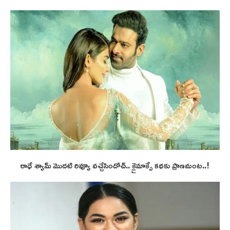
రాధే శ్యామ్ మొదటి రివ్యూ వచ్చేసిందోచ్.. క్లైమాక్సే కథకు ప్రాణమంట..!