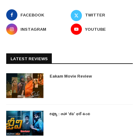
FACEBOOK
TWITTER
INSTAGRAM
YOUTUBE
LATEST REVIEWS
Eakam Movie Review
రివ్యూ : ఆహా ‘జీవి’ భలే ఉంది