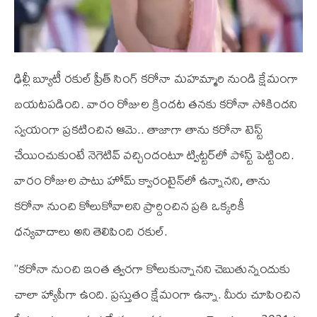
ఢిల్లీ బ్యూటీ ర‌కుల్ ప్రీత్ సింగ్ కరోనా మహమ్మారి నుండి క్షేమంగా
బయటపడింది. వారం రోజుల క్రిందట తనకు కరోనా సోకిందని
స్వయంగా ప్రకటించిన ఆమె.. తాజాగా తాను కరోనా టెస్ట్
చేయించుకుంటే నెగెటివ్ వచ్చిందంటూ ట్విట్టర్‌లో పోస్ట్ పెట్టింది.
వారం రోజుల పాటు హోమ్ క్వారంటైన్‌లో ఉన్నానని, తాను
కరోనా నుంచి కోలుకోవాలని ప్రార్దించిన ప్రతి ఒక్కరికీ
ధన్యవాదాలు అని తెలిపింది రకుల్.
”కరోనా నుంచి ఇంత త్వరగా కోలుకున్నానని చెబుతున్నందుకు
చాలా హ్యాపీగా ఉంది. ప్రస్తుతం క్షేమంగా ఉన్నా. మీరు చూపించిన