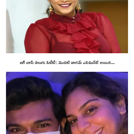
బిగ్ బాస్ తెలుగు ఓటీటీ: మొదటి వారమే ఎలిమినేట్ అయిన...