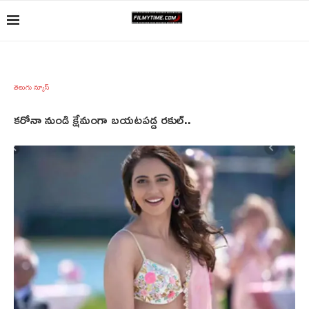
తెలుగు న్యూస్
కరోనా నుండి క్షేమంగా బయటపడ్డ రకుల్..