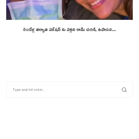
రెండేళ్ల తర్వాత వెకేషన్ కు వెళ్లిన రామ్ చరణ్, ఉపాసన...