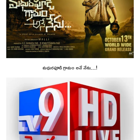
మధురపూడి గ్రామం అనే నేను…!