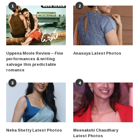
1
2
Uppena Movie Review – Fine
Anasuya Latest Photos
performances & writing
salvage this predictable
romance
3
4
Neha Shetty Latest Photos
Meenakshi Chaudhary
Latest Photos