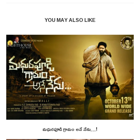
YOU MAY ALSO LIKE
మధురపూడి గ్రామం అనే నేను…!