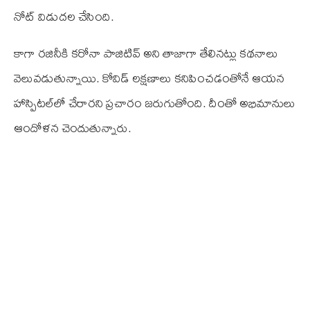
నోట్ విడుదల చేసింది.
కాగా రజినీకి కరోనా పాజిటివ్ అని తాజాగా తేలినట్లు కథనాలు
వెలువడుతున్నాయి. కోవిడ్ లక్షణాలు కనిపించడంతోనే ఆయన
హాస్పిటల్‌లో చేరారని ప్రచారం జరుగుతోంది. దీంతో అభిమానులు
ఆందోళన చెందుతున్నారు.