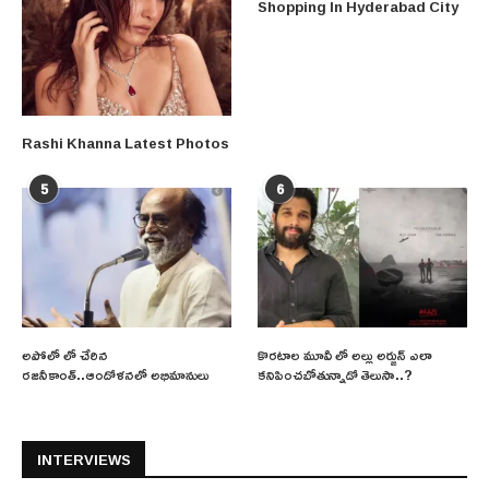
Shopping In Hyderabad City
Rashi Khanna Latest Photos
5
6
అపోలో లో చేరిన
కొరటాల మూవీ లో అల్లు అర్జున్ ఎలా
రజనీకాంత్..ఆందోళనలో అభిమానులు
కనిపించబోతున్నాడో తెలుసా..?
INTERVIEWS