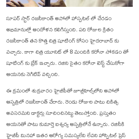
సూపర్ స్టార్ రజనీకాంత్ అపోలో హాస్పటల్ లో చేరడం
అభిమానుల్లో ఆందోళన కలిగిస్తుంది. పది రోజుల క్రితం
రజనీకాంత్ తన కొత్త చిత్ర షూటింగ్ కోసం హైదరాబాద్ కు
వచ్చారు. కాగా చిత్ర యూనిట్ లో 8 మందికి కరోనా సోకడం తో
షూటింగ్ కు బ్రేక్ ఇచ్చారు. రజిని సైతం కరోనా టెస్ట్ చేసుకోగా
ఆయనకు నెగిటివ్ వచ్చింది.
ఈ క్రమంలో శుక్రవారం హైబీపీతో జూబ్లీహిల్స్‌లోని అపోలో
ఆస్పత్రిలో రజనీకాంత్ చేరారు. రెండు రోజుల పాటు చికిత్స
అవసరమని డాక్టర్లు సూచించినట్టు తెలుస్తోంది. ప్రస్తుతం
ఆయనతో పాటు కుమార్తె ఐశ్వర్య ఆస్పత్రిలోనే ఉన్నారు. రజినీకి
హైబీపీ మినహా ఇతర ఆరోగ్య సమస్యలేవి లేవని హాస్పిటల్ ప్రెస్