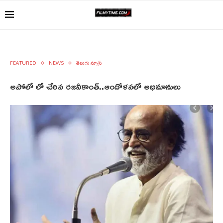
FEATURED
NEWS
తెలుగు న్యూస్
అపోలో లో చేరిన రజనీకాంత్..ఆందోళనలో అభిమానులు