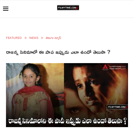
FEATURED
NEWS
తెలుగు న్యూస్
రాజన్న సినిమాలో ఈ పాప ఇప్పుడు ఎలా ఉందో తెలుసా ?