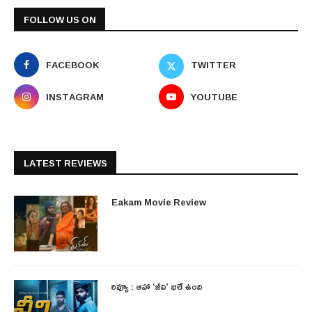
FOLLOW US ON
FACEBOOK
TWITTER
INSTAGRAM
YOUTUBE
LATEST REVIEWS
Eakam Movie Review
రివ్యూ : ఆహా ‘జీవి’ భలే ఉంది