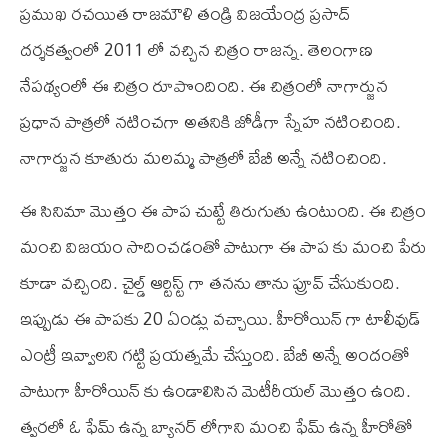
ప్రముఖ రచయిత రాజమౌళి తండ్రి విజయేంద్ర ప్రసాద్
దర్శకత్వంలో 2011 లో వచ్చిన చిత్రం రాజన్న. తెలంగాణ
నేపథ్యంలో ఈ చిత్రం రూపొందింది. ఈ చిత్రంలో నాగార్జున
ప్రధాన పాత్రలో నటించగా అతనికి జోడీగా స్నేహ నటించింది.
నాగార్జున కూతురు మలమ్మ పాత్రలో బేబీ అన్నే నటించింది.
ఈ సినిమా మొత్తం ఈ పాప చుట్టే తిరుగుతు ఉంటుంది. ఈ చిత్రం
మంచి విజయం సాదించడంతో పాటుగా ఈ పాప కు మంచి పేరు
కూడా వచ్చింది. చైల్డ్ ఆర్టిస్ట్ గా తనను తాను ప్రూవ్ చేసుకుంది.
ఇప్పుడు ఈ పాపకు 20 ఏండ్లు వచ్చాయి. హీరోయిన్ గా టాలీవుడ్
ఎంట్రీ ఇవ్వాలని గట్టి ప్రయత్నమే చేస్తుంది. బేబీ అన్నే అందంతో
పాటుగా హీరోయిన్ కు ఉండాలిసిన మెటీరీయల్ మొత్తం ఉంది.
త్వరలో ఓ ఫేమ్ ఉన్న బ్యానర్ లోగాని మంచి ఫేమ్ ఉన్న హీరోతో