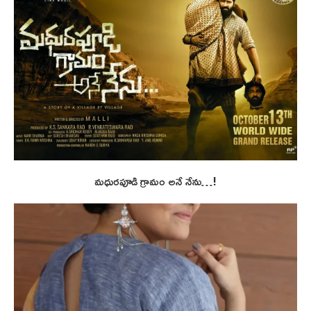
మధురపూడి గ్రామం అనే నేను…!