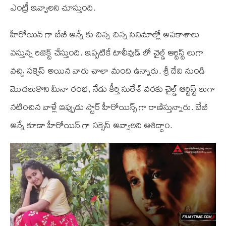
ఎంట్రీ ఇవ్వాలని చూస్తుంది.
హీరోయిన్ గా బేబీ అన్నే కు చిన్న చిన్న సినిమాల్లో అవకాశాలు
వస్తున్న రిజెక్ట్ చేస్తుంది. ఇప్పటికే టాలీవుడ్ లో చైల్డ్ ఆర్టిస్ట్ లుగా
వచ్చి సక్సెస్ అయిన వారు చాలా మంది ఉన్నారు. శ్రీ దేవి నుండి
మొదలుకొని మీనా రంభ, నేడు కీర్తి సురేశ్ వరకు చైల్డ్ ఆర్టిస్ట్ లుగా
నటించిన వాళ్లే ఇప్పుడు స్టార్ హీరోయిన్స్ గా రాణిస్తున్నారు. బేబీ
అన్నే కూడా హీరోయిన్ గా సక్సెస్ అవ్వాలని ఆశిద్దాం.