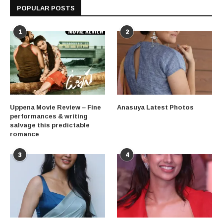
POPULAR POSTS
1
2
Uppena Movie Review – Fine
Anasuya Latest Photos
performances & writing
salvage this predictable
romance
3
4