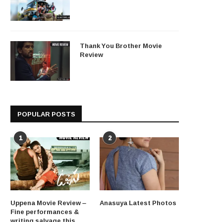
Thank You Brother Movie
Review
POPULAR POSTS
1
2
Uppena Movie Review –
Anasuya Latest Photos
Fine performances &
writing salvage this