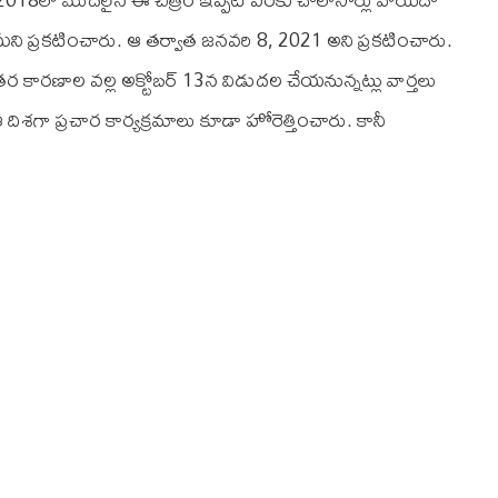
ామని ప్రకటించారు. ఆ తర్వాత జనవరి 8, 2021 అని ప్రకటించారు.
 కారణాల వల్ల అక్టోబర్ 13న విడుదల చేయనున్నట్లు వార్తలు
దిశగా ప్రచార కార్యక్రమాలు కూడా హోరెత్తించారు. కానీ