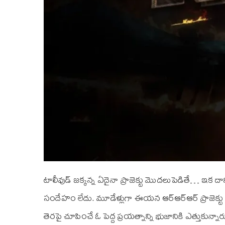
టాలీవుడ్ జక్కన్న ఏదైనా ప్రాజెక్టు మొదలుపెడితే… ఇక దా
సందేహం లేదు. మూడేళ్లుగా ఈయన ఆర్ఆర్ఆర్ ప్రాజెక్టు కో
తెరపై చూపించే ఓ పెద్ద ప్రయత్నాన్ని భుజానికి ఎత్తుకున్న