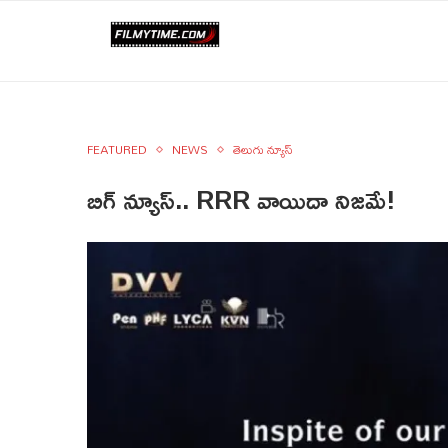
FEATURED
NEWS
తెలుగు న్యూస్
బిగ్ న్యూస్.. RRR వాయిదా నిజమే!