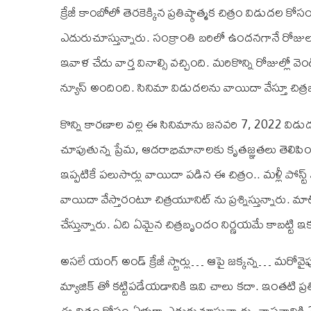
క్రేజీ కాంబోలో తెరకెక్కిన ప్రతిష్ఠాత్మక చిత్రం విడుద
ఎదురుచూస్తున్నారు. సంక్రాంతి బరిలో ఉందనగానే రోజ
ఇవాళ చేదు వార్త వినాల్సి వచ్చింది. మరికొన్ని రోజుల్లో వ
న్యూస్ అందింది. సినిమా విడుదలను వాయిదా వేస్తూ చిత
కొన్ని కారణాల వల్ల ఈ సినిమాను జనవరి 7, 2022 విడుద
చూపుతున్న ప్రేమ, ఆదరాభిమానాలకు కృతజ్ఞతలు తెలిపింది.
ఇప్పటికే పలుసార్లు వాయిదా పడిన ఈ చిత్రం.. మళ్లీ పోస
వాయిదా వేస్తారంటూ చిత్రయూనిట్ ను ప్రశ్నిస్తున్నారు. మా
చేస్తున్నారు. ఏది ఏమైన చిత్రబృందం నిర్ణయమే కాబట్టి
అసలే యంగ్ అండ్ క్రేజీ స్టార్లు… ఆపై జక్కన్న… మరోవైపు
మ్యాజిక్ తో కట్టిపడేయడానికి ఇవి చాలు కదా. ఇంతటి 
ఈ చిత్రం కోసం ఏళ్లుగా ఎదురుచూస్తున్నారు. వాస్తవాని