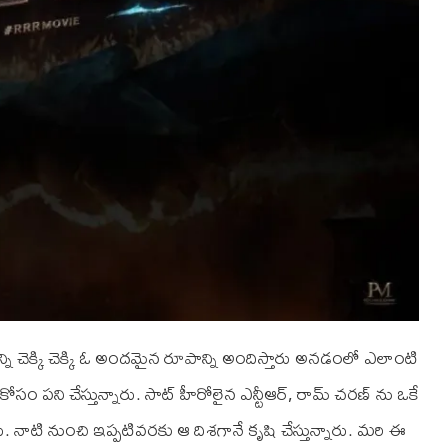
న్ని చెక్కి చెక్కి ఓ అందమైన రూపాన్ని అందిస్తారు అనడంలో ఎలాంటి
సం పని చేస్తున్నారు. సాట్ హీరోలైన ఎన్టీఆర్, రామ్ చరణ్ ను ఒకే
ారు. నాటి నుంచి ఇప్పటివరకు ఆ దిశగానే కృషి చేస్తున్నారు. మరి ఈ