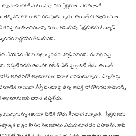
ల కోసం అభిమానులతో పాటు సాధారణ ప్రేక్షకులు ఎంతగానో
ులు లెక్కబెడుతూ కాలం గడుపుతున్నారు. అయితే ఆ అభిమానులు
ెండితెరపై ఈ కళాఖండాన్ని చూడాలనుకున్న ప్రేక్షకులకు ఓ బ్యాడ్
్రబృందం నిర్ణయం తీసుకుంది.
ల చేయడం లేదని చిత్ర బృందం వెల్లడించింది. ఈ చిత్రంపై
 ఇప్పటివరకు తదుపరి రిలీజ్ డేట్ పై క్లారిటీ లేదు. అయితే
్ట్ పోన్ అవడంతో అభిమానులు నిరాశ చెందుతున్నారు. ఎన్నిసార్లు
టిమాటికి వాయిదా వేస్తే సినిమాపై ఉన్న ఆసక్తి పోతోందని కామెంట్స్
 ఇక అభిమానులకు నిరాశ తప్పలేదు.
 ముద్దుగుమ్మ ఆలియా వీటికి తోడు కీరవాణి మ్యూజిక్. ప్రేక్షకులను
ప్రతిష్ఠాత్మక చిత్రం కోసం నెలలపాటు ఎదురుచూడడం సహజమే. కానీ
కి 2018లో మొదలైన ఈ చిత్రం ఇప్పటి వరకు చాలాసార్లు వాయిదా