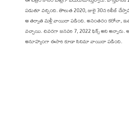
పడుతూ వచ్చింది. తొలుత 2020, జులై 30న రిలీజ్ చేస్త
ఆ తర్వాత మళ్లీ వాయిదా పడింది. అనంతరం కరోనా, ఇతర
వచ్చాయి. చివరగా జనవరి 7, 2022 ఫిక్స్ అని అన్నారు. ఆ 
అనూహ్యంగా ఈసారి కూడా సినిమా వాయిదా పడింది.