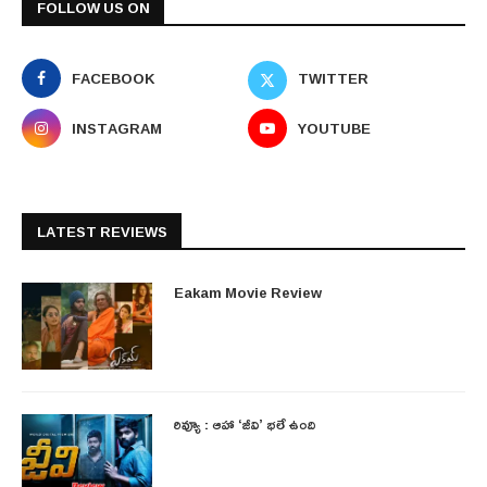
FOLLOW US ON
FACEBOOK
TWITTER
INSTAGRAM
YOUTUBE
LATEST REVIEWS
Eakam Movie Review
రివ్యూ : ఆహా ‘జీవి’ భలే ఉంది