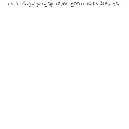
వారి నుండి ప్లాస్మాను వైధ్యలు స్వీకరిస్తారని రాజమౌళి పేర్కొన్నాడు.