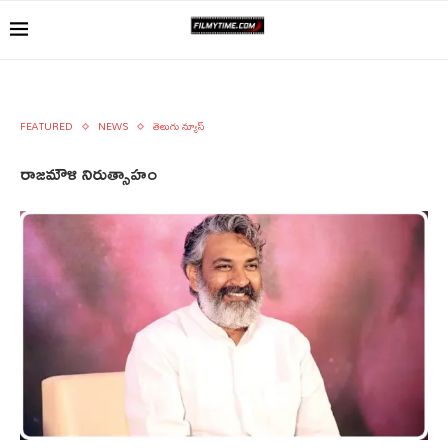
FEATURED
NEWS
తెలుగు న్యూస్
రాజమౌళి నిరుత్సాహం