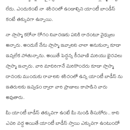
లేదు. ఎందుకంటే నా శరీరంలో ఉండాల్సిన యాంటీ బాండీస్‌
కంటే తక్కువగా ఉన్నాయి.
నా ప్లాస్మా కరోనా రోగం నివారణకు పనికి రాదంటూ వైధ్యులు
అన్నారు. అందుకే నేను ప్లాస్మా ఇవ్వాలని చాలా అనుకున్నా కూడా
ఇవ్వలేక పోతున్నాను. అయితే పెద్దన్న కీరవాణి మరియు భైరవలు
ప్లాస్మా ఇచ్చారు. వారి మాదిరిగానే మరికొందరు కూడా ప్లాస్మా
దానంకు ముందుకు రావాలని శరీరంలో ఉన్న యాంటీ బాడీస్‌ ను
ఇతరులకు ఇవ్వడం ద్వారా వారి ప్రాణాలు కాపాడిన వారు
అవుతారు.
మీ యాంటీ బాడీస్‌ తక్కువగా ఉంటే మీ నుండి తీసుకోరు.. కాని
ఎవరి వద్ద అయితే యాంటీ బాడీస్‌ స్తాయి ఎక్కువగా ఉంటుందో