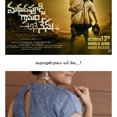
మధురపూడి గ్రామం అనే నేను…!