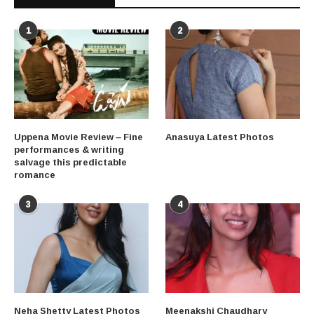
1
2
Uppena Movie Review – Fine
Anasuya Latest Photos
performances & writing
salvage this predictable
romance
3
4
Neha Shetty Latest Photos
Meenakshi Chaudhary