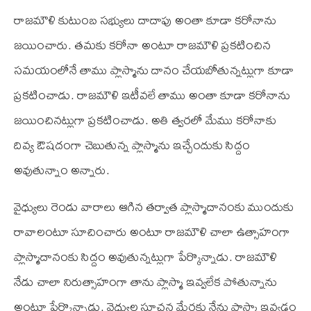
రాజమౌళి కుటుంబ సభ్యులు దాదాపు అంతా కూడా కరోనాను
జయించారు. తమకు కరోనా అంటూ రాజమౌళి ప్రకటించిన
సమయంలోనే తాము ప్లాస్మాను దానం చేయబోతున్నట్లుగా కూడా
ప్రకటించాడు. రాజమౌళి ఇటీవలే తాము అంతా కూడా కరోనాను
జయించినట్లుగా ప్రకటించాడు. అతి త్వరలో మేము కరోనాకు
దివ్య ఔషదంగా చెబుతున్న ప్లాస్మాను ఇచ్చేందుకు సిద్దం
అవుతున్నాం అన్నారు.
వైధ్యులు రెండు వారాలు ఆగిన తర్వాత ప్లాస్మాదానంకు ముందుకు
రావాలంటూ సూచించారు అంటూ రాజమౌళి చాలా ఉత్సాహంగా
ప్లాస్మాదానంకు సిద్దం అవుతున్నట్లుగా పేర్కొన్నాడు. రాజమౌళి
నేడు చాలా నిరుత్సాహంగా తాను ప్లాస్మా ఇవ్వలేక పోతున్నాను
అంటూ పేర్కొన్నాడు. వైధ్యుల సూచన మేరకు నేను ప్లాస్మా ఇవ్వడం