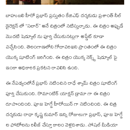
బాహుబలి హీరో ప్రభాస్ ప్రస్తుతం కే‌జి‌ఎఫ్ దర్శకుడు ప్రశాంత్ నీల్
డైరెక్షన్ లో “సలార్” అనే చిత్రంలో నటిస్తున్నాడు. ఈ చిత్రం అప్పుడే
మొదటి షెడ్యూల్ ను పూర్తి చేసుకునట్లుగా అప్డేట్ కూడా
వచ్చేసింది. తెలంగాణలోని గోదావరిఖని ప్రాంతంలో ఈ చిత్రం
యొక్క షూటింగ్ జరిగింది. ఈ చిత్రం యొక్క నెక్స్ట్ షెడ్యూల్ పై
ఇంకా అధికారిక ప్రకటన రావలిసి ఉంది.
ఈ నేపథ్యంలోనే ప్రభాస్ నటించిన రాధే శ్యామ్ చిత్రం షూటింగ్
పూర్తి చేసుకుంది. రొమాంటిక్ యాక్షన్ డ్రామా గా ఈ చిత్రం
రూపొందింది. పూజ హెగ్డే హీరోయిన్ గా నటించింది. ఈ చిత్ర
దర్శకుడు రాధా కృష్ణ కుమార్ ఇన్ని రోజులుగా ప్రభాస్, పూజ హెగ్డే
ల ఫోటోలను రిలీజ్ చేస్తూ కాలం వెళ్లదిశాడు. సోషల్ మీడియా