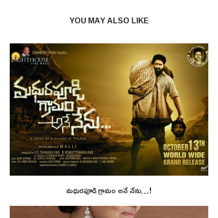
YOU MAY ALSO LIKE
మధురపూడి గ్రామం అనే నేను…!