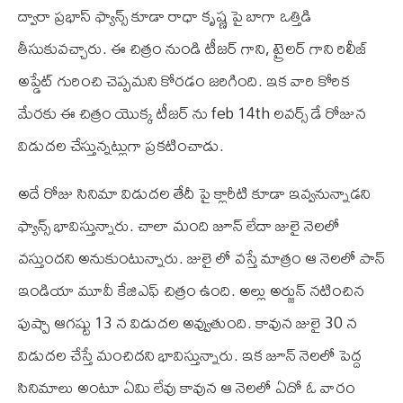
ద్వారా ప్రభాస్ ఫ్యాన్స్ కూడా రాధా కృష్ణ పై బాగా ఒత్తిడి
తీసుకువచ్చారు. ఈ చిత్రం నుండి టీజర్ గాని, ట్రైలర్ గాని రిలీజ్
అప్డేట్ గురించి చెప్పమని కోరడం జరిగింది. ఇక వారి కోరిక
మేరకు ఈ చిత్రం యొక్క టీజర్ ను feb 14th లవర్స్ డే రోజున
విడుదల చేస్తున్నట్లుగా ప్రకటించాడు.
అదే రోజు సినిమా విడుదల తేదీ పై క్లారీటి కూడా ఇవ్వనున్నాడని
ఫ్యాన్స్ భావిస్తున్నారు. చాలా మంది జూన్ లేదా జులై నెలలో
వస్తుందని అనుకుంటున్నారు. జులై లో వస్తే మాత్రం ఆ నెలలో పాన్
ఇండియా మూవీ కే‌జి‌ఎఫ్ చిత్రం ఉంది. అల్లు అర్జున్ నటించిన
పుష్పా ఆగష్టు 13 న విడుదల అవ్వుతుంది. కావున జులై 30 న
విడుదల చేస్తే మంచిదని భావిస్తున్నారు. ఇక జూన్ నెలలో పెద్ద
సినిమాలు అంటూ ఏమి లేవు కావున ఆ నెలలో ఏదో ఓ వారం