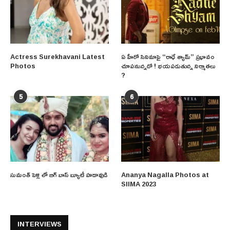
Actress Surekhavani Latest
ఏ హీరో సినిమాపై “రాధే శ్యామ్” ప్రభావం
Photos
చూపనున్నదో ! భయపడుతున్న నిర్మాతలు
?
5
6
సుమంత్ పెళ్లి లో బిగ్ బాస్ బ్యూటీ హడావుడి
Ananya Nagalla Photos at
SIIMA 2023
INTERVIEWS