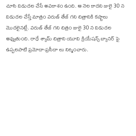
చూసి విడుదల చేసే అవకాశం ఉంది. ఆ నెల కాదని జులై 30 న
విడుదల చేస్తే మాత్రం వరుణ్ తేజ్ గని చిత్రానికి కష్టాలు
మొదలైనట్లే. వరుణ్ తేజ్ గని చిత్రం జులై 30 న విడుదల
అవ్వుతుంది. రాధే శ్యామ్ చిత్రాని యూ‌వి క్రియేషన్స్ బ్యానర్ పై
ఉప్పలపాటి ప్రమోదా-ప్రసీదా లు నిర్మించారు.