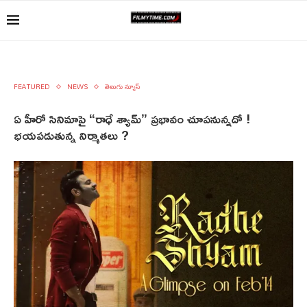
FEATURED
NEWS
తెలుగు న్యూస్
ఏ హీరో సినిమాపై “రాధే శ్యామ్” ప్రభావం చూపనున్నదో !
భయపడుతున్న నిర్మాతలు ?