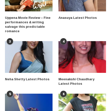
Uppena Movie Review – Fine
Anasuya Latest Photos
performances & writing
salvage this predictable
romance
3
4
Neha Shetty Latest Photos
Meenakshi Chaudhary
Latest Photos
5
6