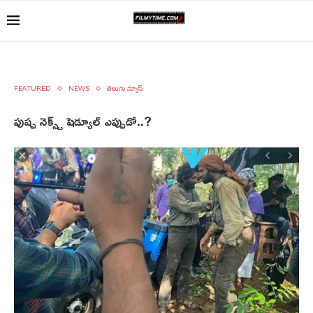
FEATURED
NEWS
తెలుగు న్యూస్
పుష్ప నెక్స్ట్ షెడ్యూల్ ఎప్పుడో..?