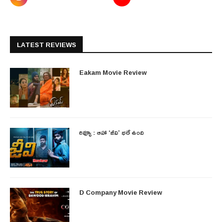
LATEST REVIEWS
Eakam Movie Review
రివ్యూ : ఆహా ‘జీవి’ భలే ఉంది
D Company Movie Review