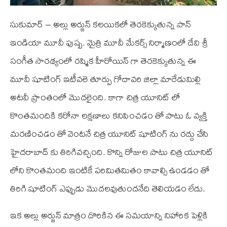
సుకుమార్ – అల్లు అర్జున్ కలయికలో తెరకెక్కుతున్న పాన్
ఇండియా మూవీ పుష్ప. మైత్రి మూవీ మేకర్స్ నిర్మాణంలో దేవి శ్రీ
సంగీత సారథ్యంలో రష్మిక హీరోయిన్ గా తెరకెక్కుతున్న ఈ
మూవీ షూటింగ్ ఇటీవలె తూర్పు గోదావరి జిల్లా మారేడుమిల్లి
అటవీ ప్రాంతంలో మొదలైంది. కాగా చిత్ర యూనిట్ లో
కొంతమందికి కరోనా లక్షణాలు కనిపించడం తో పాటు ఓ వ్యక్తి
మరణించడం తో వెంటనే చిత్ర యూనిట్ షూటింగ్ ను రద్దు చేసి
హైదరాబాద్ కు తిరిగివచ్చింది. కొన్ని రోజుల పాటు చిత్ర యూనిట్
లోని కొంతమంది ఇంటికే పరిమితమితం కావాల్సి ఉండడం తో
తిరిగి షూటింగ్ ఎప్పుడు మొదలవుతుందనేది తెలియడం లేదు.
ఇక అల్లు అర్జున్ మాత్రం దొరికిన ఈ సమయాన్ని నిహారిక పెళ్లికి