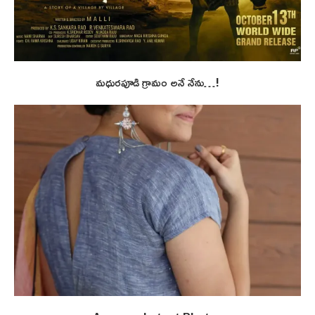
మధురపూడి గ్రామం అనే నేను…!