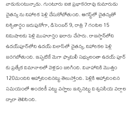
వాడుకుంటున్నాడు. గుంటూరు ఐజి ప్రభాకరరావు కుమారుడు
చైతన్య ను నిహారిక పెళ్లి చేసుకోబోతుంది. ఆగ‌స్ట్‌లో చైతన్యతో
నిశ్చితార్ధం జ‌రుపుకోగా, డిసెంబర్‌ 9, రాత్రి 7 గంటల 15
నిమిషాలకు పెళ్లి ముహూర్తం ఖరారు చేసారు. రాజస్థాన్‌లోని
ఉదయ్‌పూర్‌లోని ఉదయ్‌ విలాస్‌లో చైతన్య, నిహారికల పెళ్లి
జరగబోతుంది. ఇప్పటికే మెగా ఫ్యామిలీ సభ్యులంతా ఉదయ్ పూర్
కు ప్రత్యేక విమానాలలో వెళ్లడం జరిగింది. వివాహానికి మొత్తం
120మందిని ఆహ్వానించినట్టు తెలుస్తోంది. పెళ్లికి ఆహ్వానించిన
సమయంలో అందరికీ పట్టు వస్త్రాలు ఇచ్చినట్టు విశ్వసనీయ వర్గాల
ద్వారా తెలిసింది.