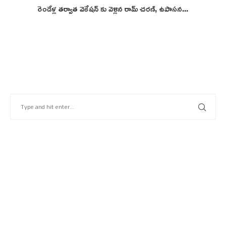
రెండేళ్ల తర్వాత వెకేషన్ కు వెళ్లిన రామ్ చరణ్, ఉపాసన...