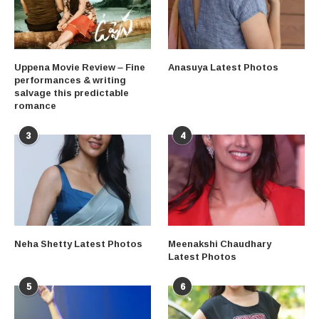
Uppena Movie Review – Fine
Anasuya Latest Photos
performances & writing
salvage this predictable
romance
3
4
Neha Shetty Latest Photos
Meenakshi Chaudhary
Latest Photos
5
6