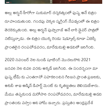
అల్లు అర్జున్ హీరోగా సుకుమార్ దర్శకత్వంలో పుష్ప అనే చిత్రం
రూపొందుతుంది. గందపు చెక్కల స్మగ్లింగ్ నేపథ్యంలో ఈ చిత్రం
తెరకెక్కుతుంది. అల్లు అర్జున్ పుష్పారాజ్ అనే లారీ డ్రైవర్ పాత్రలో
నటిస్తున్నాడు. ఈ చిత్రం యొక్క రెండు షెడ్యూల్స్ కూడా ఏజెన్సీ
ప్రాంతలైన రంపచోడవరం, మారేడుమిల్లి అడవిలో జరిగింది.
2020 నవంబర్ నెల నుండి షూటింగ్ మొదలుకొని 2021
జనవరి నెల చివరి వరకు అక్కడే జరిగింది. ఈ సందర్భంగా మా
పుష్ప టీమ్ కు ఎంతగానో సహకరించిన గిరిజన ప్రాంత ప్రజలకు,
అటవీ శాఖ అడ్మిన్ డిపార్ట్ మెంట్ కు కృతజ్ఞతలు తెలియజేశారు.
మేము తప్పకుండ మరోసారి రంపచోడవరం, మారేడుమిల్లి అడవి
ప్రాంతంకు వస్తాం అని హామీ ఇచ్చారు. ప్రస్తుతం ఆంధ్రప్రదేశ్