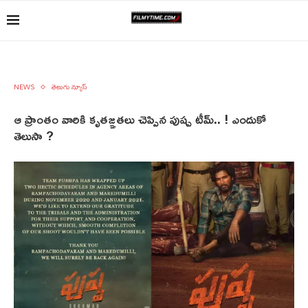
NEWS
తెలుగు న్యూస్
ఆ ప్రాంతం వారికి కృతజ్ఞతలు చెప్పిన పుష్ప టీమ్.. ! ఎందుకో
తెలుసా ?