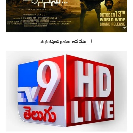
మధురపూడి గ్రామం అనే నేను…!