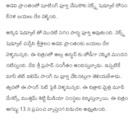
అడవి ప్రాంతంలో షూటింగ్ పూర్తి చేసుకొని నెక్స్ట్ షెడ్యూల్ కోసం
కేరళ బయలు దేరి వెళ్ళింది.
అక్కడ షెడ్యూల్ తో మొదటి సగం పార్టు పూర్తి అవుతుంది. నెక్స్ట్
షెడ్యూల్ వచ్చేసి శ్రీశైలం అడవి ప్రాంతంకు బయలు దేరి
వెళ్ళనున్నది. ఈ చిత్రంలో అల్లు అర్జున్ కు జోడీగా రష్మిక మందన
నటిస్తుంది. దేవి శ్రీ ప్రసాద్ సంగీతం అందిస్తున్నాడు. ఇప్పటికే
మాస్ బీట్ ఐటెమ్ సాంగ్ ను పూర్తి చేసినట్లుగా తెలియజేశాడు.
త్వరలో ఈ సాంగ్ సెట్ పైకి వెళ్ళనున్నది. ఈ చిత్రాని మైత్రి మూవీ
మేకర్స్, ముత్తమ్ శెట్టి మీడియా సంస్థలు నిర్మిస్తున్నాయి. ఈ చిత్రం
ఆగష్టు 13 న ప్రపంచ వ్యాప్తంగ విడుదల అవ్వుతుంది.