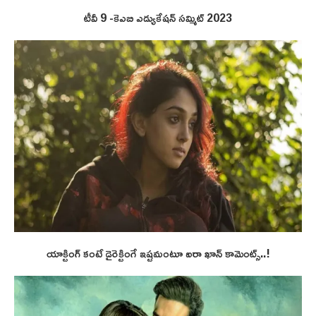
టీవీ 9 -కెఎబి ఎడ్యుకేషన్ సమ్మిట్ 2023
యాక్టింగ్ కంటే డైరెక్టింగే ఇష్టమంటూ ఐరా ఖాన్ కామెంట్స్..!