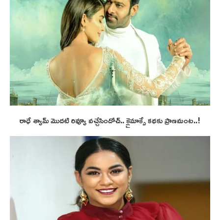
రాధే శ్యామ్ మొదటి రివ్యూ వచ్చేసిందోచ్.. క్లైమాక్సే కథకు ప్రాణమంట..!