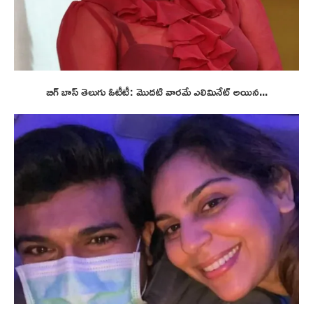
బిగ్ బాస్ తెలుగు ఓటీటీ: మొదటి వారమే ఎలిమినేట్ అయిన...